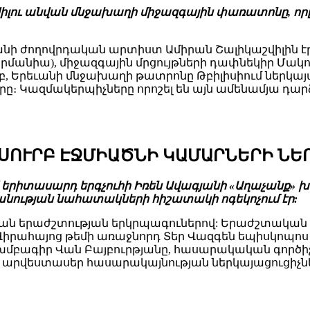
աշվիլու անվան մնջախաղի միջազգային փառատոնը, ո
ի ժողովրդական արտիստ Ամիրան Շալիկաշվիլին էր։
(Գերմանիա), միջազգային մրցույթների դափնեկիր Մ
մբ, Երեւանի մնջախաղի թատրոնը Թբիլիսիում ներկայա
։ Կազմակերպիչները որոշել են այն ամենամյա դարձ
 ՍՈՒՐԲ ԷՋՄԻԱԾՆԻ ԿԱՄԱՐՆԵՐԻ ՆԵ
ավ երիտասարդ երգչուհի Իռեն Ավագյանի «Աղաչանք»
նության նահատակների հիշատակի ոգեկոչում էր:
կան երաժշտության երկրպագուներով: Երաժշտական փ
 Վիրահայոց թեմի առաջնորդ Տեր Վազգեն եպիսկոպո
խմբագիր Վան Բայբուրթյանը, հասարակական գործիչ
, արվեստասեր հասարակայնության ներկայացուցիչն