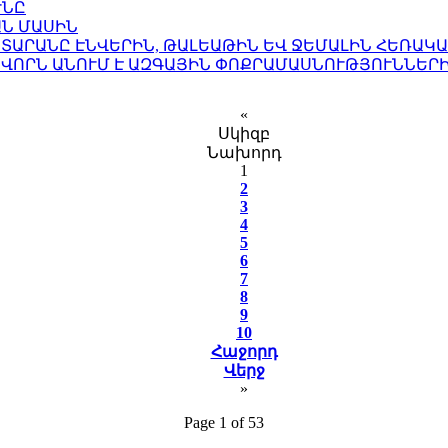
ՒՆԸ
ԱՆ ՄԱՍԻՆ
ՏԱՐԱՆԸ ԷՆՎԵՐԻՆ, ԹԱԼԵԱԹԻՆ ԵՎ ՋԵՄԱԼԻՆ ՀԵՌԱԿ
ԱՎՈՐՆ ԱՆՈՒՄ Է ԱԶԳԱՅԻՆ ՓՈՔՐԱՄԱՍՆՈՒԹՅՈՒՆՆԵՐ
«
Սկիզբ
Նախորդ
1
2
3
4
5
6
7
8
9
10
Հաջորդ
Վերջ
»
Page 1 of 53