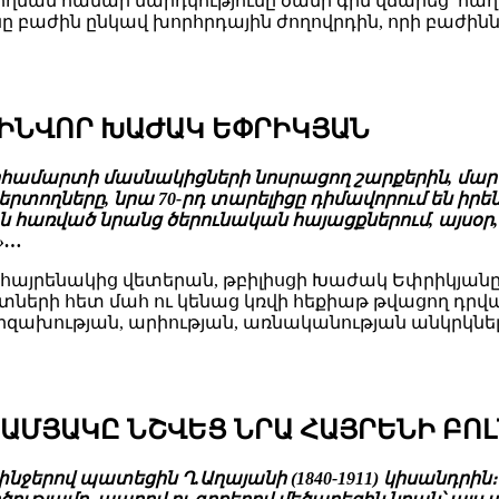
ղման համար մարդկությունը ծանր գին վճարեց՝ հա
ը բաժին ընկավ խորհրդային ժողովրդին, որի բաժինն 
ԶԻՆՎՈՐ ԽԱԺԱԿ ԵՓՐԻԿՅԱՆ
րհամարտի մասնակիցների նոսրացող շարքերին, մար
րտողները, նրա 70-րդ տարելիցը դիմավորում են իր
առված նրանց ծերունական հայացքներում, այսօր, ց
»…
հայրենակից վետերան, թբիլիսցի Խաժակ Եփրիկյանը։
ների հետ մահ ու կենաց կռվի հեքիաթ թվացող դրվագ
իզախության, արիության, առնականության անկրկնելի
-ԱՄՅԱԿԸ ՆՇՎԵՑ ՆՐԱ ՀԱՅՐԵՆԻ ԲՈ
նջերով պատեցին Ղ.Աղայանի (1840-1911) կիսանդրին