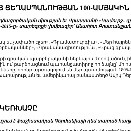
ՈՑ ՑԵՂԱՍՊԱՆՈՒԹՅԱՆ 100-ԱՄՅԱԿԻՆ
եղծագործական միության եւ Վրաստանի «Կամուրջ»
րջ֊2015-ը» տարեգրքի (խմբագիր՝ Անահիտ Բոստանջյա
կ եւ չափածո էջեր», «Դրամատուրգիա», «Մեր հայրեն
եականներ», «Գրականագիտություն», «Վրաց գրականո
ի գրական պարբերականի ներկայիս ժողովածուն, ինչ
ն ու՝ բարձրացնում պահանջատիրոջ իր ձայնը՝ մի հար
ները, որոնք արտացոլում են մեր պատմության 1895-1
արարության եւ ամերիկահայ բանաստեղծ Ավիկ Դերեն
 ԿԵՌԽԱՉԸ
նը նշում է ֆաշիստական Գերմանիայի դեմ տարած հաղ