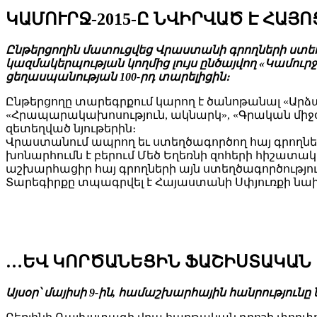
ԿԱՄՈՒՐՋ-2015-Ը ՆՎԻՐՎԱԾ Է ՀԱՅ
Ընթերցողին մատուցվեց Վրաստանի գրողների ստ
կազմակերպության կողմից լույս ընծայվող «Կամու
ցեղասպանության 100-րդ տարելիցին։
Ընթերցողը տարեգրքում կարող է ծանոթանալ «Արձա
«Հրապարակախոսություն, ակնարկ», «Գրական միջօր
զետեղված նյութերին։
Վրաստանում ապրող եւ ստեղծագործող հայ գրողներ
խոնարհումն է բերում Մեծ Եղեռնի զոհերի հիշատակի
աշխարհացիր հայ գրողների այն ստեղծագործություն
Տարեգիրքը տպագրվել է Հայաստանի Սփյուռքի նախ
…ԵՎ ԿՈՐԾԱՆԵՑԻՆ ՖԱՇԻՍՏԱԿԱՆ
Այսօր՝ մայիսի 9-ին, համաշխարհային հանրությու