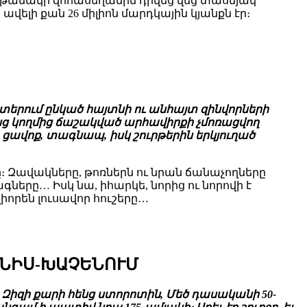
ղթանակի զոհասեղանին դրվեց վեց տասնյակ
ավելի քան 26 միլիոն մարդկային կյանքն էր։
տերում ընկած հայտնի ու անհայտ զինվորների
ենց կողմից ճաշակված արհավիրքի չմոռացվող
ավոք, տագնապ, իսկ շուրթերին երկյուղած
 Զավակները, թոռներն ու նրան ճանաչողները
ները… Իսկ նա, իհարկե, նորից ու նորովի է
որեն լուսավոր հուշերը…
ԼՆԻՍ-ԽԱՉԵՆՈՒՄ
։ Զիզի քարի հենց ստորոտին, Մեծ դասականի 50-