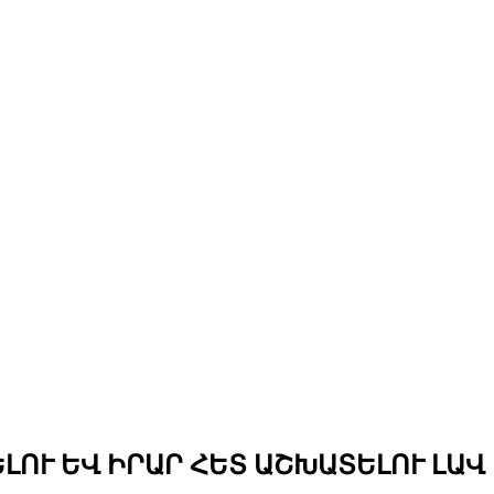
ՈՒ ԵՎ ԻՐԱՐ ՀԵՏ ԱՇԽԱՏԵԼՈՒ ԼԱՎ