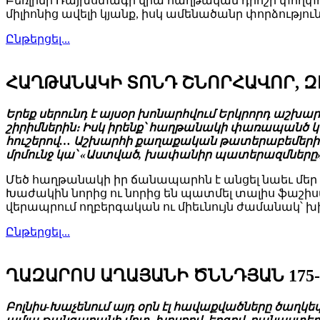
Բեռլինի Ռայխստագի վրա հաղթական դրոշի փողփո
միլիոնից ավելի կյանք, իսկ ամենածանր փորձություն
Ընթերցել...
ՀԱՂԹԱՆԱԿԻ ՏՈՆԴ ՇՆՈՐՀԱՎՈՐ, 
Երեք սերունդ է այսօր խոնարհվում Երկրորդ աշխա
շիրիմներին։ Իսկ իրենք՝ հաղթանակի փառապանծ կե
հուշերով… Աշխարհի քաղաքական թատերաբեմերին հ
մրմունջ կա՝ «Աստված, խափանիր պատերազմները
Մեծ հաղթանակի իր ճանապարհն է անցել նաեւ մեր 
Խաժակին նորից ու նորից են պատմել տալիս ֆաշիստ
վերապրում ողբերգական ու միեւնույն ժամանակ՝ խ
Ընթերցել...
ՂԱԶԱՐՈՍ ԱՂԱՅԱՆԻ ԾՆՆԴՅԱՆ 175
Բոլնիս-Խաչենում այդ օրն էլ հավաքվածները ծաղկեփ