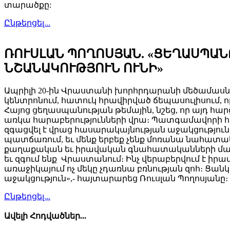
տարածքը:
Ընթերցել...
ՌՈՒՍԼԱՆ ՊՈՂՈՍՅԱՆ. «ՑԵՂԱՍՊԱ
ՆՇԱՆԱԿՈՒԹՅՈՒՆ ՈՒՆԻ»
Ապրիլի 20-ին Վրաստանի խորհրդարանի մեծամասն
կենտրոնում, հատուկ հրավիրված ճեպասուլիսում, 
Հայոց ցեղասպանության թեմային, նշեց, որ այդ հար
առկա հարաբերությունների վրա։ Պատգամավորի 
զգացվել է վրաց հասարակայնության աջակցությունը
պատճառում, եւ մենք երբեք չենք մոռանա նահատակն
քաղաքական եւ իրավական գնահատականների մասին։ 
եւ զգում ենք Վրաստանում։ Ինչ վերաբերվում է 
առաջիկայում ոչ մեկը չդառնա բռնության զոհ։ Ցա
աջակցություն»,- հայտարարեց Ռուսլան Պողոսյանը։
Ընթերցել...
Ավելի Հոդվածներ...