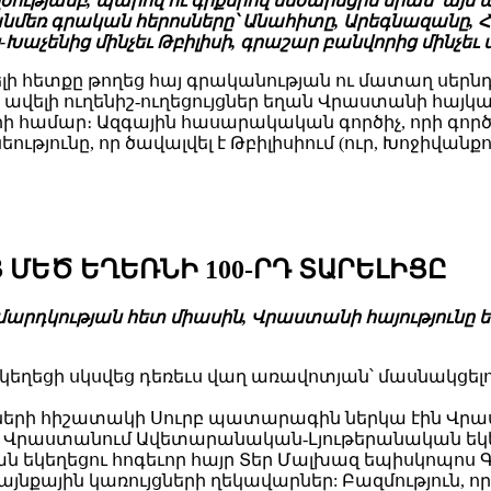
թյամբ, պարով ու գրքերով մեծարեցին նրան՝ այս ան
ի անմեռ գրական հերոսները՝ Անահիտը, Արեգնազանը,
-Խաչենից մինչեւ Թբիլիսի, գրաշար բանվորից մինչեւ 
լի հետքը թողեց հայ գրականության ու մատաղ սերն
ավելի ուղենիշ-ուղեցույցներ եղան Վրաստանի հայկ
երի համար։ Ազգային հասարակական գործիչ, որի գոր
ւթյունը, որ ծավալվել է Թբիլիսիում (ուր, Խոջիվանք
ՄԵԾ ԵՂԵՌՆԻ 100-ՐԴ ՏԱՐԵԼԻՑԸ
մարդկության հետ միասին, Վրաստանի հայությունը ե
եկեղեցի սկսվեց դեռեւս վաղ առավոտյան՝ մասնակցել
րի հիշատակի Սուրբ պատարագին ներկա էին Վրաս
տ, Վրաստանում Ավետարանական-Լյութերանական եկ
եկեղեցու հոգեւոր հայր Տեր Մալխազ եպիսկոպոս 
ային կառույցների ղեկավարներ: Բազմություն, որ զ