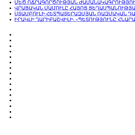
ՄԵԾ ՈՃՐԱԳՈՐԾՈՒԹՅԱՆ ԺԱՄԱՆԱԿԱԳՐՈՒԹՅՈ
ՎՐԱՑԱԿԱՆ ՄԱՄՈՒԼԸ ՀԱՅՈՑ ՑԵՂԱՍՊԱՆՈՒԹՅ
ՍՏԱՄԲՈՒԼԻ ՀԵՏՊԱՏԵՐԱԶՄՅԱՆ ՌԱԶՄԱԿԱՆ ԴԱ
ԻՐԱԿԼԻ ՂԱՐԻԲԱՇՎԻԼԻ. «ՊԵՏՈՒԹՅՈՒՆԸ ՀՆԱՐ