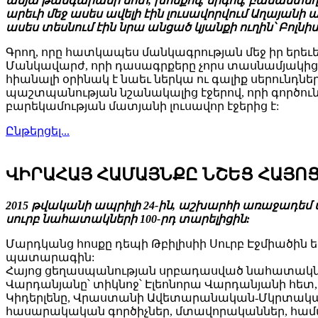
ամյա թանգարանի մոտ, խոսքով, երգով, բանաստեղծու
արեւի մեջ ասես ավելի էին լուսավորվում Աղայան
ասես տեսնում էին նրա անցած կյանքի ուղին՝ Բոլնիս
Գրող, որը հատկապես մանկագրության մեջ իր երեւե
Մանկավարժ, որի դասագրքերը չորս տասնամյակից 
հիանալի օրինակ է նաեւ ներկա ու գալիք սերունդն
պաշտպանության նշանակալից էջերով, որի գործունեո
բարեկամության մատյանի լուսավոր էջերից է:
Ընթերցել...
ՎԻՐԱՀԱՅ ՀԱՄԱՅՆՔԸ ՆՇԵՑ ՀԱՅՈՑ 
2015 թվականի ապրիլի 24-ին, աշխարհի առաջադեմ 
սուրբ նահատակների 100-րդ տարելիցին:
Մարդկանց հոսքը դեպի Թբիլիսիի Սուրբ Էջմիածին 
պատարագին:
Հայոց ցեղասպանության սրբադասված նահատակնե
Վարդանյանը՝ տիկնոջ՝ Էլեոնորա Վարդանյանի հե
Կիդերլենը, Վրաստանի Ավետարանական-Մկրտական 
հասարակական գործիչներ, մտավորականներ, համայնք