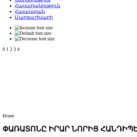
Հասարակություն
Հայաստան
Մարզաշխարհ
0
1
2
3
4
Home
ՓԱՌԱՏՈՆԸ ԻՐԱՐ ՆՈՐԻՑ ՀԱՆԴԻՊԵԼ