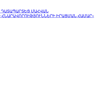
Ա ԴԱՏԱՊԱՐՏԵՑ ՄԱՀՎԱՆ
Ի ՀՆԱՐԱՎՈՐՈՒԹՅՈՒՆՆԵՐԻ ԻՐԱՑՄԱՆ ՀԱՄԱՐ»