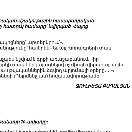
 գրական-մշակութային հասարակական
ն) հատուկ համարը՝ նվիրված Հայոց
ակիցները՝ արտերկրում»,
ւթյունը՝ հայերեն» եւ այլ խորագրերի տակ
պես նշվում է գրքի առաջաբանում, «իր
կի տակ ներկայացնելով ոչ միայն վիրահայ, այլեւ
923 թվականներին ձգվող արյունալի օրերը….»։
ցի (Դեյրմենջյան) հովանավորությամբ։
ՋՈՒԼԻԵՏԱ ԲԱԴԱԼՅԱՆ
թանակի 70-ամյակը։