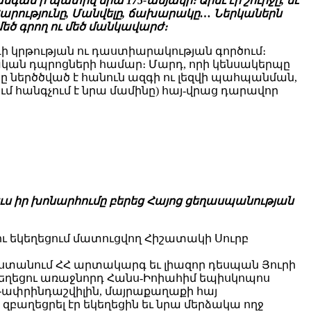
գամ ի պատիվ նրա 175-ամյակի։ Արեւ էր շուրջը, եւ
 Հարությունը, Մանվելը, ճախարակը… Ներկաներն
մեծ գրող ու մեծ մանկավարժ։
դի կրթության ու դաստիարակության գործում։
ական դպրոցների համար։ Մարդ, որի կենսակերպը
ծը ներծծված է հանուն ազգի ու լեզվի պահպանման,
ում հանգչում է նրա մամինը) հայ-վրաց դարավոր
ւս իր խոնարհումը բերեց Հայոց ցեղասպանության
ու եկեղեցում մատուցվող Հիշատակի Սուրբ
տանում ՀՀ արտակարգ եւ լիազոր դեսպան Յուրի
եղեցու առաջնորդ Հանս-Իոիահիմ եպիսկոպոս
Գափրինդաշվիլին, մայրաքաղաքի հայ
բաղեցրել էր եկեղեցին եւ նրա մերձակա ողջ