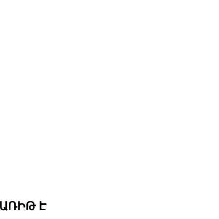
 ԱՌԻԹ Է