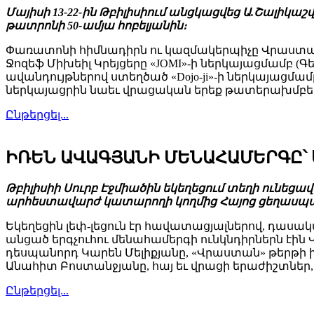
Մայիսի 13-22-ին Թբիլիսիում անցկացվեց Ա.Շալիկ
թատրոնի 50-ամյա հոբելյանին։
Փառատոնի հիմնադիրն ու կազմակերպիչը Վրաստան
Ջոզեֆ Միխեիլ Կրեյցերը «JOMI»-ի ներկայացմամբ 
ավանդույթներով ստեղծած «Dojo-ji»-ի ներկայացմա
ներկայացրին նաեւ վրացական երեք թատերախմբերը
Ընթերցել...
ԻՌԵՆ ԱՎԱԳՅԱՆԻ ՄԵՆԱՀԱՄԵՐԳԸ՝
Թբիլիսիի Սուրբ Էջմիածին եկեղեցում տեղի ունեց
արհեստավարժ կատարողի կողմից Հայոց ցեղասպա
Եկեղեցին լեփ-լեցուն էր հավատացյալներով, դասա
անցած երգչուհու մենահամերգի ունկնդիրներն էին
դեսպանորդ Կարեն Մելիքյանը, «Վրաստան» թերթի 
Անահիտ Բոստանջյանը, հայ եւ վրացի երաժիշտներ
Ընթերցել...