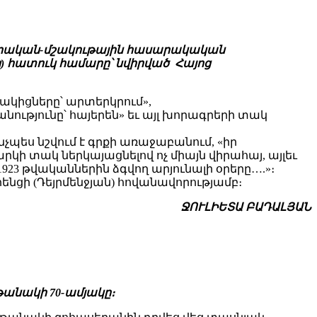
 գրական-մշակութային հասարակական
ն) հատուկ համարը՝ նվիրված Հայոց
ակիցները՝ արտերկրում»,
ւթյունը՝ հայերեն» եւ այլ խորագրերի տակ
պես նշվում է գրքի առաջաբանում, «իր
կի տակ ներկայացնելով ոչ միայն վիրահայ, այլեւ
923 թվականներին ձգվող արյունալի օրերը….»։
ցի (Դեյրմենջյան) հովանավորությամբ։
ՋՈՒԼԻԵՏԱ ԲԱԴԱԼՅԱՆ
թանակի 70-ամյակը։