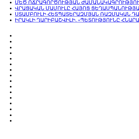
ՄԵԾ ՈՃՐԱԳՈՐԾՈՒԹՅԱՆ ԺԱՄԱՆԱԿԱԳՐՈՒԹՅՈ
ՎՐԱՑԱԿԱՆ ՄԱՄՈՒԼԸ ՀԱՅՈՑ ՑԵՂԱՍՊԱՆՈՒԹՅ
ՍՏԱՄԲՈՒԼԻ ՀԵՏՊԱՏԵՐԱԶՄՅԱՆ ՌԱԶՄԱԿԱՆ ԴԱ
ԻՐԱԿԼԻ ՂԱՐԻԲԱՇՎԻԼԻ. «ՊԵՏՈՒԹՅՈՒՆԸ ՀՆԱՐ