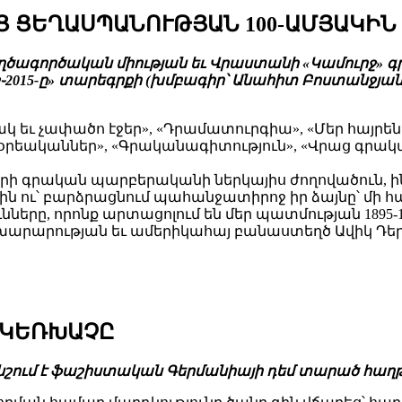
ՈՑ ՑԵՂԱՍՊԱՆՈՒԹՅԱՆ 100-ԱՄՅԱԿԻՆ
եղծագործական միության եւ Վրաստանի «Կամուրջ»
րջ֊2015-ը» տարեգրքի (խմբագիր՝ Անահիտ Բոստանջյա
կ եւ չափածո էջեր», «Դրամատուրգիա», «Մեր հայրեն
եականներ», «Գրականագիտություն», «Վրաց գրականո
ի գրական պարբերականի ներկայիս ժողովածուն, ինչ
ն ու՝ բարձրացնում պահանջատիրոջ իր ձայնը՝ մի հար
ները, որոնք արտացոլում են մեր պատմության 1895-1
արարության եւ ամերիկահայ բանաստեղծ Ավիկ Դերեն
 ԿԵՌԽԱՉԸ
նը նշում է ֆաշիստական Գերմանիայի դեմ տարած հաղ