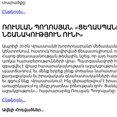
տարածքը:
Ընթերցել...
ՌՈՒՍԼԱՆ ՊՈՂՈՍՅԱՆ. «ՑԵՂԱՍՊԱ
ՆՇԱՆԱԿՈՒԹՅՈՒՆ ՈՒՆԻ»
Ապրիլի 20-ին Վրաստանի խորհրդարանի մեծամասն
կենտրոնում, հատուկ հրավիրված ճեպասուլիսում, 
Հայոց ցեղասպանության թեմային, նշեց, որ այդ հար
առկա հարաբերությունների վրա։ Պատգամավորի 
զգացվել է վրաց հասարակայնության աջակցությունը
պատճառում, եւ մենք երբեք չենք մոռանա նահատակն
քաղաքական եւ իրավական գնահատականների մասին։ 
եւ զգում ենք Վրաստանում։ Ինչ վերաբերվում է 
առաջիկայում ոչ մեկը չդառնա բռնության զոհ։ Ցա
աջակցություն»,- հայտարարեց Ռուսլան Պողոսյանը։
Ընթերցել...
Ավելի Հոդվածներ...