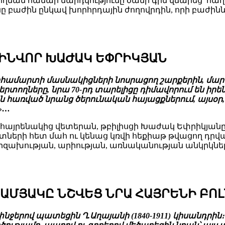
ղման համար մարդկությունը ծանր գին վճարեց՝ հա
ը բաժին ընկավ խորհրդային ժողովրդին, որի բաժինն 
ԶԻՆՎՈՐ ԽԱԺԱԿ ԵՓՐԻԿՅԱՆ
րհամարտի մասնակիցների նոսրացող շարքերին, մար
րտողները, նրա 70-րդ տարելիցը դիմավորում են իր
առված նրանց ծերունական հայացքներում, այսօր, ց
»…
հայրենակից վետերան, թբիլիսցի Խաժակ Եփրիկյանը։
ների հետ մահ ու կենաց կռվի հեքիաթ թվացող դրվագ
իզախության, արիության, առնականության անկրկնելի
-ԱՄՅԱԿԸ ՆՇՎԵՑ ՆՐԱ ՀԱՅՐԵՆԻ ԲՈ
նջերով պատեցին Ղ.Աղայանի (1840-1911) կիսանդրին