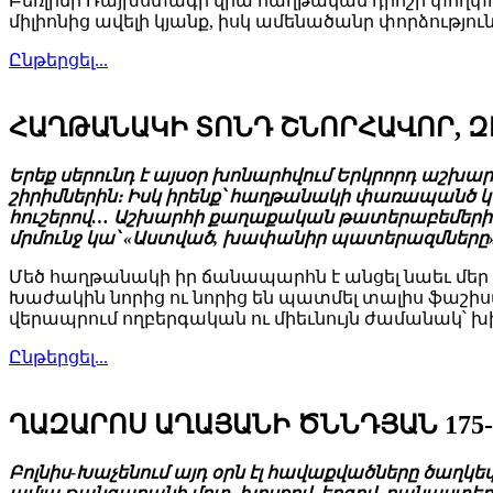
Բեռլինի Ռայխստագի վրա հաղթական դրոշի փողփո
միլիոնից ավելի կյանք, իսկ ամենածանր փորձություն
Ընթերցել...
ՀԱՂԹԱՆԱԿԻ ՏՈՆԴ ՇՆՈՐՀԱՎՈՐ, 
Երեք սերունդ է այսօր խոնարհվում Երկրորդ աշխա
շիրիմներին։ Իսկ իրենք՝ հաղթանակի փառապանծ կե
հուշերով… Աշխարհի քաղաքական թատերաբեմերին հ
մրմունջ կա՝ «Աստված, խափանիր պատերազմները
Մեծ հաղթանակի իր ճանապարհն է անցել նաեւ մեր 
Խաժակին նորից ու նորից են պատմել տալիս ֆաշիստ
վերապրում ողբերգական ու միեւնույն ժամանակ՝ խ
Ընթերցել...
ՂԱԶԱՐՈՍ ԱՂԱՅԱՆԻ ԾՆՆԴՅԱՆ 175
Բոլնիս-Խաչենում այդ օրն էլ հավաքվածները ծաղկեփ