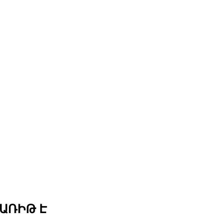
 ԱՌԻԹ Է