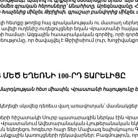
թյամբ, պարով ու գրքերով մեծարեցին նրան՝ այս ան
ի անմեռ գրական հերոսները՝ Անահիտը, Արեգնազանը,
-Խաչենից մինչեւ Թբիլիսի, գրաշար բանվորից մինչեւ 
լի հետքը թողեց հայ գրականության ու մատաղ սերն
ավելի ուղենիշ-ուղեցույցներ եղան Վրաստանի հայկ
երի համար։ Ազգային հասարակական գործիչ, որի գոր
ւթյունը, որ ծավալվել է Թբիլիսիում (ուր, Խոջիվանք
ՄԵԾ ԵՂԵՌՆԻ 100-ՐԴ ՏԱՐԵԼԻՑԸ
մարդկության հետ միասին, Վրաստանի հայությունը ե
եկեղեցի սկսվեց դեռեւս վաղ առավոտյան՝ մասնակցել
րի հիշատակի Սուրբ պատարագին ներկա էին Վրաս
տ, Վրաստանում Ավետարանական-Լյութերանական եկ
եկեղեցու հոգեւոր հայր Տեր Մալխազ եպիսկոպոս 
ային կառույցների ղեկավարներ: Բազմություն, որ զ