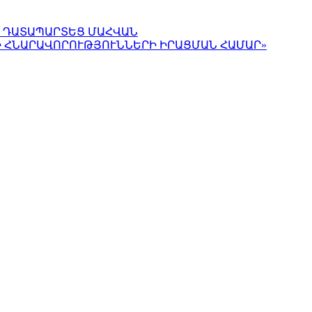
Ա ԴԱՏԱՊԱՐՏԵՑ ՄԱՀՎԱՆ
Ի ՀՆԱՐԱՎՈՐՈՒԹՅՈՒՆՆԵՐԻ ԻՐԱՑՄԱՆ ՀԱՄԱՐ»