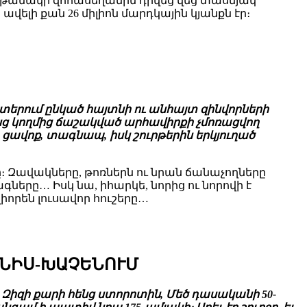
ղթանակի զոհասեղանին դրվեց վեց տասնյակ
ավելի քան 26 միլիոն մարդկային կյանքն էր։
տերում ընկած հայտնի ու անհայտ զինվորների
ենց կողմից ճաշակված արհավիրքի չմոռացվող
ավոք, տագնապ, իսկ շուրթերին երկյուղած
 Զավակները, թոռներն ու նրան ճանաչողները
ները… Իսկ նա, իհարկե, նորից ու նորովի է
որեն լուսավոր հուշերը…
ԼՆԻՍ-ԽԱՉԵՆՈՒՄ
։ Զիզի քարի հենց ստորոտին, Մեծ դասականի 50-