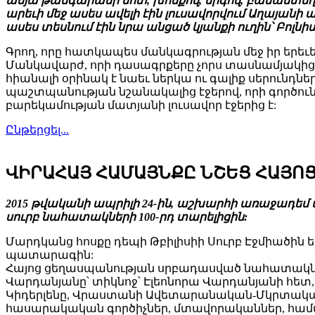
ամյա թանգարանի մոտ, խոսքով, երգով, բանաստեղծու
արեւի մեջ ասես ավելի էին լուսավորվում Աղայան
ասես տեսնում էին նրա անցած կյանքի ուղին՝ Բոլնիս
Գրող, որը հատկապես մանկագրության մեջ իր երեւե
Մանկավարժ, որի դասագրքերը չորս տասնամյակից 
հիանալի օրինակ է նաեւ ներկա ու գալիք սերունդն
պաշտպանության նշանակալից էջերով, որի գործունեո
բարեկամության մատյանի լուսավոր էջերից է:
Ընթերցել...
ՎԻՐԱՀԱՅ ՀԱՄԱՅՆՔԸ ՆՇԵՑ ՀԱՅՈՑ 
2015 թվականի ապրիլի 24-ին, աշխարհի առաջադեմ 
սուրբ նահատակների 100-րդ տարելիցին:
Մարդկանց հոսքը դեպի Թբիլիսիի Սուրբ Էջմիածին 
պատարագին:
Հայոց ցեղասպանության սրբադասված նահատակնե
Վարդանյանը՝ տիկնոջ՝ Էլեոնորա Վարդանյանի հե
Կիդերլենը, Վրաստանի Ավետարանական-Մկրտական 
հասարակական գործիչներ, մտավորականներ, համայնք