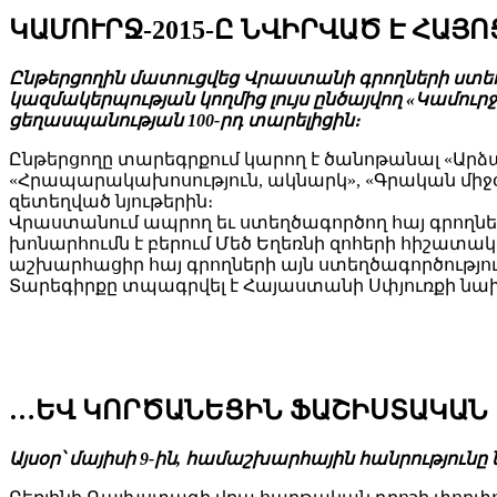
ԿԱՄՈՒՐՋ-2015-Ը ՆՎԻՐՎԱԾ Է ՀԱՅ
Ընթերցողին մատուցվեց Վրաստանի գրողների ստ
կազմակերպության կողմից լույս ընծայվող «Կամու
ցեղասպանության 100-րդ տարելիցին։
Ընթերցողը տարեգրքում կարող է ծանոթանալ «Արձա
«Հրապարակախոսություն, ակնարկ», «Գրական միջօր
զետեղված նյութերին։
Վրաստանում ապրող եւ ստեղծագործող հայ գրողներ
խոնարհումն է բերում Մեծ Եղեռնի զոհերի հիշատակի
աշխարհացիր հայ գրողների այն ստեղծագործություն
Տարեգիրքը տպագրվել է Հայաստանի Սփյուռքի նախ
…ԵՎ ԿՈՐԾԱՆԵՑԻՆ ՖԱՇԻՍՏԱԿԱՆ
Այսօր՝ մայիսի 9-ին, համաշխարհային հանրությու