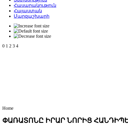
Հասարակություն
Հայաստան
Մարզաշխարհ
0
1
2
3
4
Home
ՓԱՌԱՏՈՆԸ ԻՐԱՐ ՆՈՐԻՑ ՀԱՆԴԻՊԵԼ