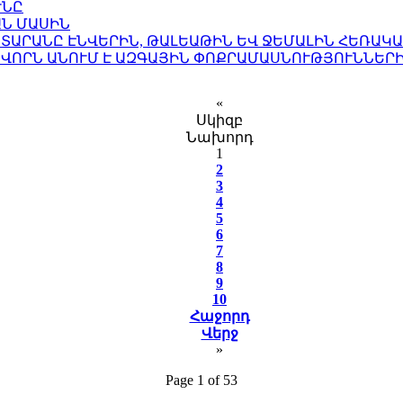
ՒՆԸ
ԱՆ ՄԱՍԻՆ
ՏԱՐԱՆԸ ԷՆՎԵՐԻՆ, ԹԱԼԵԱԹԻՆ ԵՎ ՋԵՄԱԼԻՆ ՀԵՌԱԿ
ԱՎՈՐՆ ԱՆՈՒՄ Է ԱԶԳԱՅԻՆ ՓՈՔՐԱՄԱՍՆՈՒԹՅՈՒՆՆԵՐ
«
Սկիզբ
Նախորդ
1
2
3
4
5
6
7
8
9
10
Հաջորդ
Վերջ
»
Page 1 of 53