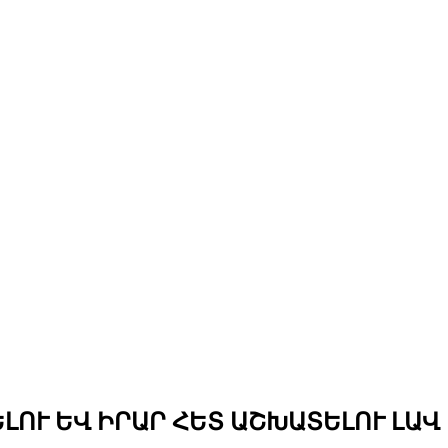
ՈՒ ԵՎ ԻՐԱՐ ՀԵՏ ԱՇԽԱՏԵԼՈՒ ԼԱՎ