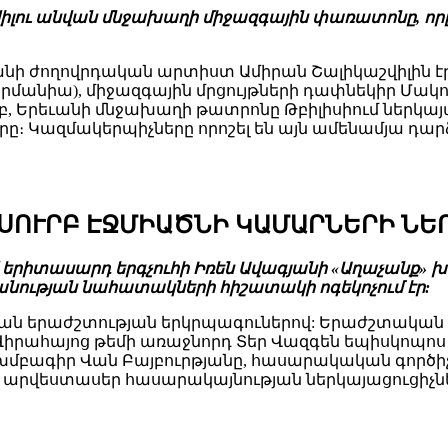
աշվիլու անվան մնջախաղի միջազգային փառատոնը, ո
ի ժողովրդական արտիստ Ամիրան Շալիկաշվիլին էր։
(Գերմանիա), միջազգային մրցույթների դափնեկիր Մ
մբ, Երեւանի մնջախաղի թատրոնը Թբիլիսիում ներկայա
։ Կազմակերպիչները որոշել են այն ամենամյա դարձ
 ՍՈՒՐԲ ԷՋՄԻԱԾՆԻ ԿԱՄԱՐՆԵՐԻ ՆԵ
ավ երիտասարդ երգչուհի Իռեն Ավագյանի «Աղաչանք»
նության նահատակների հիշատակի ոգեկոչում էր:
կան երաժշտության երկրպագուներով: Երաժշտական փ
 Վիրահայոց թեմի առաջնորդ Տեր Վազգեն եպիսկոպո
խմբագիր Վան Բայբուրթյանը, հասարակական գործիչ
, արվեստասեր հասարակայնության ներկայացուցիչն