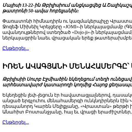
Մայիսի 13-22-ին Թբիլիսիում անցկացվեց Ա.Շալիկ
թատրոնի 50-ամյա հոբելյանին։
Փառատոնի հիմնադիրն ու կազմակերպիչը Վրաստան
Ջոզեֆ Միխեիլ Կրեյցերը «JOMI»-ի ներկայացմամբ 
ավանդույթներով ստեղծած «Dojo-ji»-ի ներկայացմա
ներկայացրին նաեւ վրացական երեք թատերախմբերը
Ընթերցել...
ԻՌԵՆ ԱՎԱԳՅԱՆԻ ՄԵՆԱՀԱՄԵՐԳԸ՝
Թբիլիսիի Սուրբ Էջմիածին եկեղեցում տեղի ունեց
արհեստավարժ կատարողի կողմից Հայոց ցեղասպա
Եկեղեցին լեփ-լեցուն էր հավատացյալներով, դասա
անցած երգչուհու մենահամերգի ունկնդիրներն էին
դեսպանորդ Կարեն Մելիքյանը, «Վրաստան» թերթի 
Անահիտ Բոստանջյանը, հայ եւ վրացի երաժիշտներ
Ընթերցել...