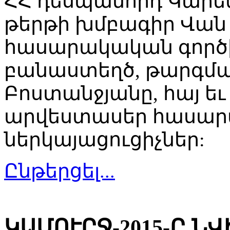
ՀՀ դեսպանորդ Կարեն
թերթի խմբագիր Վան 
հասարակական գործիչ
բանաստեղծ, թարգմա
Բոստանջյանը, հայ ե
արվեստասեր հասար
ներկայացուցիչներ:
Ընթերցել...
ԿԱՄՈՒՐՋ-2015-Ը Ն