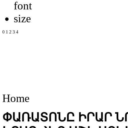
0
1
2
3
4
Home
ՓԱՌԱՏՈՆԸ ԻՐԱՐ Ն