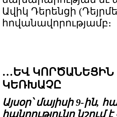
Ավիկ Դերենցի (Դեյրմե
հովանավորությամբ։
…ԵՎ ԿՈՐԾԱՆԵՑԻՆ
ԿԵՌԽԱՉԸ
Այսօր՝ մայիսի 9-ին,
հանրությունը նշում