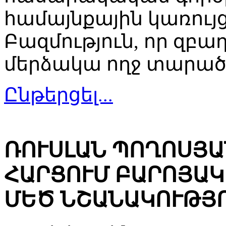
համայնքային կառույ
Բազմություն, որ զբաղ
մերձակա ողջ տարած
Ընթերցել...
ՌՈՒՍԼԱՆ ՊՈՂՈՍՅԱ
ՀԱՐՑՈՒՄ ԲԱՐՈՅԱԿ
ՄԵԾ ՆՇԱՆԱԿՈՒԹՅՈ