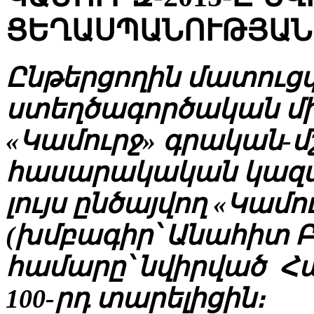
ՑԵՂԱՍՊԱՆՈՒԹՅԱՆ 
Ընթերցողին մատուց
ստեղծագործական մի
«Կամուրջ» գրական-մ
հասարակական կազմ
լույս ընծայվող «Կամո
(խմբագիր՝ Անահիտ 
համարը՝ նվիրված Հ
100-րդ տարելիցին։