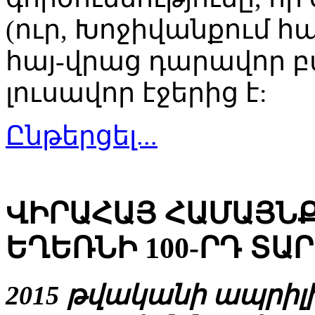
(ուր, Խոջիվանքում հ
հայ-վրաց դարավոր 
լուսավոր էջերից է:
Ընթերցել...
ՎԻՐԱՀԱՅ ՀԱՄԱՅՆՔ
ԵՂԵՌՆԻ 100-ՐԴ ՏԱ
2015 թվականի ապրիլի