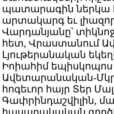
պատարագին ներկա է
արտակարգ եւ լիազոր
Վարդանյանը՝ տիկնոջ
հետ, Վրաստանում 
Լյութերանական եկեղ
Իոիահիմ եպիսկոպոս
Ավետարանական-Մկր
հոգեւոր հայր Տեր Մ
Գափրինդաշվիլին, մ
հասարակական գործի