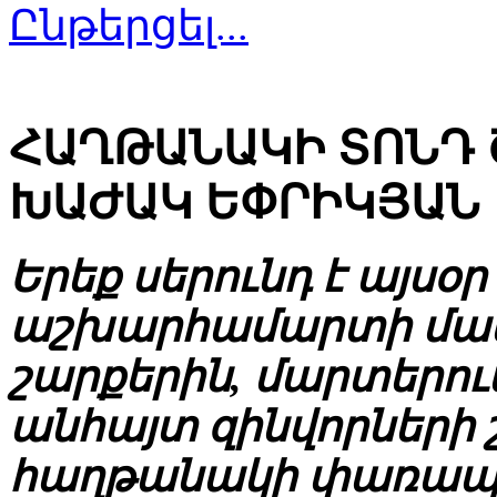
Ընթերցել...
ՀԱՂԹԱՆԱԿԻ ՏՈՆԴ 
ԽԱԺԱԿ ԵՓՐԻԿՅԱՆ
Երեք սերունդ է այսօ
աշխարհամարտի մաս
շարքերին, մարտերու
անհայտ զինվորների շ
հաղթանակի փառապան