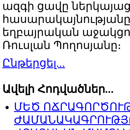
ազգի ցավը ներկայաց
հասարակայնությանը
եղբայրական աջակցու
Ռուսլան Պողոսյանը։
Ընթերցել...
Ավելի Հոդվածներ...
ՄԵԾ ՈՃՐԱԳՈՐԾՈՒ
ԺԱՄԱՆԱԿԱԳՐՈՒԹՅ