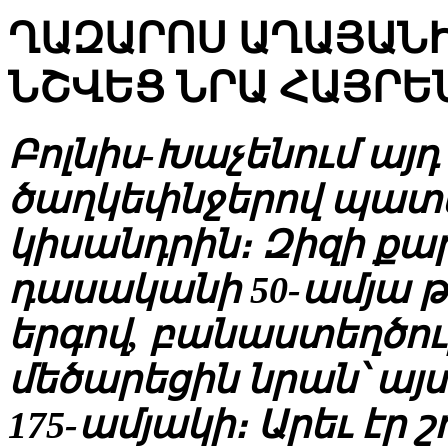
ՂԱԶԱՐՈՍ ԱՂԱՅԱՆԻ
ՆՇՎԵՑ ՆՐԱ ՀԱՅՐԵ
Բոլնիս-Խաչենում այդ
ծաղկեփնջերով պատեցի
կիսանդրին։ Զիզի քա
դասականի 50-ամյա 
երգով, բանաստեղծու
մեծարեցին նրան՝ այ
175-ամյակի։ Արեւ էր շ