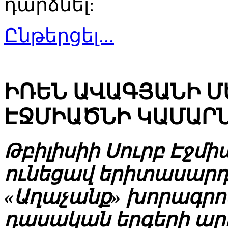
դարձնել:
Ընթերցել...
ԻՌԵՆ ԱՎԱԳՅԱՆԻ Մ
ԷՋՄԻԱԾՆԻ ԿԱՄԱՐՆ
Թբիլիսիի Սուրբ Էջմի
ունեցավ երիտասարդ 
«Աղաչանք» խորագրով
դասական երգերի ա