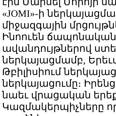
էին Մարսել Մորոյի ս
«JOMI»-ի ներկայացմա
միջազգային մրցույթ
Ինոուեն ճապոնական
ավանդույթներով ստեղծ
ներկայացմամբ, Երե
Թբիլիսիում ներկայաց
ներկայացումը։ Իրենց
նաեւ վրացական երե
Կազմակերպիչները որ