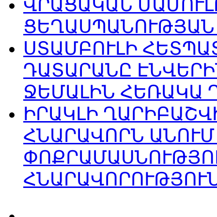
ՎՐԱՑԱԿԱՆ ՄԱՄՈՒԼ
ՑԵՂԱՍՊԱՆՈՒԹՅԱՆ
ՍՏԱՄԲՈՒԼԻ ՀԵՏՊ
ԴԱՏԱՐԱՆԸ ԷՆՎԵՐԻ
ՋԵՄԱԼԻՆ ՀԵՌԱԿԱ 
ԻՐԱԿԼԻ ՂԱՐԻԲԱՇՎԻ
ՀՆԱՐԱՎՈՐՆ ԱՆՈՒՄ
ՓՈՔՐԱՄԱՍՆՈՒԹՅՈ
ՀՆԱՐԱՎՈՐՈՒԹՅՈՒՆ