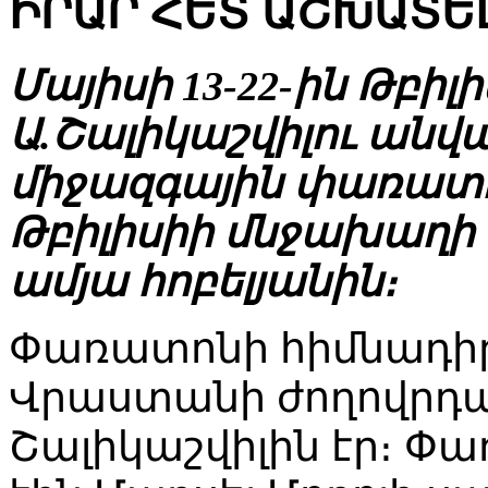
ԻՐԱՐ ՀԵՏ ԱՇԽԱՏԵԼ
Մայիսի 13-22-ին Թբի
Ա.Շալիկաշվիլու ան
միջազգային փառատոն
Թբիլիսիի մնջախաղի
ամյա հոբելյանին։
Փառատոնի հիմնադիր
Վրաստանի ժողովրդ
Շալիկաշվիլին էր։ Փ