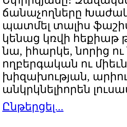
ճանաչողները Խաժակի
պատմել տալիս ֆաշիս
կենաց կռվի հեքիաթ 
նա, իհարկե, նորից ու
ողբերգական ու միեւ
խիզախության, արիո
անկրկնելիորեն լուսա
Ընթերցել...