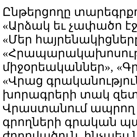
Ընթերցողը տարեգրքո
«Արձակ եւ չափածո է
«Մեր հայրենակիցները
«Հրապարակախոսությ
միջօրեականներ», «Գ
«Վրաց գրականությունը
խորագրերի տակ զետե
Վրաստանում ապրող 
գրողների գրական պ
ժողովածուն, ինչպես ն