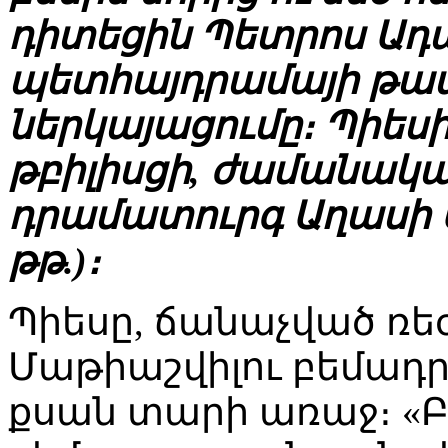
դիտեցին Պետրոս Ադ
պետհայդրամայի թատ
ներկայացումը։ Պիեսի
թբիլիսցի, ժամանակակ
դրամատուրգ Աղասի Այ
թթ.)։
Պիեսը, ճանաչված ռե
Մաթիաշվիլու բեմադրո
քսան տարի առաջ։ «Բ