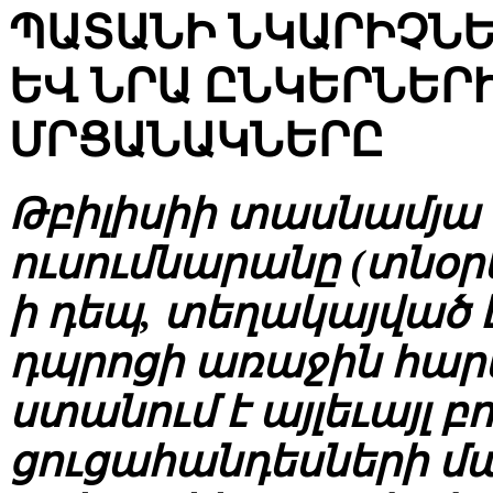
ՊԱՏԱՆԻ ՆԿԱՐԻՉՆԵ
ԵՎ ՆՐԱ ԸՆԿԵՐՆԵՐ
ՄՐՑԱՆԱԿՆԵՐԸ
Թբիլիսիի տասնամյա
ուսումնարանը (տնօրե
ի դեպ, տեղակայված է
դպրոցի առաջին հար
ստանում է այլեւայլ 
ցուցահանդեսների մա