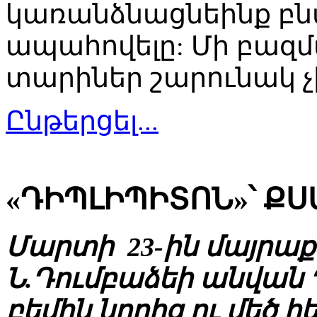
կառանձնացնեինք բնա
ապահովելը: Մի բազմ
տարիներ շարունակ չ
Ընթերցել...
«ԴԻՊԼԻՊԻՏՈՆ»՝ ՔՍ
Մարտի 23-ին մայրա
Ն.Դումբաձեի անվա
բեմին նորից ու մեծ 