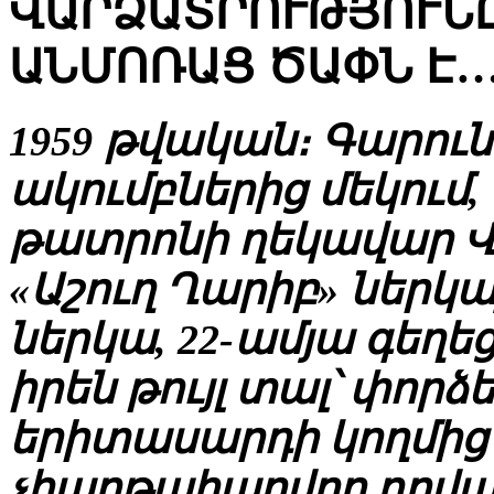
ՎԱՐՁԱՏՐՈՒԹՅՈՒՆ
ԱՆՄՈՌԱՑ ԾԱՓՆ Է…
1959 թվական։ Գարու
ակումբներից մեկում
թատրոնի ղեկավար Վ
«Աշուղ Ղարիբ» ներկ
ներկա, 22-ամյա գեղ
իրեն թույլ տալ՝ փոր
երիտասարդի կողմից 
չհաղթահարվող դրվ