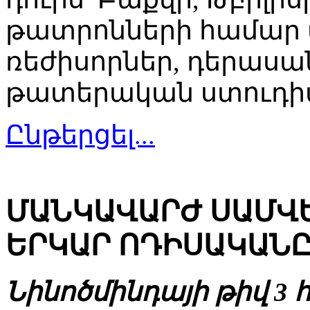
թատրոնների համար 
ռեժիսորներ, դերաս
թատերական ստուդիան
Ընթերցել...
ՄԱՆԿԱՎԱՐԺ ՍԱՄՎԵ
ԵՐԿԱՐ ՈԴԻՍԱԿԱՆ
Նինոծմինդայի թիվ 3