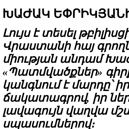
ԽԱԺԱԿ ԵՓՐԻԿՅԱՆԻ
Լույս է տեսել թբիլի
Վրաստանի հայ գրող
միության անդամ Խա
«Պատմվածքներ» գիրքը
կանգնում է մարդը՝
ճակատագրով, իր ներ
լավագույն վաղվա մ
սպասումներով։