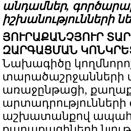
անդամներ, գործարար
իշխանությունների նե
ՅՈՒՐԱՔԱՆՉՅՈՒՐ ՏԱ
ԶԱՐԳԱՑՄԱՆ ԿՈՆԿՐԵ
Նախագիծը կողմնորո
տարածաշրջանների
առաջընթացի, քաղաք
արտադրությունների
աշխատանքով ապահով
քաղաքացիների նյու