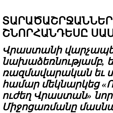
ՏԱՐԱԾԱՇՐՋԱՆՆԵՐ
ՇՆՈՐՀԱՆԴԵՍԸ ՍԱ
Վրաստանի վարչապետ
նախաձեռնությամբ, 
ռազմավարական եւ 
համար մեկնարկեց «
ուժեղ Վրաստան» նո
Միջոցառմանը մասնա