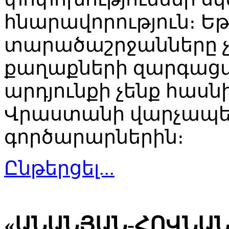
հնարավորություն։ Եթ
տարածաշրջանները չ
քաղաքների զարգաց
արդյունքի չենք հասն
Վրաստանի վարչապետ
գործարարներին։
Ընթերցել...
«ԱՆԱՆՅԱՆ-ՀՈՎՆԱ