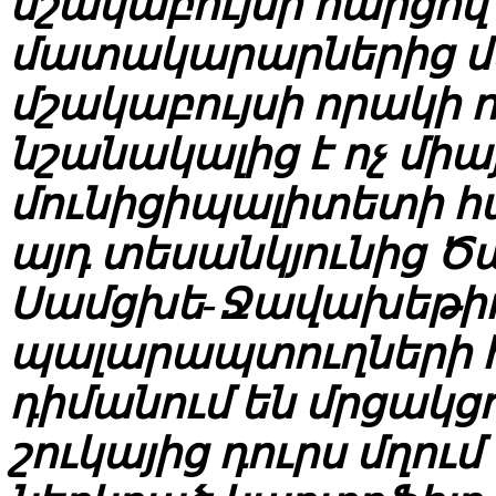
մշակաբույսի հարցով
մատակարարներից մեկ
մշակաբույսի որակի 
նշանակալից է ոչ միա
մունիցիպալիտետի 
այդ տեսանկյունից Ծ
Սամցխե-Ջավախեթիո
պալարապտուղների հե
դիմանում են մրցակցո
շուկայից դուրս մղո