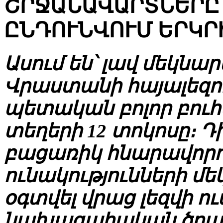
ՇՐՋԱՆԱՎԱՐՏՆԵՐԸ
ԸՆԴՈՒՆՎՈՒՄ ԵՐԿՐ
Ասում են՝ լավ մեկնար
Վրաստանի հայալեզու
պետական բոլոր բուհ
տեղերի 12 տոկոսը։ Դ
բացառիկ հնարավորու
ունակությունների մեկ
օգտվել վրաց լեզվի ո
նախագահական ծրա