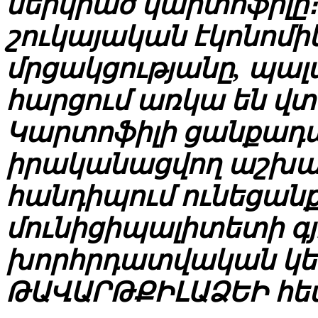
ներկրած կարտոֆիլը։
շուկայական էկոնոմի
մրցակցությանը, պա
հարցում առկա են վտ
Կարտոֆիլի ցանքադա
իրականացվող աշխատ
հանդիպում ունեցանք
մունիցիպալիտետի 
խորհրդատվական կե
ԹԱՎԱՐԹՔԻԼԱՁԵԻ հե