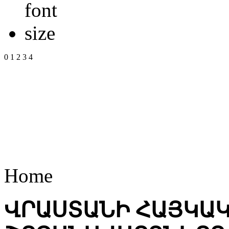
0
1
2
3
4
Home
ՎՐԱՍՏԱՆԻ ՀԱՅԿԱ