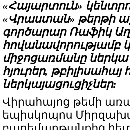
«Հայարտուն» կենտր
«Վրաստան» թերթի աջ
գործարար Ռաֆիկ Ա
հովանավորությամբ
միջոցառմանը ներկա 
հյուրեր, թբիլիսահա
ներկայացուցիչներ:
Վիրահայոց թեմի առա
եպիսկոպոս Միրզախան
բարեմաղթանքից հետ