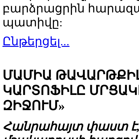
բարձրացրին հարազատ
պատիվը:
Ընթերցել...
ՄԱՄԻԱ ԹԱՎԱՐԹՔԻԼ
ԿԱՐՏՈՖԻԼԸ ՄՐՑԱԿ
ԶԻՋՈՒՄ»
Հանրահայտ փաստ է,