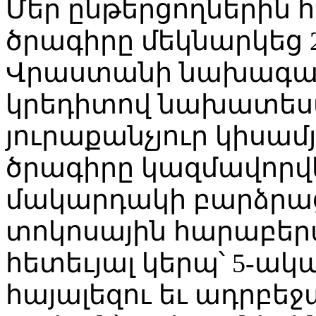
Մեր ընթերցողներին հի
ծրագիրը մեկնարկեց 
Վրաստանի նախագահի
կրեդիտով նախատեսվ
յուրաքանչյուր կիսա
ծրագիրը կազմավորվել
մակարդակի բարձրաց
տոկոսային հարաբերա
հետեւյալ կերպ՝ 5-ակ
հայալեզու եւ ադրբեջ