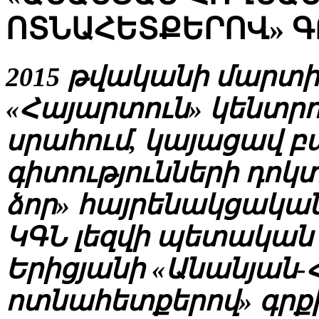
ՈՏՆԱՀԵՏՔԵՐՈՎ» Գ
2015 թվականի մարտի 
«Հայարտուն» կենտրոն
սրահում, կայացավ 
գիտությունների դոկ
ձոր» հայրենակցակա
ԿԳՆ լեզվի պետական 
Երիցյանի «Անանյան-
ոտնահետքերով» գրքի