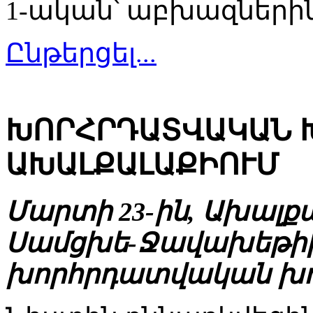
1-ական՝ աբխազներին 
Ընթերցել...
ԽՈՐՀՐԴԱՏՎԱԿԱՆ Խ
ԱԽԱԼՔԱԼԱՔԻՈՒՄ
Մարտի 23-ին, Ախալք
Սամցխե-Ջավախեթի
խորհրդատվական խո