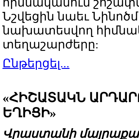
հիմնականում շոշափվ
Նշվեցին նաեւ Նինոծմ
նախատեսվող հիմնակ
տեղաշարժերը:
Ընթերցել...
«ՀԻՇԱՏԱԿՆ ԱՐԴԱՐ
ԵՂԻՑԻ»
Վրաստանի մայրաքաղ