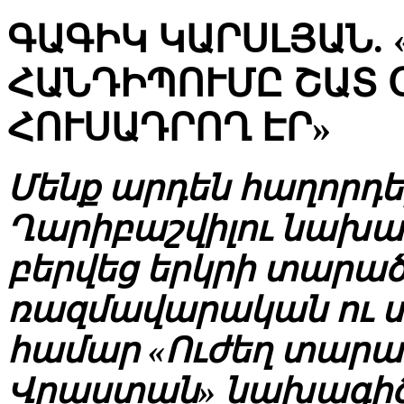
ԳԱԳԻԿ ԿԱՐՍԼՅԱՆ.
ՀԱՆԴԻՊՈՒՄԸ ՇԱՏ 
ՀՈՒՍԱԴՐՈՂ ԷՐ»
Մենք արդեն հաղորդել
Ղարիբաշվիլու նախաձ
բերվեց երկրի տարա
ռազմավարական ու 
համար «Ուժեղ տարա
Վրաստան» նախագիծը