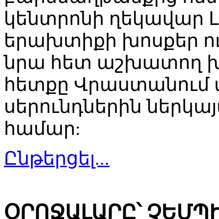
կենտրոնի ղեկավար Լ
երախտիքի խոսքեր ու
նրա հետ աշխատող խ
հետքը Վրաստանում վ
սերունդներին ներկա
համար:
Ընթերցել...
ՕՐՈՋԱԼԱՐԸ՝ ՉԵՄՊ