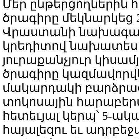
Մեր ընթերցողներին հի
ծրագիրը մեկնարկեց 
Վրաստանի նախագահի
կրեդիտով նախատեսվ
յուրաքանչյուր կիսա
ծրագիրը կազմավորվել
մակարդակի բարձրաց
տոկոսային հարաբերա
հետեւյալ կերպ՝ 5-ակ
հայալեզու եւ ադրբեջ