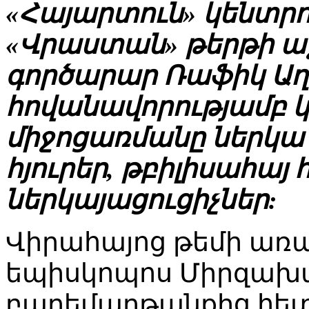
«Հայարտուն» կենտր
«Վրաստան» թերթի աջ
գործարար Ռաֆիկ Ա
հովանավորությամբ
միջոցառմանը ներկա 
հյուրեր, թբիլիսահա
ներկայացուցիչներ:
Վիրահայոց թեմի առա
եպիսկոպոս Միրզախան
բարեմաղթանքից հետ