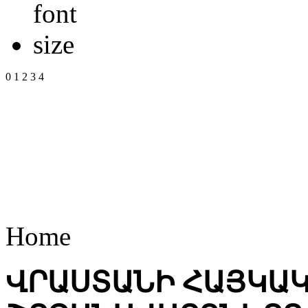
0
1
2
3
4
Home
ՎՐԱՍՏԱՆԻ ՀԱՅԿԱ