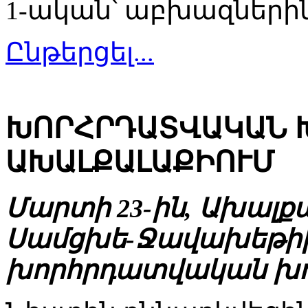
1-ական՝ աբխազներին 
Ընթերցել...
ԽՈՐՀՐԴԱՏՎԱԿԱՆ Խ
ԱԽԱԼՔԱԼԱՔԻՈՒՄ
Մարտի 23-ին, Ախալք
Սամցխե-Ջավախեթի
խորհրդատվական խո