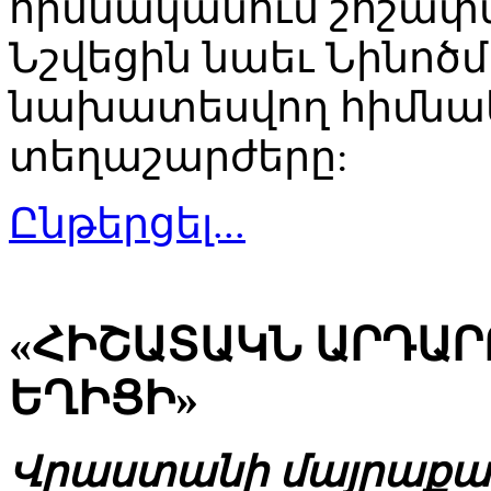
հիմնականում շոշափվ
Նշվեցին նաեւ Նինոծմ
նախատեսվող հիմնակ
տեղաշարժերը:
Ընթերցել...
«ՀԻՇԱՏԱԿՆ ԱՐԴԱՐ
ԵՂԻՑԻ»
Վրաստանի մայրաքաղ