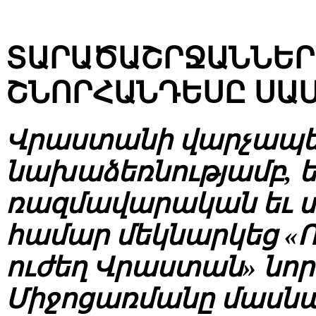
ՏԱՐԱԾԱՇՐՋԱՆՆԵՐ
ՇՆՈՐՀԱՆԴԵՍԸ ՍԱ
Վրաստանի վարչապետ
նախաձեռնությամբ, 
ռազմավարական եւ 
համար մեկնարկեց «
ուժեղ Վրաստան» նո
Միջոցառմանը մասնա