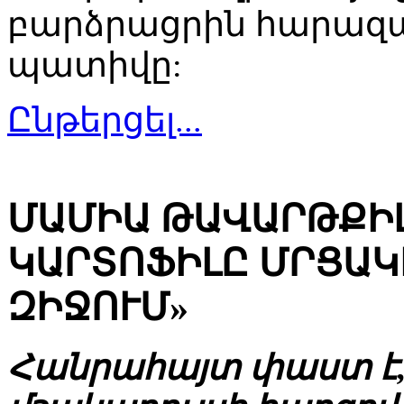
բարձրացրին հարազատ
պատիվը:
Ընթերցել...
ՄԱՄԻԱ ԹԱՎԱՐԹՔԻԼ
ԿԱՐՏՈՖԻԼԸ ՄՐՑԱԿ
ԶԻՋՈՒՄ»
Հանրահայտ փաստ է,