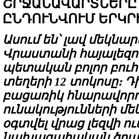
ՇՐՋԱՆԱՎԱՐՏՆԵՐԸ
ԸՆԴՈՒՆՎՈՒՄ ԵՐԿՐ
Ասում են՝ լավ մեկնար
Վրաստանի հայալեզու
պետական բոլոր բուհ
տեղերի 12 տոկոսը։ Դ
բացառիկ հնարավորու
ունակությունների մեկ
օգտվել վրաց լեզվի ո
նախագահական ծրա