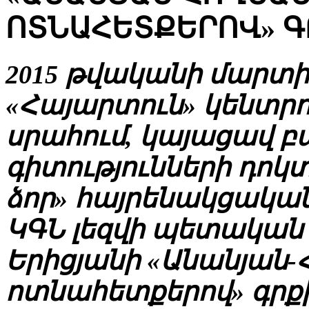
ՈՏՆԱՀԵՏՔԵՐՈՎ» Գ
2015 թվականի մարտի 
«Հայարտուն» կենտրոն
սրահում, կայացավ 
գիտությունների դոկ
ձոր» հայրենակցակա
ԿԳՆ լեզվի պետական 
Երիցյանի «Անանյան-
ոտնահետքերով» գրքի