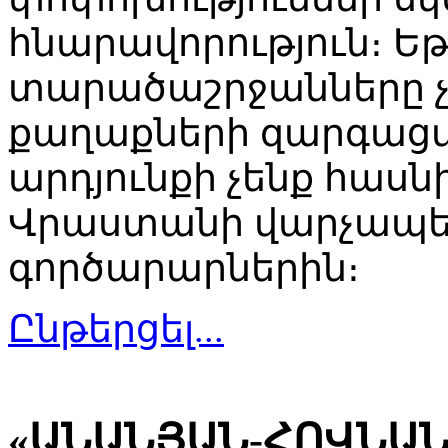
հնարավորություն։ Եթ
տարածաշրջանները չ
քաղաքների զարգաց
արդյունքի չենք հասն
Վրաստանի վարչապետ
գործարարներին։
Ընթերցել...
«ԱՆԱՆՅԱՆ-ՀՈՎՆԱ