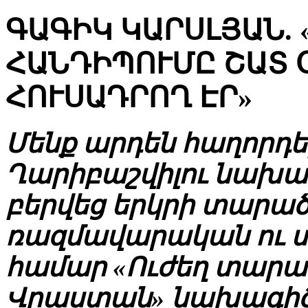
ԳԱԳԻԿ ԿԱՐՍԼՅԱՆ.
ՀԱՆԴԻՊՈՒՄԸ ՇԱՏ 
ՀՈՒՍԱԴՐՈՂ ԷՐ»
Մենք արդեն հաղորդել
Ղարիբաշվիլու նախաձ
բերվեց երկրի տարա
ռազմավարական ու 
համար «Ուժեղ տարա
Վրաստան» նախագիծը