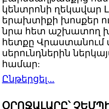
կենտրոնի ղեկավար Լ
երախտիքի խոսքեր ու
նրա հետ աշխատող խ
հետքը Վրաստանում վ
սերունդներին ներկա
համար:
Ընթերցել...
ՕՐՈՋԱԼԱՐԸ՝ ՉԵՄՊ