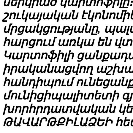
ներկրած կարտոֆիլը։
շուկայական էկոնոմի
մրցակցությանը, պա
հարցում առկա են վտ
Կարտոֆիլի ցանքադա
իրականացվող աշխատ
հանդիպում ունեցանք
մունիցիպալիտետի 
խորհրդատվական կե
ԹԱՎԱՐԹՔԻԼԱՁԵԻ հե