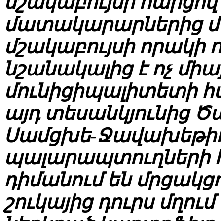
մշակաբույսի հարցով
մատակարարներից մեկ
մշակաբույսի որակի 
նշանակալից է ոչ միա
մունիցիպալիտետի 
այդ տեսանկյունից Ծ
Սամցխե-Ջավախեթիո
պալարապտուղների հե
դիմանում են մրցակցո
շուկայից դուրս մղո