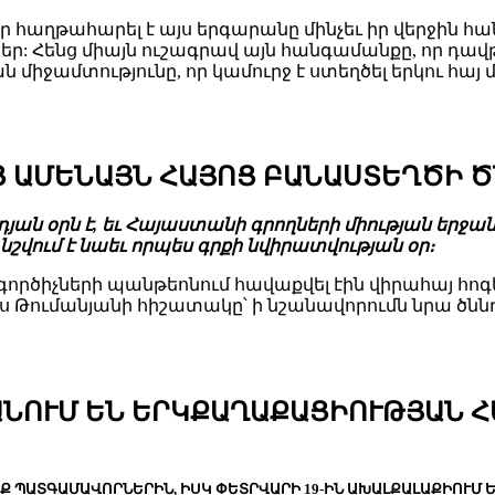
որ հաղթահարել է այս երգարանը մինչեւ իր վերջին հ
եր: Հենց միայն ուշագրավ այն հանգամանքը, որ դ
ջամտությունը, որ կամուրջ է ստեղծել երկու հայ մե
 ԱՄԵՆԱՅՆ ՀԱՅՈՑ ԲԱՆԱՍՏԵՂԾԻ ԾՆ
նդյան օրն է, եւ Հայաստանի գրողների միության ե
նշվում է նաեւ որպես գրքի նվիրատվության օր։
 գործիչների պանթեոնում հավաքվել էին վիրահայ հոգ
 Թումանյանի հիշատակը՝ ի նշանավորումն նրա ծնն
ԱՆՈՒՄ ԵՆ ԵՐԿՔԱՂԱՔԱՑԻՈՒԹՅԱՆ 
Ք ՊԱՏԳԱՄԱՎՈՐՆԵՐԻՆ, ԻՍԿ ՓԵՏՐՎԱՐԻ 19-ԻՆ ԱԽԱԼՔԱԼԱՔԻՈՒՄ 