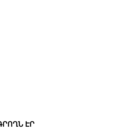
ԳՐՈՂՆ ԷՐ