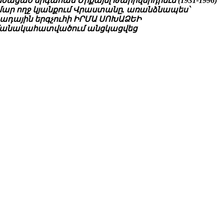
ծացած երգահան Միքայել Թարիվերդիեւն (1931-1996)
համար ողջ կյանքում Վրաստանը, առանձնապես՝
րադային երգչուհի ԻՐՄԱ ՍՈԽԱՁԵԻ
ամանակահատվածում անցկացվեց