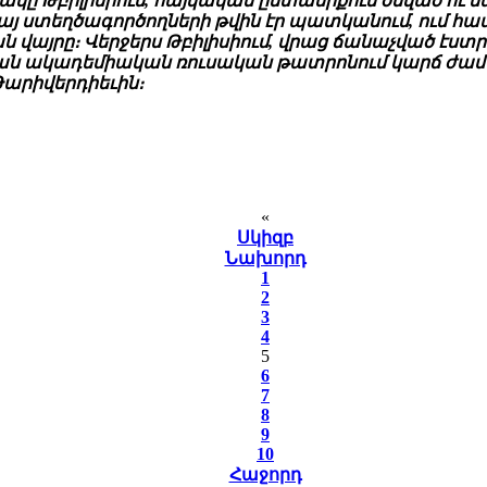
ակը Թբիլիսիում, հայկական ընտանիքում ծնված ու մե
ն հայ ստեղծագործողների թվին էր պատկանում, ում 
վայրը։ Վերջերս Թբիլիսիում, վրաց ճանաչված էստ
կան ակադեմիական ռուսական թատրոնում կարճ ժ
Թարիվերդիեւին։
«
Սկիզբ
Նախորդ
1
2
3
4
5
6
7
8
9
10
Հաջորդ