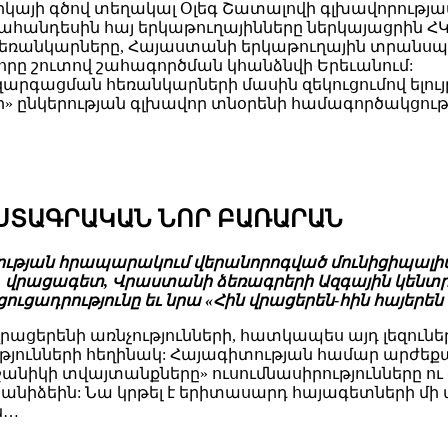
իկայի գծով տեղակալ Օլեգ Շատալովի գլխավորությա
նդեսին հայ երկաթուղայինները ներկայացրին ՀԿԵ-
հեռանկարները, Հայաստանի երկաթուղային տրանսպ
որը շուտով շահագործման կհանձնվի Երեւանում:
զարգացման հեռանկարների մասին զեկուցումով ելույ
» ընկերության գլխավոր տնօրենի համագործակցությ
ԱՍՏԱԳՐԱԿԱՆ ՆՈՐ ԲԱՌԱՐԱՆ
ւթյան հրապարակում վերանորոգված մունիցիպալիտե
, վրացագետ, Վրաստանի ձեռագրերի Ազգային կենտր
երի ցուցադրությունը եւ նրա «Հին վրացերեն-հին հա
ւ վրացերենի առնչությունների, հատկապես այդ լեզո
ունների հեղինակ: Հայագիտության համար արժեքավո
անիկի տվայտանքները» ուսումնասիրությունները ու
 Շանիձեին: Նա կրթել է երիտասարդ հայագետների մի 
ւն…