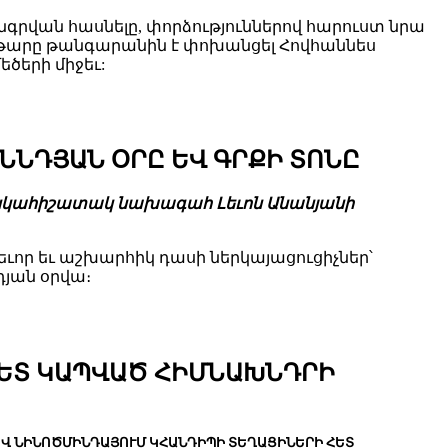
անգրվան հասնելը, փորձություններով հարուստ նրա
ավթարը թանգարանին է փոխանցել Հովհաննես
ծերի միջեւ:
ՆԴՅԱՆ ՕՐԸ ԵՎ ԳՐՔԻ ՏՈՆԸ
րջանկահիշատակ նախագահ Լեւոն Անանյանի
եւոր եւ աշխարհիկ դասի ներկայացուցիչներ՝
դյան օրվա։
ՀԵՏ ԿԱՊՎԱԾ ՀԻՄՆԱԽՆԴՐԻ
ԵՎ ՆԻՆՈԾՄԻՆԴԱՅՈՒՄ ԿՀԱՆԴԻՊԻ ՏԵՂԱՑԻՆԵՐԻ ՀԵՏ