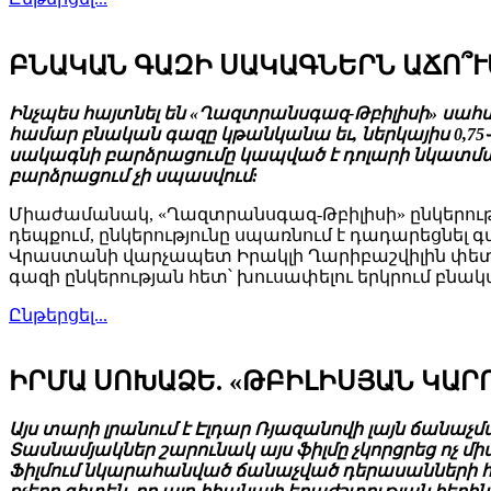
ԲՆԱԿԱՆ ԳԱԶԻ ՍԱԿԱԳՆԵՐՆ ԱՃՈ՞Ւ
Ինչպես հայտնել են «Ղազտրանսգազ-Թբիլիսի» սա
համար բնական գազը կթանկանա եւ, ներկայիս 0,75֊ի
սակագնի բարձրացումը կապված է դոլարի նկատմ
բարձրացում չի սպասվում:
Միաժամանակ, «Ղազտրանսգազ-Թբիլիսի» ընկերությո
դեպքում, ընկերությունը սպառնում է դադարեցնել
Վրաստանի վարչապետ Իրակլի Ղարիբաշվիլին փետր
գազի ընկերության հետ՝ խուսափելու երկրում բնա
Ընթերցել...
ԻՐՄԱ ՍՈԽԱՁԵ. «ԹԲԻԼԻՍՅԱՆ ԿԱՐ
Այս տարի լրանում է Էլդար Ռյազանովի լայն ճանա
Տասնամյակներ շարունակ այս ֆիլմը չկորցրեց ոչ միա
Ֆիլմում նկարահանված ճանաչված դերասանների հիա