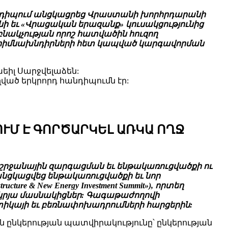
դիպում անցկացրեց Վրաստանի խորհրդարանի
ի եւ «Վրացական երազանք» կուսակցությունից
ակչության որոշ հատվածին հուզող
նց հիմնախնդիրների հետ կապված կարգավորման
իլ Սարջվելաձեն:
ած երկրորդ հանդիպումն էր:
ՈՒՄ Է ԳՈՐԾԱՐԿԵԼ ԱՌԿԱ ՈՂՋ
ածաշրջանային զարգացման եւ ենթակառուցվածքի ու
նցկացվեց ենթակառուցվածքի եւ նոր
re & New Energy Investment Summit»), որտեղ
կրյա մասնակիցներ: Գագաթաժողովի
ստիկայի եւ բեռնափոխադրումների հարցերին:
 ընկերության պատվիրակությունը՝ ընկերության