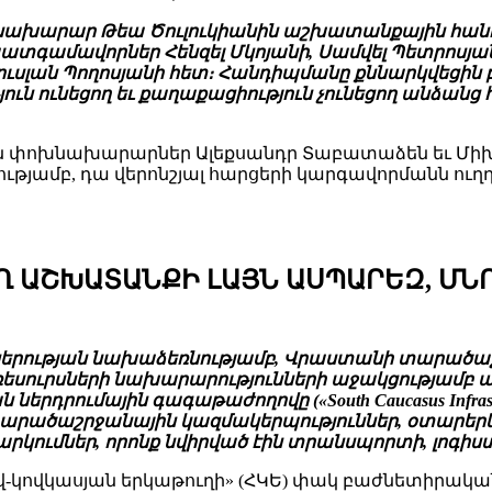
նախարար Թեա Ծուլուկիանին աշխատանքային հան
տգամավորներ Հենզել Մկոյանի, Սամվել Պետրոսյան
ան Պողոսյանի հետ։ Հանդիպմանը քննարկվեցին բն
ուն ունեցող եւ քաղաքացիություն չունեցող անձա
 փոխնախարարներ Ալեքսանդր Տաբատաձեն եւ Միխե
ամբ, դա վերոնշյալ հարցերի կարգավորմանն ուղղվ
Ղ ԱՇԽԱՏԱՆՔԻ ԼԱՅՆ ԱՍՊԱՐԵԶ, ՄՆ
obal ընկերության նախաձեռնությամբ, Վրաստանի տար
եսուրսների նախարարությունների աջակցությամբ ա
ումային գագաթաժողովը («South Caucasus Infrastructu
տարածաշրջանային կազմակերպություններ, օտարեր
արկումներ, որոնք նվիրված էին տրանսպորտի, լոգի
-կովկասյան երկաթուղի» (ՀԿԵ) փակ բաժնետիրական