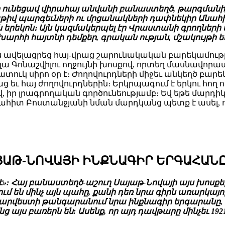
 ունեցավ վիրահայ անվանի բանաստեղծ, թարգմանիչ
թիվ պարգեւների ու մրցանակների դափնեկիր Անահի
 երեկոն։ Այն կազմակերպել էր Վրաստանի գրողների 
րհի հայտնի դեմքեր, գրական ության, մշակույթի ե
եւս ավելացրեց հայ-վրաց շարունակական բարեկամութ
Գոնաշվիլու ողջույնի խոսքով, որտեղ մասնավորապե
ուկ սիրո օր է։ Ժողովուրդների միջեւ անկեղծ բարեկա
ց եւ հայ ժողովուրդներին։ Երկրպագում է երկու հող ու
 իր լրագրողական գործունեությամբ։ Եվ եթե մարդիկ ո
նահիտ Բոստանջյանի նման մարդկանց պետք է ասել, ո
ՅԱԹ-ՆՈՎԱՅԻ ԻՆՔՆԱԳԻՐ ԵՐԳԱՀԱՆ
 է»: Հայ բանաստեղծ-աշուղ Սայաթ-Նովայի այս խոսքեր
 են մինչ այն պահը, քանի դեռ նրա գիրն առարկայոր
 արվեստի թանգարանում նրա ինքնագիր երգարանը, ժ
ենց այս բառերն են: Ասենք, որ այդ դավթարը մինչեւ 