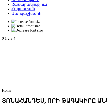
Հասարակություն
Հայաստան
Մարզաշխարհ
0
1
2
3
4
Home
ՏՈՆԱՀԱՆԴԵՍ, ՈՐԻ ԹԱԳԱԿԻՐԸ ԱՆ