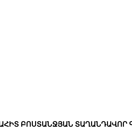
ԱՀԻՏ ԲՈՍՏԱՆՋՅԱՆ ՏԱՂԱՆԴԱՎՈՐ 