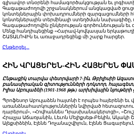
գլխավոր տնօրենի համագործակցության եւ լոգիստ
Գագաթաժողովի շրջանակներում անցկացված ցուցահա
կոնտեյներային փոխադրումների զարգացումների 
կոնտեյներային տերմինալի ստեղծման նախագիծը, 
Գագաթաժողովին ընկերության գործունեության եւ 
Մենք հանդիպեցինք «Հարավ-կովկասյան երկաթուղի
ՇԱՏԱԼՈՎԻն եւ առաջադրեցինք մի շարք հարցեր.
Ընթերցել...
ՀԻՆ ՎՐԱՑԵՐԵՆ-ՀԻՆ ՀԱՅԵՐԵՆ Փ
Ընթացիկ տարվա փետրվարի 7-ին, Թբիլիսիի Ազատո
բանասիրական գիտությունների դոկտոր, հայագետ
Իլիա Աբուլաձեի (1901-1968 թթ.) արխիվային նյութ
Պրոֆեսոր Աբուլաձեն հայտնի է որպես հայերենի ե
առանձնահատկություններին նվիրված հետազոտությ
դարերում», «Հովհաննես Դրասխանակերտցի», «Շուշ
Հրաչյա Աճառյանին, Լեւոն Մելիքսեթ-Բեկին, Ակակի
Ալեքսիձեին, Էլենե Դոչանաշվիլուն, Էլենե Ցագարելո
Ընթերցել...