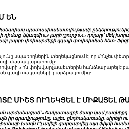
Մ ԵՆ
հմանափակ պատասխանատվությամբ ընկերությունից,
 դիմաց, կկազմի 0,9 լարի (շուրջ 0,45 դոլար)՝ մեկ 
ամբ լարիի փոխարժեքի զգալի փոփոխման հետ: Ֆի
ւնը սպառողներին տեղեկացնում է, որ մինչեւ փետ
 գազի մատակարարումը։
վարի 5-ին փոխվարչապետերին հանձնարարել է բանա
կան գազի սակագների բարձրացումից։
ՈՏԸ ՄԻՇՏ ՈՒՂԵԿՑԵԼ Է ՄԻՔԱՅԵԼ 
չման արժանացած՝ «Ճակատագրի ծաղր կամ բաղնիքդ 
յն իր գրավչությունը, այլեւ, ընդհակառակը, սիրելի 
նալի խաղն է՚լ ավելի զարդարվեց այդ ֆիլմի համար