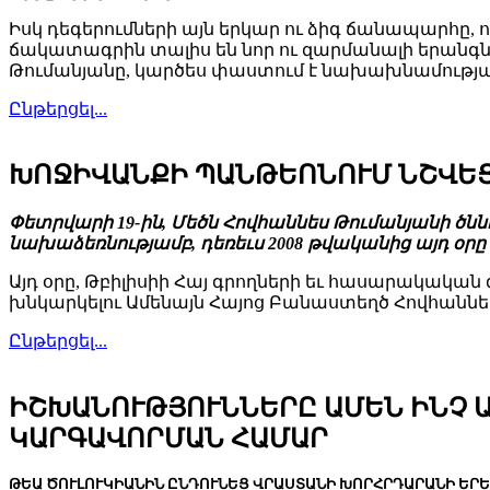
Իսկ դեգերումների այն երկար ու ձիգ ճանապարհը, 
ճակատագրին տալիս են նոր ու զարմանալի երանգն
Թումանյանը, կարծես փաստում է նախախնամության մի
Ընթերցել...
ԽՈՋԻՎԱՆՔԻ ՊԱՆԹԵՈՆՈՒՄ ՆՇՎԵՑ
Փետրվարի 19-ին, Մեծն Հովհաննես Թումանյանի ծն
նախաձեռնությամբ, դեռեւս 2008 թվականից այդ օրը 
Այդ օրը, Թբիլիսիի Հայ գրողների եւ հասարակական
խնկարկելու Ամենայն Հայոց Բանաստեղծ Հովհաննես
Ընթերցել...
ԻՇԽԱՆՈՒԹՅՈՒՆՆԵՐԸ ԱՄԵՆ ԻՆՉ 
ԿԱՐԳԱՎՈՐՄԱՆ ՀԱՄԱՐ
ԹԵԱ ԾՈՒԼՈՒԿԻԱՆԻՆ ԸՆԴՈՒՆԵՑ ՎՐԱՍՏԱՆԻ ԽՈՐՀՐԴԱՐԱՆԻ ԵՐԵ