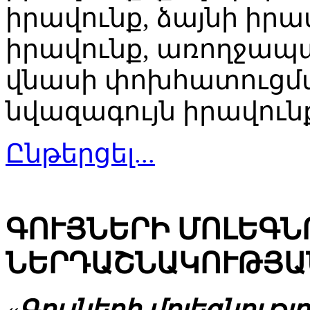
իրավունք, ձայնի իրա
իրավունք, առողջապա
վնասի փոխհատուցմա
նվազագույն իրավուն
Ընթերցել...
ԳՈՒՅՆԵՐԻ ՄՈԼԵԳՆ
ՆԵՐԴԱՇՆԱԿՈՒԹՅԱ