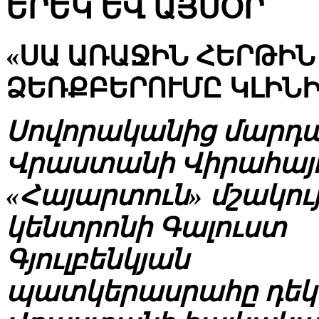
ԵՐԵԿ ԵՎ ԱՅՍՕՐ
«ՍԱ ԱՌԱՋԻՆ ՀԵՐԹԻՆ
ՁԵՌՔԲԵՐՈՒՄԸ ԿԼԻՆ
Սովորականից մարդ
Վրաստանի Վիրահայո
«Հայարտուն» մշակու
կենտրոնի Գալուստ
Գյուլբենկյան
պատկերասրահը դեկտ