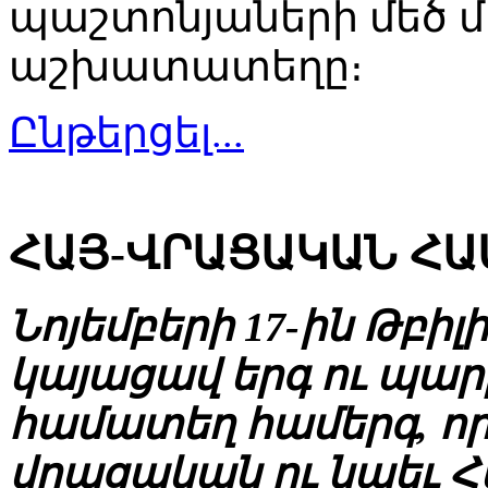
պաշտոնյաների մեծ 
աշխատատեղը։
Ընթերցել...
ՀԱՅ-ՎՐԱՑԱԿԱՆ ՀԱ
Նոյեմբերի 17-ին Թբիլի
կայացավ երգ ու պա
համատեղ համերգ, ո
վրացական ու նաեւ 