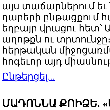
այս տաճարներում եւ
դարերի ընթացքում հ
եղբայր վրացու հետ՝ 
աղոթքն ու տրտունջը
հերթական միջոցառմ
հոգեւոր այդ միասնո
Ընթերցել...
ՄԱԴՈՆՆԱ ՔՈԻՁԵ. 