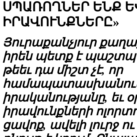
ՍՊԱՌՈՂՆԵՐ ԵՆՔ Ե
ԻՐԱՎՈՒՆՔՆԵՐԸ»
Յուրաքանչյուր քաղա
իրեն պետք է պաշտպ
թեեւ դա միշտ չէ, որ
համապատասխանում
իրականությանը, եւ օ
իրավունքների ոլորտ
ցավոք, ավելի լուրջ 