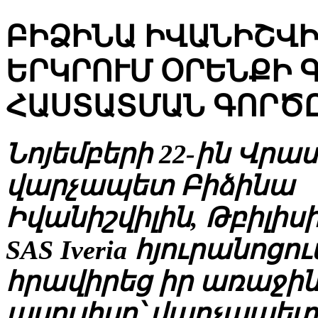
ԲԻՁԻՆԱ ԻՎԱՆԻՇՎԻԼ
ԵՐԿՐՈՒՄ ՕՐԵՆՔԻ 
ՀԱՍՏԱՏՄԱՆ ԳՈՐԾ
Նոյեմբերի 22-ին Վր
վարչապետ Բիձինա
Իվանիշվիլին, Թբիլիսիի
SAS Iveria հյուրանոցու
հրավիրեց իր առաջին
ասուլիսը՝ վարչապետ