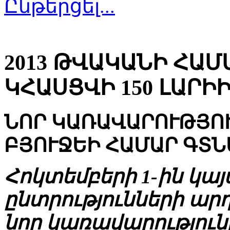
Ընթերցել...
2013 ԹՎԱԿԱՆԻ ՀԱ
ԿՀԱՍՑՎԻ 150 ԼԱՐԻ
ՆՈՐ ԿԱՌԱՎԱՐՈՒԹՅՈ
ԲՅՈՒՋԵԻ ՀԱՄԱՐ ԳՏՆԵ
Հոկտեմբերի 1-ին կ
ընտրությունների ար
նոր կառավարությու