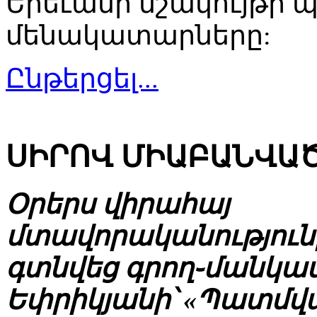
Երեւանի մշակույթի
մենակատարները:
Ընթերցել...
ՍԻՐՈՎ ՄԻԱԲԱՆՎԱԾ
Օրերս վիրահայ
մտավորականություն
գտնվեց գրող֊մանկ
Եփրիկյանի՝ «Պատմվա