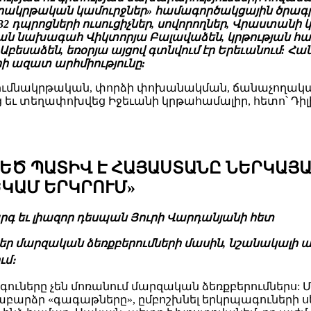
ակրթական կամուրջներ» համագործակցային ծրագրի 
 167, 132 դպրոցների ուսուցիչներ, սովորողներ, Վրաս
յան նախագահ Վիկտորյա Բալավաձեն, կրթության 
սաձեն, եռօրյա այցով գտնվում էր Երեւանում: Հան
ի ազատ արհմիությունը:
սումնակրթական, փորձի փոխանակման, ճանաչողական
ւ տեղափոխվեց Իջեւանի կրթահամալիր, հետո՝ Դի
ՄԵԾ ՊԱՏԻՎ Է ՀԱՅԱՍՏԱՆԸ ՆԵՐԿԱՅ
ԿԱՄ ԵՐԿՐՈՒՄ»
 եւ լիազոր դեսպան Յուրի Վարդանյանի հետ
լ Ձեր մարզական ձեռքբերումների մասին, նշանակալի
ւմ։
րպագուները չեն մոռանում մարզական ձեռքբերումներ
աբարձր «գագաթները», ըմբոշխնել երկրպագուների սե