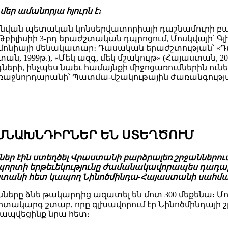
մեր ամանորյա հյուրն է։
ւ անվան պետական կոնսերվատորիայի դաշնամուրի բ
իլիսիի 3-րդ երաժշտական դպրոցում, Մոսկվայի՝ Գլ
հարմոնիայի մենակատար։ Դասական երաժշտության՝
տան, 1999թ.), «Մեկ ազգ, մեկ մշակույթ» (Հայաստան, 2
ի, ինչպես նաեւ համայնքի միջոցառումներին ունեցա
 Առաջնորդարանի՝ Պատմա-մշակութային ժառանգությա
ԻՄՆԱԽՆԴԻՐՆԵՐ ԵՆ ՍՏԵՂԾՈՒՄ
դիրներ էին ստեղծել Վրաստանի բարձրալեռ շրջաննե
րտի երթեւեկությունը ժամանակավորապես դադար
ստանի հետ կապող Նինոծմինդա-Հայաստանի սահ
ները ձնե թակարդից ազատել են մոտ 300 մեքենա։ Մ
րտակարգ շտաբ, որը գլխավորում էր Նինոծմինդայ
կապվեցինք նրա հետ։