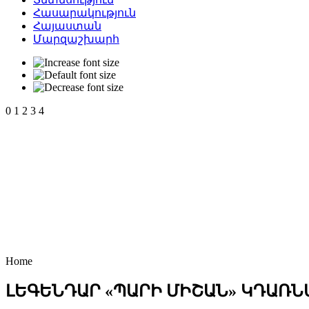
Հասարակություն
Հայաստան
Մարզաշխարհ
0
1
2
3
4
Home
ԼԵԳԵՆԴԱՐ «ՊԱՐԻ ՄԻՇԱՆ» ԿԴԱՌՆ