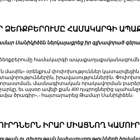
ՈՐ ՁԵՌՔԲԵՐՈՒՄԸ ՀԱՄԱԿԱՐԳԻ ԱՊԱ
ամար Սանիկիձեն ներկայացրեց իր գլխավորած գեր
 ձեռքբերումը համակարգի ապաքաղաքականացումն 
ան մասին» օրենքում փոփոխություններ կատարվեցի
րտավորություններին, իրավասություններին։ Փոփոխ
րաստման, մասնագիտական որակավորման բարձրաց
ը, եւ այսօր ավելի քան 400 դպրոցներից պահանջո
մյա ծրագիր»,- հայտարարեց Թամար Սանիկիձեն։
ՈՒՐԴՆԵՐՆ ԻՐԱՐ ՄԻԱՑՆՈՂ ԿԱՄՈՒ
թյան ու գիտության նախարարությունների հովանա