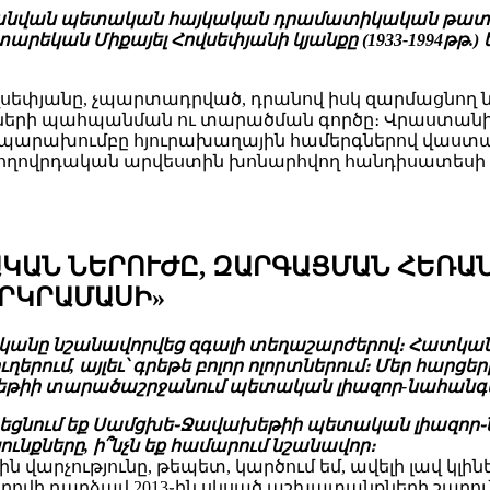
յանի անվան պետական հայկական դրամատիկական թատ
արեկան Միքայել Հովսեփյանի կյանքը (1933-1994թթ.) 
եփյանը, չպարտադրված, դրանով իսկ զարմացնող նվիր
թների պահպանման ու տարածման գործը։ Վրաստան
ա պարախումբը հյուրախաղային համերգներով վաստա
ողովրդական արվեստին խոնարհվող հանդիսատեսի ս
ՍԱԿԱՆ ՆԵՐՈՒԺԸ, ԶԱՐԳԱՑՄԱՆ ՀԵՌ
ԵՐԿՐԱՄԱՍԻ»
նը նշանավորվեց զգալի տեղաշարժերով։ Հատկանշա
ում, այլեւ՝ գրեթե բոլոր ոլորտներում։ Մեր հարցե
եթիի տարածաշրջանում պետական լիազոր-նահանգ
 զբաղեցնում եք Սամցխե֊Ջավախեթիի պետական լիազ
ւնքները, ի՞նչն եք համարում նշանավոր։
յին վարչությունը, թեպետ, կարծում եմ, ավելի լավ 
ւրովի դարձավ 2013֊ին սկսած աշխատանքների շարո