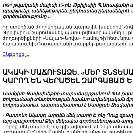
1994 թվականի մայիսի 15-ին, Թբիլիսիի Պ.Ադամ
պայթյունը, անհեթեթորեն, ընդհատեց ընդամենը 61 տ
գործունեությունը…
Իր ստեղծած ժողովրդական պարային խմբերով՝ Հովս
Թբիլիսիում շարունակեց պարարվեստի ավանդույ
ժողգործիքների «Սայաթ֊Նովա» համույթի հետ, նր
Հայաստանի, Ռուսաստանի տարբեր քաղաքների՝ ժ
Ընթերցել...
ԱԿԱԿԻ ՄԱՃՈՒՏԱՁԵ. «ՄԵՐ ՏՆՏԵ
ԿԱՐՈՂ ԵՆ ՎԵՐԱԾԵԼ ԶԱՐԳԱՑԱԾ 
Սամցխե֊Ջավախեթիի տարածաշրջանում 2014 թվակա
երկրամասի տնտեսության համար ավանդական ճյուղեր
երկրամասում, պատասխանում է Սամցխե-Ջավախ
- Բատոնո Ակակի, արդեն մեկ տարի է, ինչ Դուք
այդ պաշտոնում Ձեր մեկամյա գործունեության արդյո
֊ Իրոք, մեկ տարի է, ինչ գլխավորում եմ երկրամասա
աշխատանքների մասին, քանի որ անցյալ տարին յո