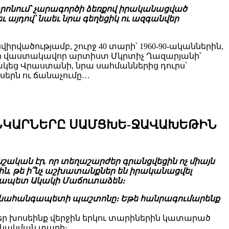
րոնում՝ չարագործի ձեռքով իրականացված
եւ այդով՝ նաեւ նրա գեղեցիկ ու ազգանվեր
վածությամբ, շուրջ 40 տարի՝ 1960-90-ականներին,
ի վաստակավոր արտիստ Մկրտիչ Ղազարյանի՝
կեց Վրաստանի, նրա սահմաններից դուրս՝
երն ու ճանաչումը…
ԱՆԿԱՐՆԵՐԸ ՍԱՄՑԽԵ-ՋԱՎԱԽԵԹԻՆ
կան էր, որ տեղաշարժեր գրանցվեցին ոչ միայն
րին, թե ի՞նչ աշխատանքներ են իրականացվել
ապետ Ակակի Մաճուտաձեն։
որ֊նահանգապետի պաշտոնը։ Եթե հանրագումարենք
կլիներ խոսեինք վերջին երկու տարիներին կատարած
ւնակման տարի։