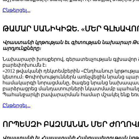
Ընթերցել...
ԹԱՄԱՐ ՍԱՆԻԿԻՁԵ. «ՄԵՐ ԳԼԽԱՎ
Վրաստանի կրթության եւ գիտության նախարար Թ
արդյունքները։
Նախարարի խոսքերով, գերատեսչության գլխավոր
բարեփոխումն է։
«2012 թվականի դեկտեմբերին «Ընդհանուր կրթությ
կետում։ Փոփոխություններն առնչվեցին նրանց պա
համակարգի նորացմանը, ծագեց նրանց նախապատ
բարձրացրեց մանդատուրների նկատմամբ պահանջարկ
Պահանջարկի բավարարման համար մշակել ենք եռա
Ընթերցել...
ՈՐՊԵՍԶԻ ԲԱԶՄԱՆԱՆ ՄԵՐ ԺՈՂՈՎ
Վրաստանի եւ Հայաստանի Հանրապետության կրթու