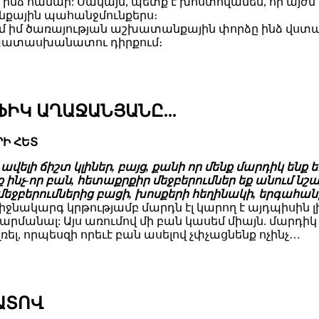
ինձ համար: Սակայն, պետք է խոստովանեմ, որ այժմ
նքային պահանջմունքերս։
 իմ ծառայության աշխատանքային փորձը ինձ վստահ
 պատասխանատու դիրքում։
ԻԿ ԱՂԱՋԱՆՅԱՆԸ...
Ի ՀԵՏ
լն ավելի ճիշտ կլիներ, բայց, քանի որ մենք մարդիկ ե
ք ինչ-որ բան, հետաքրքիր մեջբերումներ եք անում նշա
ջբերումներից բացի, խոսքերի հեղինակի, երգահանի ա
 Միջնակարգ կրթությամբ մարդն էլ կարող է այդպիսին 
զարմանալ: Այս առումով մի բան կասեմ միայն. մարդիկ
 լռել, որպեսզի որեւէ բան ասելով չփչացնենք ոչինչ…
ՎԱՏՈՎ