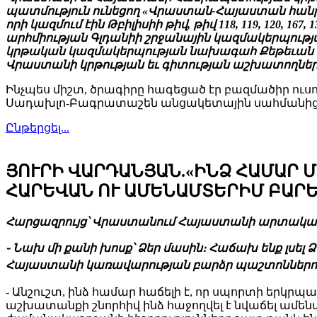
պատմություն ունեցող «Վրաստան-Հայաստան հանր
որի կազմում էին Թբիլիսիի թիվ, թիվ 118, 119, 120,
արհմիության Գլդանիի շրջանային կազմակերպութ
կրթական կազմակերպության նախագահ Քեթեւան Աբե
Վրաստանի կրթության եւ գիտության աշխատողներ
Ինչպես միշտ, ծրագիրը հագեցած էր բազմածիր ու
Սադախլո-Բագրատաշեն անցակետային սահմանից ե
Ընթերցել...
ՅՈՒՐԻ ՎԱՐԴԱՆՅԱՆ.«ԻՆՁ ՀԱՄԱՐ 
ՀԱՐԵՎԱՆ ՈՒ ԱՄԵՆԱՄՏԵՐԻՄ ԲԱՐԵ
Հարցազրույց՝ Վրաստանում Հայաստանի արտակարգ
֊ Նախ մի քանի խոսք՝ Ձեր մասին։ Հաճախ ենք լսե
Հայաստանի կառավարության բարձր պաշտոններո
- Անշուշտ, ինձ համար հաճելի է, որ սպորտի երկ
աշխատանքի շնորհիվ ինձ հաջողվել է նվաճել ամեն