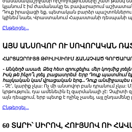
ժամանակաշրջանի հիշողությունները շատ թանկ են 
կլանում է իմ ժամանակը եւ բավարարում աշխատա
Դուք իրավացի եք, պետական բարձր պաշտոններում
կլինեմ նաեւ Վրաստանում Հայաստանի դեսպանի
Ընթերցել...
ԱՅՍ ԱՆՍՈՎՈՐ ՈՒ ՍՈՎՈՐԱԿԱՆ ՌԱՖ
ՀԱՐՑԱԶՐՈՒՅՑ ԹԲԻԼԻՍԻՈՒՄ ՃԱՆԱՉՎԱԾ ԳՈՐԾԱՐԱՐ
֊ Անկեղծ ասած, Ձեզ հետ զրուցելիս, մեր կողմից լռե
Իսկ թե ինչո՞ւ լռել, բացատրեմ: Երբ Դուք պատմում ե
հայկական կամ վրացական երգ...Դուք անմիջապես մե
- Չէ՚, կարիք չկա: Ոչ մի անսովոր բան դրանում չկա:
կրթություն, դա ամենեւին էլ զարմանալի չէ: Չպիտի 
այն դեպքում, երբ պետք է ոչինչ չասել, այլ ընդամենը
Ընթերցել...
60 ՏԱՐԻ՝ ՍԻՐՈՎ, ՀՈՒՅՍՈՎ ՈԻ ՀԱ