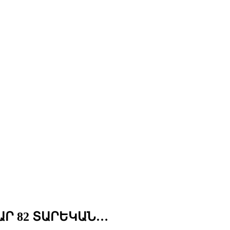
ԱՐ 82 ՏԱՐԵԿԱՆ…