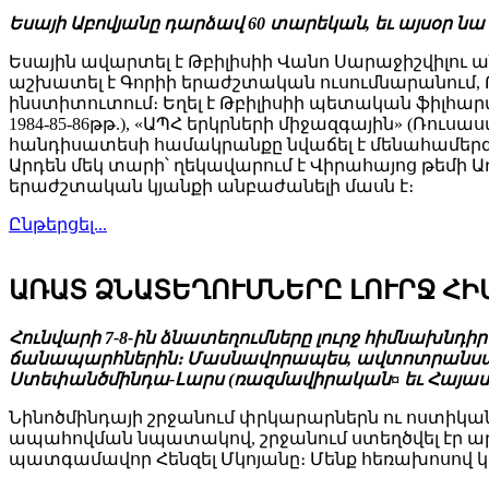
Եսայի Աբովյանը դարձավ 60 տարեկան, եւ այսօր նա 
Եսային ավարտել է Թբիլիսիի Վանո Սարաջիշվիլո
աշխատել է Գորիի երաժշտական ուսումնարանում, Թբ
ինստիտուտում։ Եղել է Թբիլիսիի պետական ֆիլ
1984-85-86թթ.), «ԱՊՀ երկրների միջազգային» (Ռուսաս
հանդիսատեսի համակրանքը նվաճել է մենահամերգներ
Արդեն մեկ տարի՝ ղեկավարում է Վիրահայոց թեմի
երաժշտական կյանքի անբաժանելի մասն է։
Ընթերցել...
ԱՌԱՏ ՁՆԱՏԵՂՈՒՄՆԵՐԸ ԼՈՒՐՋ Հ
Հունվարի 7-8-ին ձնատեղումները լուրջ հիմնախն
ճանապարհներին։ Մասնավորապես, ավտոտրանսպո
Ստեփանծմինդա-Լարս (ռազմավիրական¤ եւ Հայա
Նինոծմինդայի շրջանում փրկարարներն ու ոստիկան
ապահովման նպատակով, շրջանում ստեղծվել էր ա
պատգամավոր Հենզել Մկոյանը։ Մենք հեռախոսով 