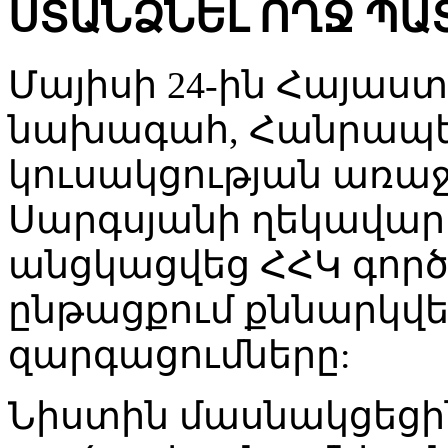
ՍՏԱՆՁՆԵԼ ՈՂՋ Պ
Մայիսի 24-ին Հայաս
նախագահ, Հանրապ
կուսակցության առաջ
Սարգսյանի ղեկավար
անցկացվեց ՀՀԿ գործ
ընթացքում քննարկվ
զարգացումները:
Նիստին մասնակցեցին