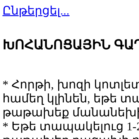
Ընթերցել...
ԽՈՀԱՆՈՑԱՅԻՆ ԳԱ
* Հորթի, խոզի կոտլե
համեղ կլինեն, եթե 
թաթախեք մանանեխի 
* Եթե տապակելուց 1