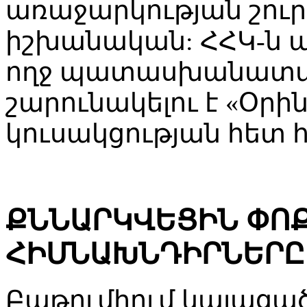
առաջարկության շուրջ
իշխանական: ՀՀԿ-ն 
ողջ պատասխանատվո
շարունակելու է «Օրի
կուսակցության հետ 
ՔՆՆԱՐԿՎԵՑԻՆ ՓՈ
ՀԻՄՆԱԽՆԴԻՐՆԵՐԸ
Բաթումիում կայացա