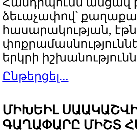
Հանդիպումն անցավ 
ձեւաչափով՝ քաղաք
հասարակության, էթ
փոքրամասնություննե
երկրի իշխանությունն
Ընթերցել...
ՄԻԽԵԻԼ ՍԱԱԿԱՇՎԻ
ԳԱՂԱՓԱՐԸ ՄԻՇՏ Հ