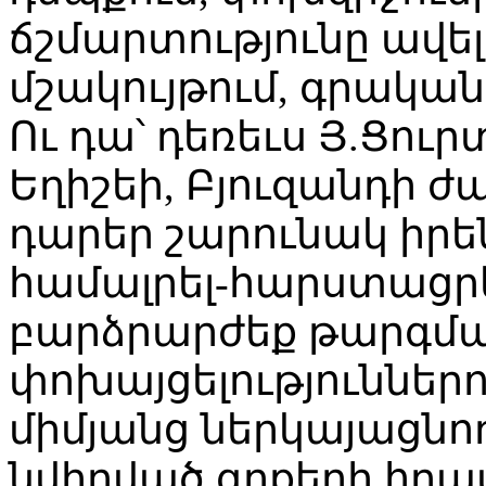
ճշմարտությունը ավելի
մշակույթում, գրականո
Ու դա՝ դեռեւս Յ.Ցուրտ
Եղիշեի, Բյուզանդի 
դարեր շարունակ իրե
համալրել-հարստացր
բարձրարժեք թարգման
փոխայցելություններո
միմյանց ներկայացնող
նվիրված գրքերի հրա