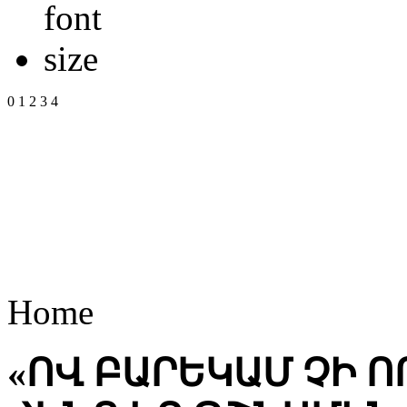
0
1
2
3
4
Home
«ՈՎ ԲԱՐԵԿԱՄ ՉԻ Ո