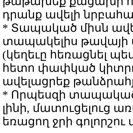
թաթախեք քացախի ու 
դրանք ավելի նրբահամ
* Տապակած միսն ավել
տապակելիս թավայի մ
(կեղեւը հեռացնել պե
հետո փափկած կիտրոն
ավելացրեք թանձրահյ
* Որպեսզի տապակած
լինի, մատուցելուց ա
եռացող ջրի գոլորշու 