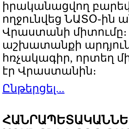
իրականացվող բարեփ
ողջունվեց ՆԱՏՕ֊ին 
Վրաստանի միտումը
աշխատանքի արդյունք
հռչակագիր, որտեղ մ
էր Վրաստանին։
Ընթերցել...
ՀԱՆՐԱՊԵՏԱԿԱՆՆԵ