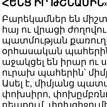
ՀԵՆՑ ԻՐ ԹՇՆԱՄԻՆ»
Բարեկամներ են միշտ 
հայ ու վրացի ժողովու
պատմության քառուղի
օրհասական պահերի
աջակցել են իրար ու 
ուրախ պահերին՝ միմյ
Ասել է, միմյանց պատմ
փոխսիրո, փոխըմբռնո
դեպքում, փոխզիջումի