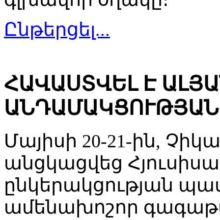
Ընթերցել...
ՀԱՎԱՍՏՎԵԼ Է ԱԼՅ
ԱՆԴԱՄԱԿՑՈՒԹՅԱՆ
Մայիսի 20-21-ին, Չիկա
անցկացվեց Հյուսիս
ընկերակցության պա
ամենախոշոր գագաթաժ