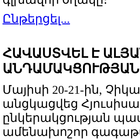
Ընթերցել...
ՀԱՎԱՍՏՎԵԼ Է ԱԼՅ
ԱՆԴԱՄԱԿՑՈՒԹՅԱՆ
Մայիսի 20-21-ին, Չիկա
անցկացվեց Հյուսիս
ընկերակցության պա
ամենախոշոր գագաթաժ