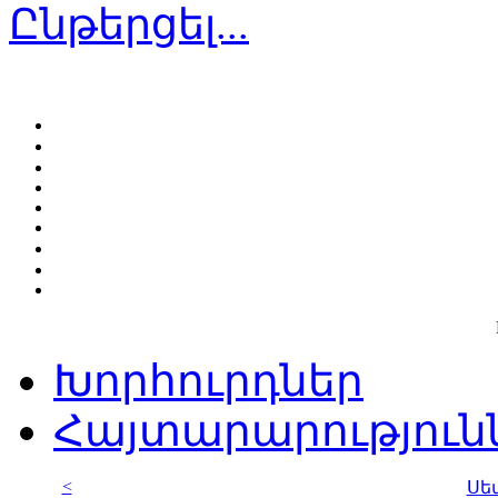
Ընթերցել...
Խորհուրդներ
Հայտարարություն
<
Սե