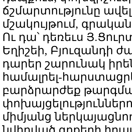
ճշմարտությունը ավելի
մշակույթում, գրականո
Ու դա՝ դեռեւս Յ.Ցուրտ
Եղիշեի, Բյուզանդի 
դարեր շարունակ իրե
համալրել-հարստացր
բարձրարժեք թարգման
փոխայցելություններո
միմյանց ներկայացնող
նվիրված գրքերի հրա