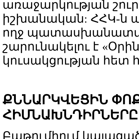
առաջարկության շուրջ
իշխանական: ՀՀԿ-ն 
ողջ պատասխանատվո
շարունակելու է «Օրի
կուսակցության հետ 
ՔՆՆԱՐԿՎԵՑԻՆ ՓՈ
ՀԻՄՆԱԽՆԴԻՐՆԵՐԸ
Բաթումիում կայացա