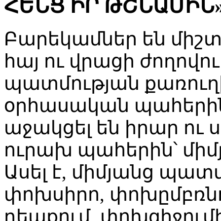
ՀԵՆՑ ԻՐ ԹՇՆԱՄԻՆ»
Բարեկամներ են միշտ 
հայ ու վրացի ժողովու
պատմության քառուղի
օրհասական պահերի
աջակցել են իրար ու 
ուրախ պահերին՝ միմյ
Ասել է, միմյանց պատմ
փոխսիրո, փոխըմբռնո
դեպքում, փոխզիջումի