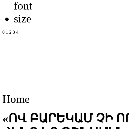
0
1
2
3
4
Home
«ՈՎ ԲԱՐԵԿԱՄ ՉԻ Ո