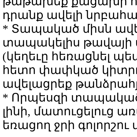
թաթախեք քացախի ու 
դրանք ավելի նրբահամ
* Տապակած միսն ավել
տապակելիս թավայի մ
(կեղեւը հեռացնել պե
հետո փափկած կիտրոն
ավելացրեք թանձրահյ
* Որպեսզի տապակած
լինի, մատուցելուց ա
եռացող ջրի գոլորշու 