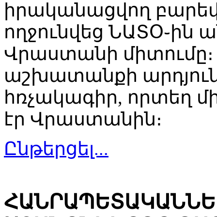
իրականացվող բարեփ
ողջունվեց ՆԱՏՕ֊ին 
Վրաստանի միտումը
աշխատանքի արդյունք
հռչակագիր, որտեղ մ
էր Վրաստանին։
Ընթերցել...
ՀԱՆՐԱՊԵՏԱԿԱՆՆԵ