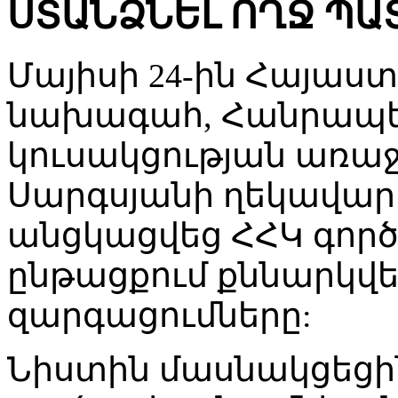
ՍՏԱՆՁՆԵԼ ՈՂՋ Պ
Մայիսի 24-ին Հայաս
նախագահ, Հանրապ
կուսակցության առաջ
Սարգսյանի ղեկավար
անցկացվեց ՀՀԿ գործ
ընթացքում քննարկվ
զարգացումները:
Նիստին մասնակցեցին