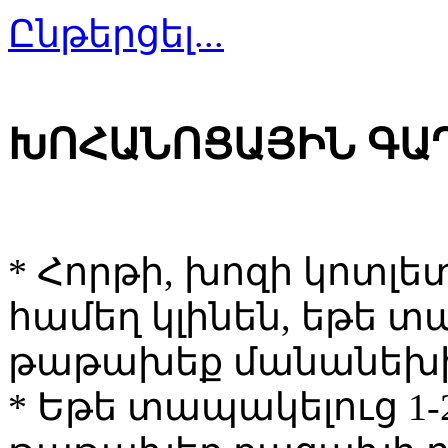
Ընթերցել...
ԽՈՀԱՆՈՑԱՅԻՆ ԳԱ
* Հորթի, խոզի կոտլե
համեղ կլինեն, եթե 
թաթախեք մանանեխի 
* Եթե տապակելուց 1