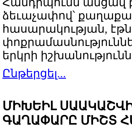
Հանդիպումն անցավ 
ձեւաչափով՝ քաղաք
հասարակության, էթ
փոքրամասնություննե
երկրի իշխանությունն
Ընթերցել...
ՄԻԽԵԻԼ ՍԱԱԿԱՇՎԻ
ԳԱՂԱՓԱՐԸ ՄԻՇՏ Հ