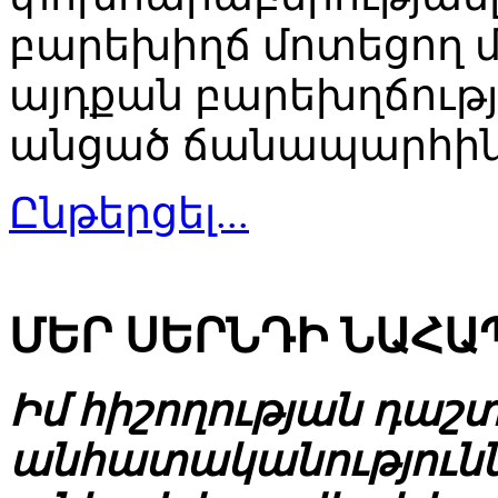
բարեխիղճ մոտեցող մ
այդքան բարեխղճութ
անցած ճանապարհի
Ընթերցել...
ՄԵՐ ՍԵՐՆԴԻ ՆԱՀԱ
Իմ հիշողության դաշտ
անհատականությունն