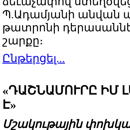
ձեւաչափով ստեղծվեց
Պ.Ադամյանի անվան 
թատրոնի դերասաննե
շարքը։
Ընթերցել...
«ԴԱՇՆԱՄՈՒՐԸ ԻՄ 
Է»
Մշակութային փոխկա