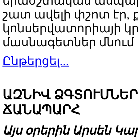
երաժշտական ասպարե
շատ ավելի փշոտ էր, 
կոնսերվատորիայի կ
մասնագետներ մնում
Ընթերցել...
ԱԶՆԻՎ ՁԳՏՈՒՄՆԵՐ
ՃԱՆԱՊԱՐՀ
Այս օրերին Արսեն Կ