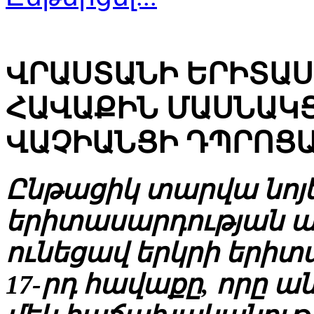
ՎՐԱՍՏԱՆԻ ԵՐԻՏԱ
ՀԱՎԱՔԻՆ ՄԱՍՆԱԿՑ
ՎԱՉԻԱՆՑԻ ԴՊՐՈՑ
Ընթացիկ տարվա նոյե
երիտասարդության ա
ունեցավ երկրի երի
17-րդ հավաքը, որը ա