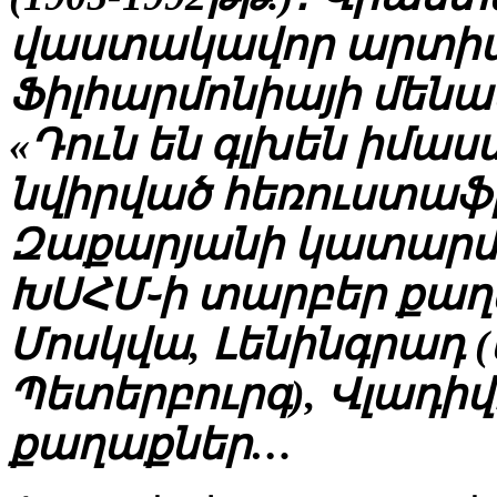
վաստակավոր արտի
Ֆիլհարմոնիայի մեն
«Դուն են գլխեն իմաս
նվիրված հեռուստաֆիլ
Զաքարյանի կատարմամբ
ԽՍՀՄ֊ի տարբեր քաղա
Մոսկվա, Լենինգրադ 
Պետերբուրգ), Վլադիվ
քաղաքներ…