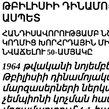
ԹԲԻԼԻՍԻԻ ԴԻՆԱՄՈ
ԱՍՊԵՏ
ՀԱՆԴԻՍԱՎՈՐՈՒԹՅԱՄԲ ՆՇ
ԿՈՂՄԻՑ ԽՈՐՀՐԴԱՅԻՆ ՄԻ
ՆՎԱՃԵԼՈՒ 50-ԱՄՅԱԿԸ
1964 թվականի նոյեմբե
Թբիլիսիի դինամոյակ
մարզասերների ներկա
չեմպիոնի կոչման հա