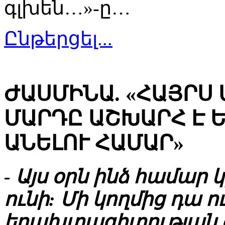
գլխեն…»-ը…
Ընթերցել...
ԺԱՍՄԻՆԱ. «ՀԱՅՐՍ 
ՄԱՐԴԸ ԱՇԽԱՐՀ Է 
ԱՆԵԼՈՒ ՀԱՄԱՐ»
- Այս օրն ինձ համար
ունի: Մի կողմից դա 
երախտագիտության զգա