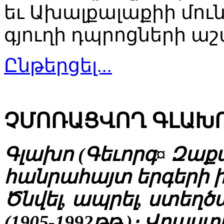
եւ Ախալքալաքիի մո
գյուղի դպրոցների ա
Ընթերցել...
ՉՄՈՌԱՑՎՈՂ ԳԼԱԽ
Գլախո (Գեւորգ¤ Զաքա
հանրահայտ երգերի 
Ծնվել, ապրել, ստեղծա
(1905-1992թթ.)։ Վրա