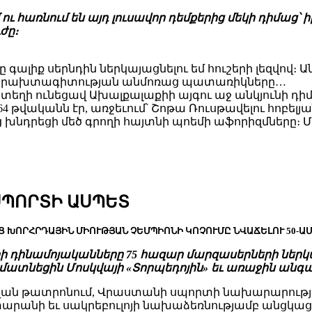
նում են այդ լուսավոր դեմքերից մեկի դիմաց՝ իբրեւ
ժը։
ը գալիք սերնդին ներկայացնելու եմ հուշերի լեզվով։
ած երախտագիտության անմոռաց պատառիկները…
, տեղի ունեցավ Ախալքալաքիի այգու աջ անկյունի դ
64 թվականն էր, առջեւում՝ Շոթա Ռուսթավելու հոբե
րեցի մեծ գրողի հայտնի պոեմի աֆորիզմները։ Մո
ՍՊՈՐՏԻ ԱՍՊԵՏ
 ԽՈՐՀՐԴԱՅԻՆ ՄԻՈՒԹՅԱՆ ՉԵՄՊԻՈՆԻ ԿՈՉՈՒՄԸ ՆՎԱՃԵԼՈՒ 50-Ա
լիսիի դինամոյականները 75 հազար մարզասերների ներ
ն մատնեցին Մոսկվայի «Տորպեդոյին» եւ առաջին անգ
ւ անվան թատրոնում, Վրաստանի սպորտի նախարարութ
րանի եւ սակրեբուլոյի նախաձեռնությամբ անցկացվե