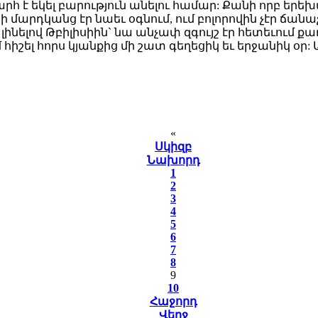
 է եկել բարություն անելու համար: Քանի որբ երեխայ
 մարդկանց էր նաեւ օգնում, ում բոլորովին չէր ճանաչ
լով Թբիլիսիին` նա անչափ զգույշ էր հետեւում քաղ
հիշել հորս կյանքից մի շատ գեղեցիկ եւ երջանիկ օր: Ա
«
Սկիզբ
Նախորդ
1
2
3
4
5
6
7
8
9
10
Հաջորդ
Վերջ