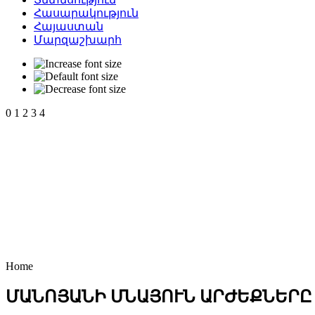
Հասարակություն
Հայաստան
Մարզաշխարհ
0
1
2
3
4
Home
ՄԱՆՈՅԱՆԻ ՄՆԱՅՈՒՆ ԱՐԺԵՔՆԵՐԸ