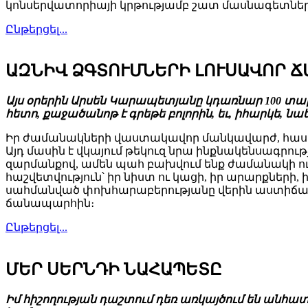
կոնսերվատորիայի կրթությամբ շատ մասնագետներ
Ընթերցել...
ԱԶՆԻՎ ՁԳՏՈՒՄՆԵՐԻ ԼՈՒՍԱՎՈՐ 
Այս օրերին Արսեն Կարապետյանը կդառնար 100 տար
հետո, քաջածանոթ է գրեթե բոլորին, եւ, իհարկե, նա
Իր ժամանակների վաստակավոր մանկավարժ, հասար
Այդ մասին է վկայում թեկուզ նրա ինքնակենսագրու
զարմանքով, ամեն պահ բախվում ենք ժամանակի ու գ
հաշվետվություն՝ իր նիստ ու կացի, իր արարքնե
սահմանված փոխհարաբերությանը վերին աստիճանի
ճանապարհին։
Ընթերցել...
ՄԵՐ ՍԵՐՆԴԻ ՆԱՀԱՊԵՏԸ
Իմ հիշողության դաշտում դեռ առկայծում են անհա