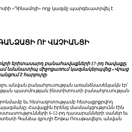
իի «Դինամոյի» ողջ կազմը պարգեւատրվել է
ԳԱՆՁԱՑԻ ՈՒ ՎԱՉԻԱՆՑԻ
երկրի երիտասարդ բանահավաքների 17-րդ հավաքը,
անգամ նմանատիպ միջոցառում կազմակերպվեց «Վրաց
նցում է հարյուրը:
ւ անվան բանահյուսության առանձնասենյակն էր՝
ւթյան պատմության ինստիտուտի բանահյուսության
որոնմամբ եւ հետազոտությամբ հետաքրքրվող
ացմանը: Հավաքին իրենց մասնակցությունն էին
ստատությունների 6-12-րդ դասարանների սաներ եւ
լիտետի Գանձա գյուղի Շոթա Ռուսթավելու անվան