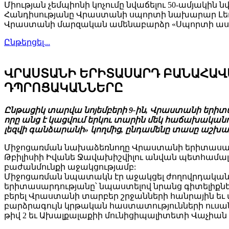
Միության չեմպիոնի կոչումը նվաճելու 50-ամյակին 
Հանդիսությանը Վրաստանի սպորտի նախարար Լեւան
Վրաստանի մարզական ամենաբարձր «Սպորտի ասպ
Ընթերցել...
ՎՐԱՍՏԱՆԻ ԵՐԻՏԱՍԱՐԴ ԲԱՆԱՀԱՎ
ԴՊՐՈՑԱԿԱՆՆԵՐԸ
Ընթացիկ տարվա նոյեմբերի 9-ին, Վրաստանի երիտ
որը անց է կացվում երկու տարին մեկ հաճախական
լեզվի գանձարանի» կողմից, ընդամենը տասը աշխատա
Միջոցառման նախաձեռնողը Վրաստանի երիտասարդ
Թբիլիսիի Իվանե Ջավախիշվիլու անվան պետհամալ
բաժանմունքի աջակցությամբ:
Միջոցառման նպատակն էր աջակցել ժողովրդական բ
երիտասարդությանը՝ նպաստելով նրանց գիտելիքն
բերել Վրաստանի տարբեր շրջանների հանրային եւ
բարձրագույն կրթական հաստատությունների ուսան
թիվ 2 եւ Ախալքալաքիի մունիցիպալիտետի Վաչիան 