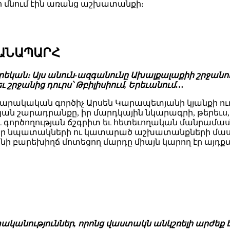
 մնում էին առանց աշխատանքի։
ՃԱՆԱՊԱՐՀ
եկան։ Այս անուն-ազգանունը Ախալքալաքիի շրջանու
եւ շրջանից դուրս՝ Թբիլիսիում, Երեւանում…
ակական գործիչ Արսեն Կարապետյանի կյանքի ուղի
թյան շարադրանքը, իր մարդկային նկարագրի, թերեւս,
ործողության ճշգրիտ եւ հետեւողական մանրամասներ
րի, իր նպատակների ու կատարած աշխատանքների մաս
 բարեխիղճ մոտեցող մարդը միայն կարող էր այդք
տականություններ, որոնց վաստակն անկշռելի արժեք