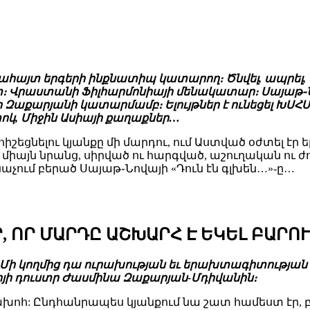
ահայտ երգերի ինքնատիպ կատարող։ Ծնվել, ապրել, ստե
րաստանի Ֆիլհարմոնիայի մենակատար։ Սայաթ֊Նովա
խո Զաքարյանի կատարմամբ։ Ելույթներ է ունեցել ԽՍՀ
տոկ, Միջին Ասիայի քաղաքներ…
շեցնելու կյանքը մի մարդու, ում Աստված օժտել էր 
ոչ միայն նրանց, սիրված ու հարգված, աշուղական ու
անաչում բերած Սայաթ֊Նովայի «Դուն էն գլխեն…»-ը…
Ր, ՈՐ ՄԱՐԴԸ ԱՇԽԱՐՀ Է ԵԿԵԼ ԲԱՐՈ
ի: Մի կողմից դա ուրախության եւ երախտագիտության 
խոյի դուստր Ժասմինա Զաքարյան-Մդիվանին։
համախոհ: Ընդհանրապես կյանքում նա շատ համեստ էր, բ