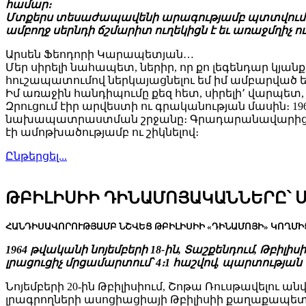
համար։
Մտքերս տեսաժապավենի արագությամբ պտտվում ու հառ
ամբողջ սերնդի ճշմարիտ ուղեկիցն է եւ առաջմղիչ ու
Արսեն Ֆեոդորի Կարապետյան…
Մեր սիրելի նահապետ, ներիր, որ քո լեգենդար կյանք
հուշապատումով ներկայացնելու եմ իմ ամբարվ
Իմ առաջին հանդիպումը քեզ հետ, սիրելի՚ վարպետ
Զրուցում էիր արվեստի ու գրականության մասին։ 19
նախապատրաստման շրջանը։ Գրադարանավարից խնդ
էի ամոթխածությամբ ու շիկնելով։
Ընթերցել...
ԹԲԻԼԻՍԻԻ ԴԻՆԱՄՈՅԱԿԱՆՆԵՐԸ՝ 
ՀԱՆԴԻՍԱՎՈՐՈՒԹՅԱՄԲ ՆՇՎԵՑ ԹԲԻԼԻՍԻԻ «ԴԻՆԱՄՈՅԻ» ԿՈՂՄԻՑ
1964 թվականի նոյեմբերի 18-ին, Տաշքենդում, Թբի
լրացուցիչ մրցամարտում՝ 4։1 հաշվով, պարտությա
Նոյեմբերի 20-ին Թբիլիսիում, Շոթա Ռուսթավելո
լրագրողների ասոցիացիայի Թբիլիսիի քաղաքապետա