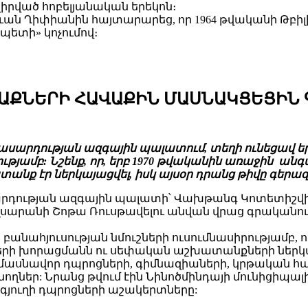
նվիրված հոբելյանական երեկոն։
 Ղիփիանին հայտարարեց, որ 1964 թվականի Թբիլիս
ետի» կոչումով։
ԱՔՆԵՐԻ ՀԱՎԱՔԻՆ ՄԱՍՆԱԿՑԵՑԻՆ 
ասարդության ազգային պալատում, տեղի ունեցավ 
ությամբ: Նշենք, որ, երբ 1970 թվականին առաջին 
նք էր ներկայացվել, իսկ այսօր դրանց թիվը գերազա
ության ազգային պալատի՝ Վախթանգ Կոտետիշվիլո
սարանի Շոթա Ռուսթավելու անվան վրաց գրականո
անահյուսության նմուշների ուսումնասիրությամբ, 
երի խորացմանն ու սեփական աշխատանքների ներկայ
 մասնավոր դպրոցների, գիմնազիաների, կրթական հա
ողներ: Նրանց թվում էին Նինոծմինդայի մունիցիպա
գյուղի դպրոցների աշակերտները: