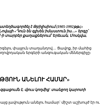
ղծագործել է Թբիլիսիում (1905-1992թթ.)։
յի «Դուն են գլխեն իմաստուն իս…» երգը՝
Մ֊ի տարբեր քաղաքներում՝ Երեւան, Մոսկվա,
երգելու փայլուն տաղանդով… Ցավոք, իր մահից
 ժողովրդական երգերի անզուգական մեներգիչը։
ՒԹՅՈՒՆ ԱՆԵԼՈՒ ՀԱՄԱՐ»
զգացումն է, մյուս կողմից` տանջող կարոտի
այց լավություն անելու համար` միշտ աշխույժ էր ու