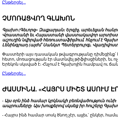
Ընթերցել...
ՉՄՈՌԱՑՎՈՂ ԳԼԱԽՈՆ
Գլախո (Գեւորգ¤ Զաքարյան։ Երգիչ, արեւելյան հանր
Վրաստանի եւ Հայաստանի վաստակավոր արտիստ։ Վ
աշուղին նվիրված հեռուստաֆիլմում, հնչում է Գլա
Լենինգրադ (այժմ՝ Սանկտ Պետերբուրգ), Վլադիվոս
Փաստերի այս դասական թվագրությանը դիմեցինք՝ հի
հետո, մոռացության էր մատնվել թիֆլիսցիների, եւ 
Երեկոն սկսված է։ Հնչում է Գլախոյին համբավ ու ճ
Ընթերցել...
ԺԱՍՄԻՆԱ. «ՀԱՅՐՍ ՄԻՇՏ ԱՍՈՒՄ Է
- Այս օրն ինձ համար կրկնակի բեռնվածություն ուն
ապրումները: Այս խոսքերով սկսեց իր հուշերը Գլա
- Հայրս ինձ համար սոսկ ծնող չէր, այլեւ` ընկեր, 