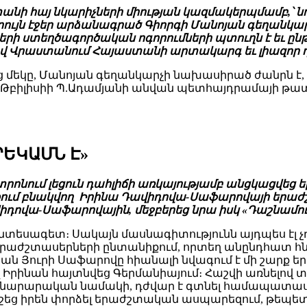
նի հայ նկարիչների միության կազմակերպմամբ,՝ նոյ
ւրույն էջեր արձանագրած Գիորգի Մանոյան գեղա
իների ստեղծագործական ոգորումների պտուղն է եւ ը
եցավ Վրաստանում Հայաստանի արտակարգ եւ լիազոր
մեկը, Մանոյան գեղանկարչի նախասիրած ժանրն է, 
՝ Թբիլիսիի Պ.Ադամյանի անվան պետհայդրամայի թա
ՐԵԿԱՄՆ Է»
ոնում լեցուն դահլիճի առկայությամբ անցկացվեց ե
ղաքում բնակվող Իրինա Դավիդովա-Սաֆարովայի երաժ
իդովա-Սաֆարովային, մեջբերեց նրա իսկ «Դաշնամու
նտեսագետ։ Սակայն մասնագիտությունն այդպես էլ չ
 է երաժշտասերների ընտանիքում, որտեղ անընդհատ հնչ
 Յուրի Սաֆարովը հիանալի նվագում է մի շարք եր
Իրինան հայտնվեց Գերմանիայում։ Հաշվի առնելով տ
նարարական նամակի, դժվար է գտնել համապատա
եց իրեն փորձել երաժշտական ասպարեզում, թեպետ այ