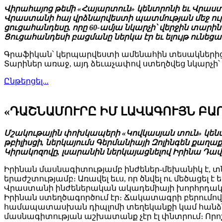
Վիրահայոց թեմի «Հայարտուն» կենտրոնի եւ Վրաստա
Վրաստանի հայ վրձնարվեստի պատմության մեջ ո
ցուցահանդեսը, որը 60-ամյա նկարչի՝ վերջին տար
Ցուցահանդեսի բացմանը ներկա էր եւ ելույթ ուն
Գրաֆիկան՝ կերպարվեստի ամենահին տեսակներից 
Տարիներ առաջ, այդ ձեւաչափով ստեղծվեց նկարչի
Ընթերցել...
«ԴԱՇՆԱՄՈՒՐԸ ԻՄ ԼԱՎԱԳՈՒՅՆ ԲԱ
Մշակութային փոխկապերի «Կովկասյան տուն» կենտր
թբիլիսցի, ներկայումս Գերմանիայի Զոլինգեն քա
Կիրակոզովը, լսարանին ներկայացնելով Իրինա Դավ
Իրինան մասնագիտությամբ ինժեներ-մեխանիկ է, տ
երաժշտությամբ։ Առավել եւս, որ ծնվել ու մեծացել
Վրաստանի ինժեներական ակադեմիայի խորհրդական
Իրինան ստեղծագործում էր։ Ճակատագրի բերումով 
համապատասխան դիպլոմի տեղեկանքի կամ հանձ
մասնագիտության աշխատանք չէր էլ փնտրում։ Որոշ