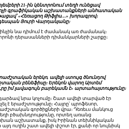
եմբերի 21-ին կենտրոնում տեղի ունեցավ
նկարչի գրաֆիկական աշխատանքների անհատական
նթացավ՝ «Հեռացող Թիֆլիս…» խորագրով։
 դեսպան Յուրի Վարդանյանը։
ինչին նա դիմում է ժամանակ առ ժամանակ։
տրոնի դերասանների դիմանկարների շարքը։
րաժշտական երեկո, ավելի ստույգ ծնունդով
շտական բենեֆիսը։ Երեկոն վարող Արտեմ
րը իմ լավագույն բարեկամն է» արտահայտությունը։
դարձավ նրա կոչումը։ Շատ ավելի տարված էր
ել է երաժշտությունը։ Հայրը՝ պրոֆեսոր,
աժշտական գործիքների վրա։ Դեռեւս մանկուց
եղի բծախնդրությունը, որտեղ առանց
սխան աշխատանք, իսկ Իրինան տեխնիկական
դ ուղին շատ ավելի փշոտ էր, քանի որ նույնիսկ