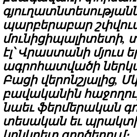
գյուղատնտեսությանն
պարբերաբար շփվում
մունիցիպալիտետի, 
էլ՝ Վրաստանի մյուս 
ագրոհատվածի ներկա
Բացի վերոնշյալից, Մ
բավականին հաջողու
նաեւ ֆերմերական գոր
տեսական եւ պրակտիկ
կոնկրետ գործերում։