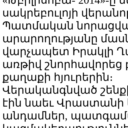
սակրեբուլոյի վերան
Պատմական նորացվա
արարողությանը մա
վարչապետ Իրակլի Ղ
առթիվ շնորհավորեց բ
քաղաքի հյուրերին։
Վերականգնված շենք
էին նաեւ Վրաստանի
անդամներ, պատգամա