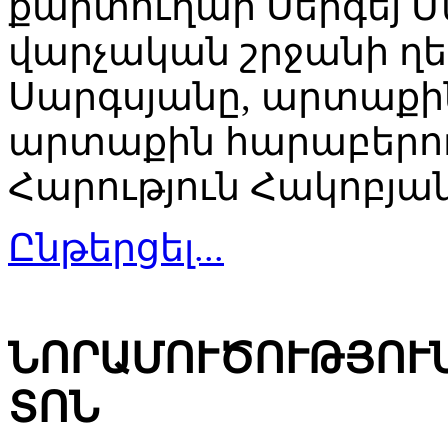
քարտուղար Սերգեյ 
վարչական շրջանի 
Սարգսյանը, արտաքի
արտաքին հարաբերու
Հարություն Հակոբյան
Ընթերցել...
ՆՈՐԱՄՈՒԾՈՒԹՅՈՒ
ՏՈՆ