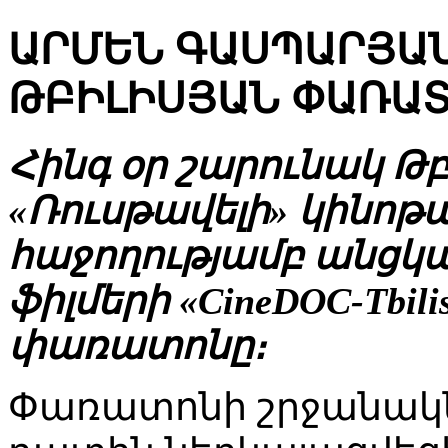
ԱՐՄԵՆ ԳԱՍՊԱՐՅԱ
ԹԲԻԼԻՍՅԱՆ ՓԱՌԱ
Հինգ օր շարունակ Թբ
«Ռուսթավելի» կինոթ
հաջողությամբ անցկ
ֆիլմերի «CineDOC-Tbil
փառատոնը։
Փառատոնի շրջանակ