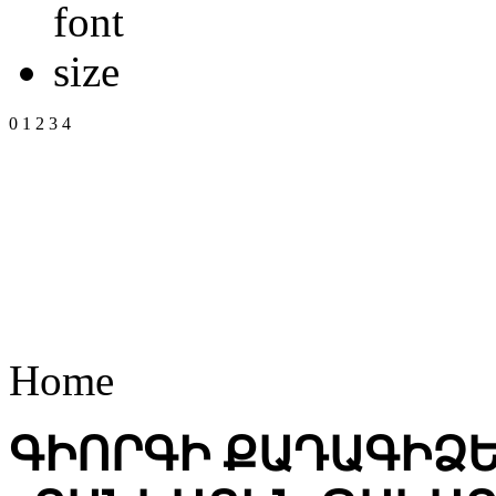
0
1
2
3
4
Home
ԳԻՈՐԳԻ ՔԱԴԱԳԻՁԵ