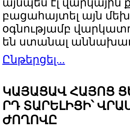
այնպես էլ վարկային
բացահայտել այն մեխ
օգնությամբ վարկատ
են ստանալ աննախադ
Ընթերցել...
ԿԱՅԱՑԱՎ ՀԱՅՈՑ Ց
ՐԴ ՏԱՐԵԼԻՑԻ՝ ՎՐ
ԺՈՂՈՎԸ