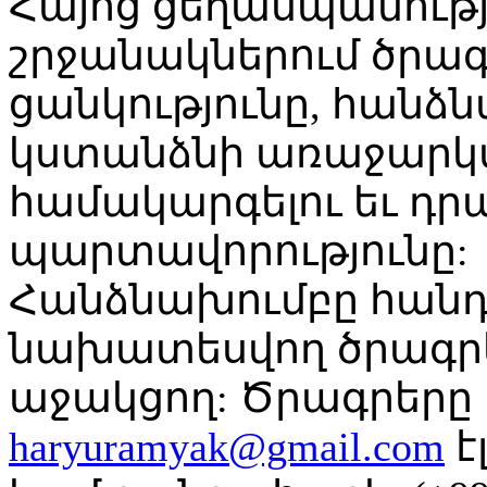
Հայոց ցեղասպանությ
շրջանակներում ծրագր
ցանկությունը, հանձ
կստանձնի առաջարկվ
համակարգելու եւ դր
պարտավորությունը:
Հանձնախումբը հանդե
նախատեսվող ծրագրե
աջակցող: Ծրագրերը 
haryuramyak@gmail.com
է