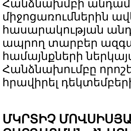
Հանձնախմբի անդամ
միջոցառումներին ավ
հասարակության անդ
ապրող տարբեր ազգա
համայնքների ներկայ
Հանձնախումբը որոշե
հրավիրել դեկտեմբեր
ՄԿՐՏԻՉ ՄՈՎՍԻՍՅԱ