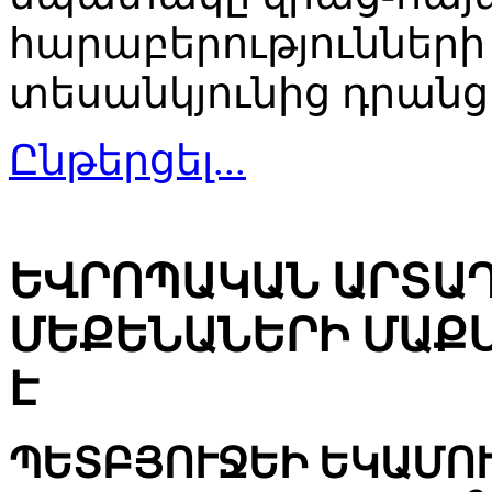
հարաբերությունների 
տեսանկյունից դրանց
Ընթերցել...
ԵՎՐՈՊԱԿԱՆ ԱՐՏԱ
ՄԵՔԵՆԱՆԵՐԻ ՄԱՔ
Է
ՊԵՏԲՅՈՒՋԵԻ ԵԿԱՄՈՒ