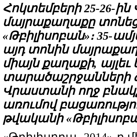
Հոկտեմբերի 25-26-ի
մայրաքաղաքը տոնե
«Թբիլիսոբան»։ 35-ամ
այդ տոնին մայրաքաղ
միայն քաղաքի, այլեւ 
տարածաշրջանների ձ
Վրաստանի ողջ բնակչ
առումով բացառությու
թվականի «Թբիլիսոբա
«Թբիլիսոբա- 2014»-ը 