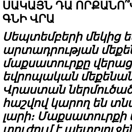
ՍԱԿԱՅՆ ԴԱ ՈՐՔԱՆՈ
ԳՆԻ ՎՐԱ
Սեպտեմբերի մեկից 
արտադրության մեքե
մաքսատուրքը վերաց
եվրոպական մեքենան
Վրաստան ներմուծած 
հաշվով կարող են տնտե
լարի։ Մաքսատուրքի
տուժում է պետբյուջե