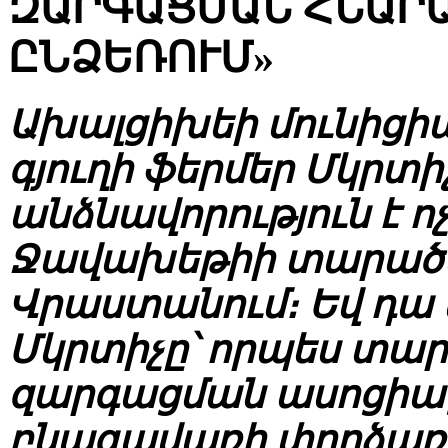
ԶԱՐԳԱՑՄԱՆ ՀՆԱՐԱ
ԸՆՁԵՌՈՒՄ»
Ախալցիխեի մունիցի
գյուղի ֆերմեր Մկրտ
անձնավորություն է ո
Ջավախեթիի տարածաշ
Վրաստանում։ Եվ դա
Մկրտիչը՝ որպես տա
զարգացման ասոցիաց
բնագավառի փորձառ