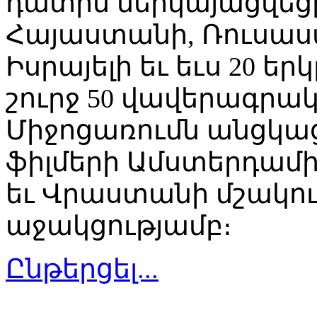
դատին ներկայացվեց
Հայաստանի, Ռուսաստ
Իսրայելի եւ եւս 20 ե
շուրջ 50 վավերագրակ
Միջոցառումն անցկա
ֆիլմերի Ամստերդամ
եւ Վրաստանի մշակո
աջակցությամբ։
Ընթերցել...