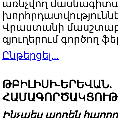
առնչվող մասնագիտ
խորհրդատվություննե
Վրաստանի մասշտաբո
գյուղերում գործող ֆ
Ընթերցել...
ԹԲԻԼԻՍԻ-ԵՐԵՎԱՆ.
ՀԱՄԱԳՈՐԾԱԿՑՈՒԹ
Ինչպես արդեն հաղորդ