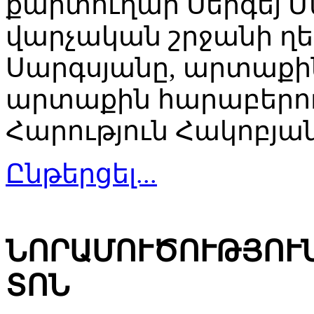
քարտուղար Սերգեյ 
վարչական շրջանի 
Սարգսյանը, արտաքի
արտաքին հարաբերու
Հարություն Հակոբյան
Ընթերցել...
ՆՈՐԱՄՈՒԾՈՒԹՅՈՒ
ՏՈՆ