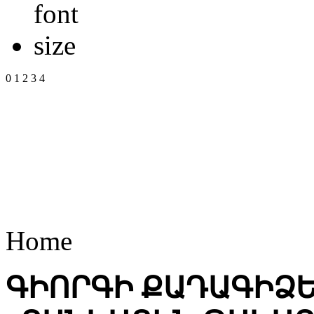
0
1
2
3
4
Home
ԳԻՈՐԳԻ ՔԱԴԱԳԻՁԵ