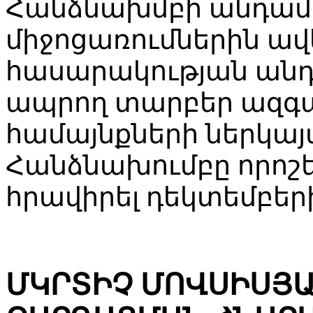
Հանձնախմբի անդամ
միջոցառումներին ավ
հասարակության անդ
ապրող տարբեր ազգա
համայնքների ներկայ
Հանձնախումբը որոշե
հրավիրել դեկտեմբեր
ՄԿՐՏԻՉ ՄՈՎՍԻՍՅԱ