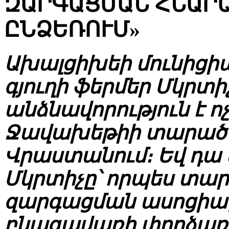
ԶԱՐԳԱՑՄԱՆ ՀՆԱՐԱ
ԸՆՁԵՌՈՒՄ»
Ախալցիխեի մունիցի
գյուղի ֆերմեր Մկրտ
անձնավորություն է ո
Ջավախեթիի տարածաշ
Վրաստանում։ Եվ դա
Մկրտիչը՝ որպես տա
զարգացման ասոցիաց
բնագավառի փորձառ