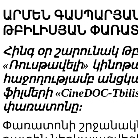
ԱՐՄԵՆ ԳԱՍՊԱՐՅԱ
ԹԲԻԼԻՍՅԱՆ ՓԱՌԱ
Հինգ օր շարունակ Թբ
«Ռուսթավելի» կինոթ
հաջողությամբ անցկ
ֆիլմերի «CineDOC-Tbil
փառատոնը։
Փառատոնի շրջանակ