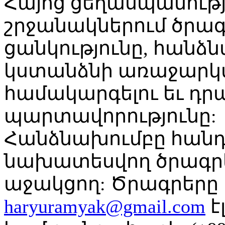
Հայոց ցեղասպանությ
շրջանակներում ծրագր
ցանկությունը, հանձ
կստանձնի առաջարկվ
համակարգելու եւ դր
պարտավորությունը:
Հանձնախումբը հանդե
նախատեսվող ծրագրե
աջակցող: Ծրագրերը 
haryuramyak@gmail.com
է