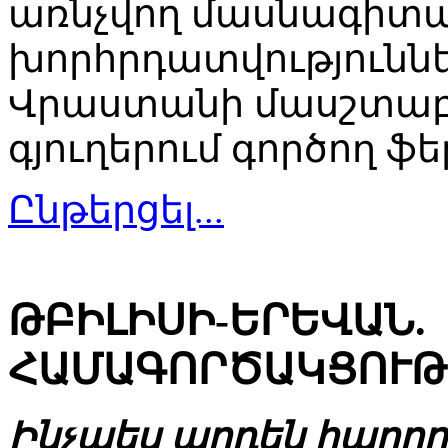
առնչվող մասնագիտ
խորհրդատվություննե
Վրաստանի մասշտաբո
գյուղերում գործող ֆ
Ընթերցել...
ԹԲԻԼԻՍԻ-ԵՐԵՎԱՆ.
ՀԱՄԱԳՈՐԾԱԿՑՈՒԹ
Ինչպես արդեն հաղորդ