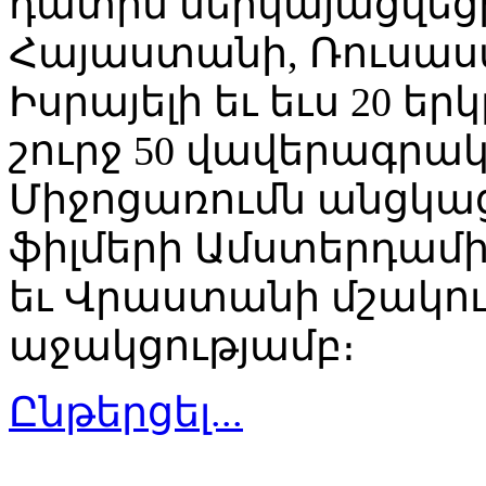
դատին ներկայացվեց
Հայաստանի, Ռուսաստ
Իսրայելի եւ եւս 20 ե
շուրջ 50 վավերագրակ
Միջոցառումն անցկա
ֆիլմերի Ամստերդամ
եւ Վրաստանի մշակո
աջակցությամբ։
Ընթերցել...