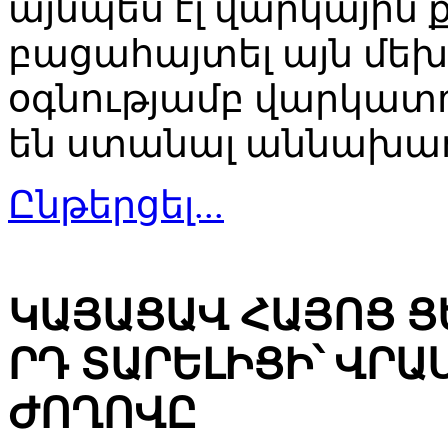
այնպես էլ վարկային
բացահայտել այն մեխ
օգնությամբ վարկատ
են ստանալ աննախադ
Ընթերցել...
ԿԱՅԱՑԱՎ ՀԱՅՈՑ Ց
ՐԴ ՏԱՐԵԼԻՑԻ՝ ՎՐ
ԺՈՂՈՎԸ