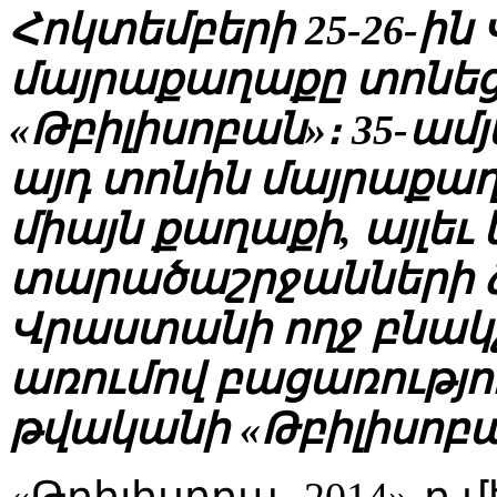
Հոկտեմբերի 25-26-ի
մայրաքաղաքը տոնե
«Թբիլիսոբան»։ 35-ամ
այդ տոնին մայրաքաղ
միայն քաղաքի, այլեւ 
տարածաշրջանների ձ
Վրաստանի ողջ բնակչ
առումով բացառությու
թվականի «Թբիլիսոբա
«Թբիլիսոբա- 2014»-ը 