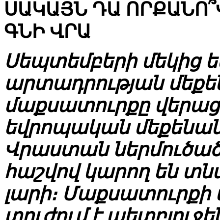
ՍԱԿԱՅՆ ԴԱ ՈՐՔԱՆՈ
ԳՆԻ ՎՐԱ
Սեպտեմբերի մեկից 
արտադրության մեքե
մաքսատուրքը վերաց
եվրոպական մեքենան
Վրաստան ներմուծած 
հաշվով կարող են տնտե
լարի։ Մաքսատուրքի
տուժում է պետբյուջե