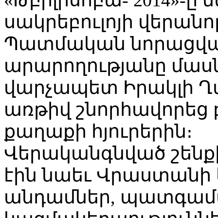
սակրեբուլոյի վերան
Պատմական նորացվա
արարողությանը մա
վարչապետ Իրակլի Ղ
առթիվ շնորհավորեց բ
քաղաքի հյուրերին։
Վերականգնված շենք
էին նաեւ Վրաստանի
անդամներ, պատգամա