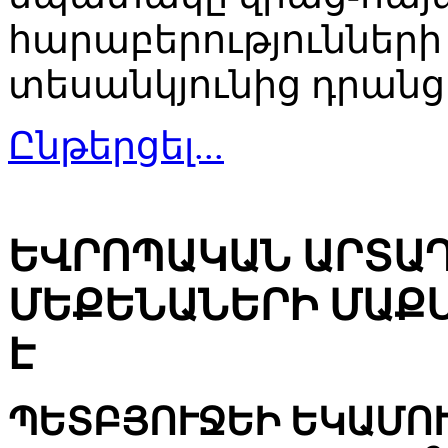
հարաբերությունների 
տեսանկյունից դրանց
Ընթերցել...
ԵՎՐՈՊԱԿԱՆ ԱՐՏԱ
ՄԵՔԵՆԱՆԵՐԻ ՄԱՔ
Է
ՊԵՏԲՅՈՒՋԵԻ ԵԿԱՄՈՒ