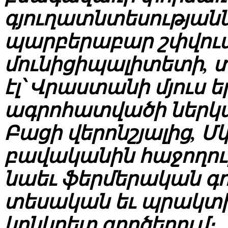
գյուղատնտեսությանն
պարբերաբար շփվում
մունիցիպալիտետի, 
էլ՝ Վրաստանի մյուս 
ագրոհատվածի ներկա
Բացի վերոնշյալից, Մ
բավականին հաջողու
նաեւ ֆերմերական գոր
տեսական եւ պրակտիկ
կոնկրետ գործերում։