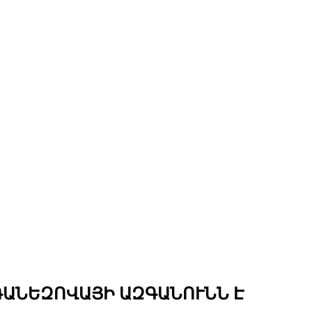
ԳԱՆԵԶՈՎԱՅԻ ԱԶԳԱՆՈՒՆՆ Է