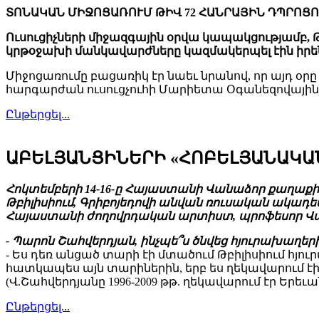
ՏՈՆԱԿԱՆ ՄԻՋՈՑԱՌՈՒՄ ԹԻՎ 72 ՀԱՆՐԱՅԻՆ ԴՊՐՈՑ
Ուսուցիչների միջազգային օրվա կապակցությամբ, Թ
կրթօջախի մանկավարժները կազմակերպել էին իրենց
Միջոցառումը բացառիկ էր նաեւ նրանով, որ այդ 
հարգարժան ուսուցչուհի Մարիետա Օգանեզովային, 
Ընթերցել...
ԱԲԵԼՅԱՆՑԻՆԵՐԻ «ՀՈԲԵԼՅԱՆԱԿԱ
Հոկտեմբերի 14-16-ը Հայաստանի Վանաձոր քաղա
Թբիլիսիում, Գրիբոյեդովի անվան ռուսական ակադե
Հայաստանի ժողովրդական արտիստ, պրոֆեսոր Վա
- Պարոն Շահվերդյան, ինչպե՞ս ծնվեց հյուրախաղե
- Ես դեռ անցած տարի էի մտածում Թբիլիսիում հյո
հատկապես այն տարիներին, երբ ես ղեկավարում է
(Վ.Շահվերդյանը 1996-2009 թթ. ղեկավարում էր Ե
Ընթերցել...