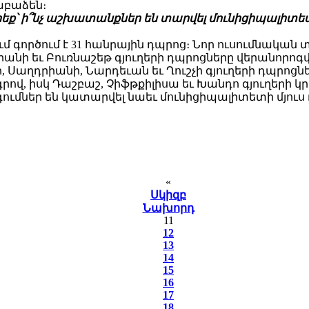
աբաձեն։
եք՝ ի՞նչ աշխատանքներ են տարվել մունիցիպալիտե
ւմ գործում է 31 հանրային դպրոց։ Նոր ուսումնական 
իանի եւ Բուռնաշեթ գյուղերի դպրոցները վերանորոգ
Սաղդրիանի, Նարդեւան եւ Ղուշչի գյուղերի դպրոցնե
վ, իսկ Դաշբաշ, Չիֆթքիլիսա եւ Խանդո գյուղերի կ
ւմներ են կատարվել նաեւ մունիցիպալիտետի մյուս 
«
Սկիզբ
Նախորդ
11
12
13
14
15
16
17
18