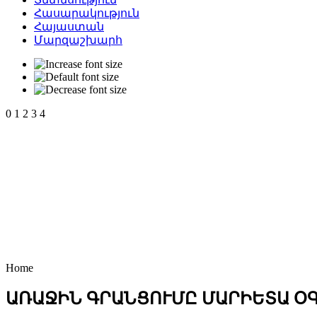
Հասարակություն
Հայաստան
Մարզաշխարհ
0
1
2
3
4
Home
ԱՌԱՋԻՆ ԳՐԱՆՑՈՒՄԸ ՄԱՐԻԵՏԱ Օ