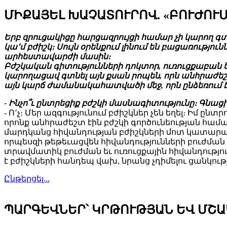
ՄԻՔԱՅԵԼ ԽԱՉԱՏՈՒՐՈՎ. «ԲՈՒԺՈՒՄ
Երբ զրուցակիցը հարցազրույցի համար չի կարող գ
կա՚մ բժիշկ։ Սույն օրենքում լինում են բացառությո
արհեստավարժի մասին։
Բժշկական գիտությունների դոկտոր, ուռուցքաբան
կարողացավ գտնել այն քսան րոպեն, որն անհրաժեշ
այն կարճ ժամանակահատվածի մեջ, որն ընձեռու
- Ինչո՞ւ ընտրեցիք բժշկի մասնագիտությունը։ Գնացի
- Ո՚չ։ Մեր ազգությունում բժիշկներ չեն եղել։ Իմ ըն
որոնք անհրաժեշտ էին բժշկի գործունեության համա
մարդկանց հիվանդության բժիշկների մոտ կատարած ա
որպեսզի թեթեւացվեն հիվանդությունների բուժման 
տրավմատիկ բուժման եւ ուռուցքային հիվանդությ
է բժիշկների հանդեպ վախ, նրանց չդիմելու ցանկո
Ընթերցել...
ՊԱՐԳԵՎՆԵՐ՝ ԿՐԹՈՒԹՅԱՆ ԵՎ ՄՇ