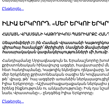
Նախարարության խրախուսմանը արժանացածների շա
Ընթերցել...
ԻԼԻԱ ԵՐԿՐՈՐԴ. «ՄԵՐ ԵՐԿՈՒ ԵՐ
ՀԱՄԱՅՆ ՎՐԱՍՏԱՆԻ ԿԱԹՈՂԻԿՈՍ-ՊԱՏՐԻԱՐՔԸ ՀԱՆԴ
Սեպտեմբերի 25-ին Համայն Վրաստանի Կաթողիկոս
վիրահայ համայնքի՝ Թբիլիսիի, Սամցխե-Ջավախեթի
հասարակական կազմակերպությունների մի խումբ ն
Հանդիպմանը Սրբազնագույն եւ Երանաշնորհը խոսեց 
քրիստոնեական հինավուրց ազգեր, հավատարիմ մն
հետ հանդիպմանը, Կաթոլիկ եկեղեցու ղեկավարը, ն
մեր երկրները քրիստոնեական օազիս են Կովկասում
թե՚ վրաց, թե՚ հայ ազգերի առանձին ներկայացուցի
Իլիա Երկրորդը։ «Աշխարհաքաղաքական ներկայիս
իրենց ինքնությունն ու անկախությունը։ Իսկ դա նշ
նաեւ Վրաստանը»,- ընդգծեց Իլիա Երկրորդը։
Ընթերցել...