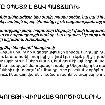
Ը ՉՊԵՏՔ Է ՑԱՎ ՊԱՏՃԱՌԻ»
տնել անհրաժեշտ կես ժամը, որպես օրենք, նա կա՚մ 
ւններ, սակայն այսօր կխոսենք ոչ թե բացառության, այ
 եւ ուղղակի բարի հոգու տեր Միքայել Իվանի Խաչ
տ էր հարցազրույցի համար։ Նա սպասում էր լուրջ 
մ էր աշխատաժամանակը։
ք Ձեր ծնողների՞ հետքերով։
տրության վրա ոչ ոք ազդեցություն չի գործել։ Ուղղակի
ր, եւ պատանի տարիքից թվում էր, որ եթե բժիշկ դառ
յցելությունների մասին, հանգում էի այն եզրակացո
հետ կապված մարդկանց հոգսերը։ Սկզբունքորեն դա ի
ունների ախտորոշման մեթոդը։ Երբ բուժման գործըն
ւթյուն, հենց այդ վախն է հաճախ դառնում տարբեր 
ԱԿՈՒՅԹԻ ՎԻՐԱՀԱՅ ԳՈՐԾԻՉՆԵՐԻՆ