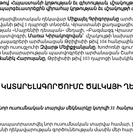
, Հայաստանի կրթության եւ գիտության, մշակույթի
արգեւատրեցին վիրահայ կրթության եւ մշակույթի մ
 գեղարվեստական ղեկավար
Միքայել Գրիգորյանը
արժա
 ավանի թիվ 1 դպրոցի տնօրեն, Վրաստանի քաղաքաց
թյան «Մայրենիի դեսպան» մեդալի, «Բազմազգ Վր
պատվոգրի,
Մառա Կիրակոզովան՝
մշակույթի նախար
ակալագրերի արժանացան Թբիլիսիի թիվ 104 հանրայ
ոցի ուսուցչուհի
Զվարթ Մելիքջանյանը
, Խոժոռնի գյո
յան նախարարության պատվոգրերի արժանացան Շահո
Վանիկ Հարոսյանը
, Թբիլիսիի թիվ 103 դպրոցի նախկ
Ի ԿԱՏԱՐԵԼԱԳՈՐԾՈՒՄԸ ԾԱԼԿԱՅԻ 
որ ուսումնական տարվա մեկնարկը կտրվի 31 հանրային
ախապատրաստվել նոր ուսումնական տարվա համար, 
ջանի ղեկավարության գործունեության մասին մեր հ