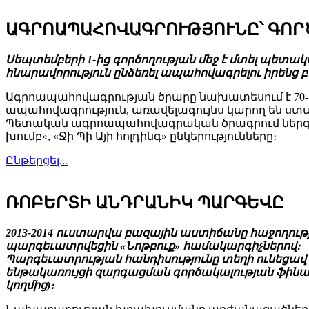
ԱԳՐՈԱՊԱՀՈՎԱԳՐՈՒԹՅՈՒՆԸ՝ ԳՈՐ
Սեպտեմբերի 1-ից գործողության մեջ է մտել պետա
հնարավորություն ընձեռել ապահովագրելու իրենց բ
Ագրոապահովագրության ծրարը նախատեսում է 70-ի
ապահովագրություն, առավելագույնս կարող են ստա
Պետական ագրոապահովագրական ծրագրում ներգրավ
խումբ», «Ջի Պի Այի հոլդինգ» ընկերությունները։
Ընթերցել...
ՌՈԲԵՐՏԻ ԱՆԴՐԱՆԻԿ ՊԱՐԳԵՎԸ
2013-2014 ուստարվա բազային աստիճանը հաջողու
պարգեւատրվեցին «Նոթբուք» համակարգիչներով։
Պարգեւատրության հանդիսությունը տեղի ունեցավ 
ենթակառույցի զարգացման գործակալության ֆինա
կողմից)։