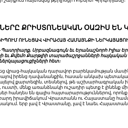
րքում հայտնվեց թբիլիսցի Ռոբերտ Գրիգորյանը։
ԿՐՆԵՐԸ ՔՐԻՍՏՈՆԵԱԿԱՆ ՕԱԶԻՍ ԵՆ 
ԻՊՈՒՄ ՈՒՆԵՑԱՎ ՎԻՐԱՀԱՅ ՀԱՄԱՅՆՔԻ ՆԵՐԿԱՅԱՑՈՒ
-Պատրիարք, Սրբազնագույն եւ Երանաշնորհ Իլիա 
ի եւ Քվեմո Քարթլիի տարածաշրջանների հայկական 
երկայացուցիչների հետ։
վրաց-հայկական դարավոր բարեկամության մասին՝ ընդ
ալով իրենց դավանանքին, հասան անկախ պետականու
այելով քարտեզին, տեսնելով, թե աշխարհագրական ի
, ուստի, մենք առանձնակի ուշադիր պետք է լինենք 
չներ հանդես են գալիս հայտարարություններով, որոն
 բարդ իրավիճակում Վրաստանն ու Հայաստանը համ
անակում. երբ լավ է Վրաստանը, լավ է նաեւ Հայաստ