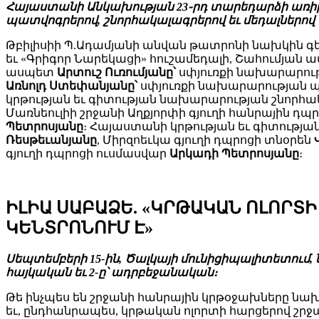
Հայաստանի Անկախության 23֊րդ տարեդարձի առիթով
պատվոգրերով, շնորհակալագրերով եւ մեդալներով պ
Թբիլիսիի Պ.Ադամյանի անվան թատրոնի նախկին
եւ «Գրիգոր Նարեկացի» հուշամեդալի, Շահումյան
ասպետ
Արտուշ Ուռումյանը՝
սփյուռքի նախարարու
Առնոլդ Ստեփանյանը՝
սփյուռքի նախարարության 
կրթության եւ գիտության նախարարության շնորհ
Մառնեուլիի շրջանի Աղքյորփի գյուղի հանրային դպր
Պետրոսյանը
։ Հայաստանի կրթության եւ գիտութ
Ռեսթեւանյանը
, Միրզոեւկա գյուղի դպրոցի տնօրեն
գյուղի դպրոցի ուսմասվար
Արկադի Պետրոսյանը
։
ԻԼԻԱ ՍԱԲԱՁԵ. «ԿՐԹԱԿԱՆ ՈԼՈՐՏ
ԿԵՆՏՐՈՆՈՒՄ Է»
Սեպտեմբերի 15-ին, Ծալկայի մունիցիպալիտետում, ն
հայկական եւ 2-ը՝ ադրբեջանական։
Թե ինչպես են շրջանի հանրային կրթօջախները ն
եւ, ընդհանրապես, կրթական ոլորտի հարցերով շր