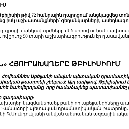
ՈՒՄ
բիլիսիի թիվ 72 հանրային դպրոցում անցկացվեց տո
 իսկ աշխատանքների՝ գեղանկարների, ասեղնագործու
օրը դպրոցի մանկավարժները մեծ սիրով ու նաեւ ա
ով շուրջ 50 տարի աշխարհագրություն էր դասավանդ
Ն» ՀՅՈՒՐԱԽԱՂԵՐԸ ԹԲԻԼԻՍԻՈՒՄ
քի Հովհաննես Աբելյանի անվան պետական դրամատի
միական թատրոնի շենքում: Այդ առիթով, Թբիլիսիու
հե Շահվերդյանը, որը համաձայնեց պատասխանել թ
րի գաղափարը:
ւրախաղեր կազմակերպել, քանի որ աբելյանցիները պա
ի Վանաձորի պետական դրամատիկական թատրոնը: Մենք
րեւանի Գ.Սունդուկյանի անվան պետական ազգային ա