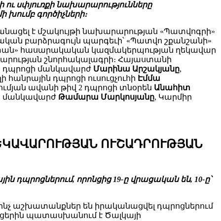
 ու սփյուռքի նախարարությունները
ի խումբ գործիչների։
նացել է մշակույթի նախարարության «Պատվոգրի»
իական բարձրագույն պարգեւի՝ «Պատվո շքանշանի»
աստան» հասարակական կազմակերպության ղեկավար
արության շնորհակալագրի։ Հայաստանի
ին դպրոցի մանկավարժ
Մարինա Արշակյանը
,
ւղի հանրային դպրոցի ուսուցչուհի
Էմմա
ւմյան ավանի թիվ 2 դպրոցի տնօրեն
Անահիտ
ին մանկավարժ
Թամարա Մարկոսյանը
, Կարմիր
ՂԵԿԱՎԱՐՈՒԹՅԱՆ ՈՒՇԱԴՐՈՒԹՅԱՆ
 դպրոցներում, որոնցից 19-ը վրացական են, 10-ը՝
ինչ աշխատանքներ են իրականացվել դպրոցներում
արցերին պատասխանում է Ծալկայի