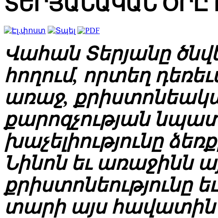
ՏԵՐՅԱՆԱԿԱՆ ՕՐԸ 
Վահան Տերյանը ծնվել
հողում, որտեղ դեռե
առաջ, քրիստոնեակ
քարոզչության նպատ
խաչելիությունը ձեռք
Նինոն եւ առաջինն 
քրիստոնեությունը եւ
տարի այս հավատին