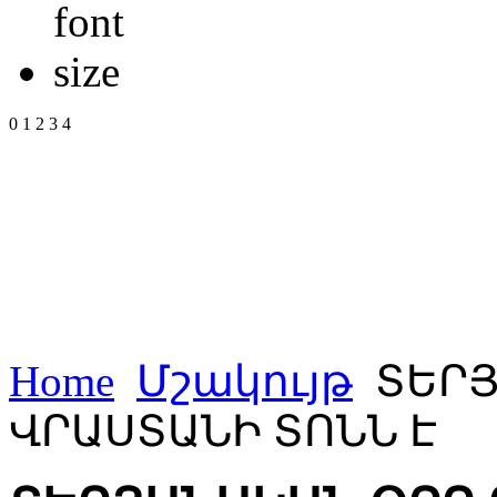
0
1
2
3
4
Home
Մշակույթ
ՏԵՐՅ
ՎՐԱՍՏԱՆԻ ՏՈՆՆ Է