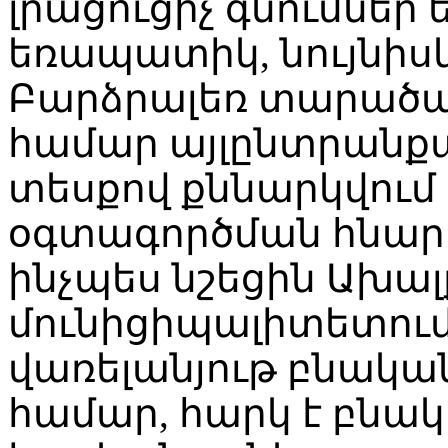
լրացուցիչ գնումներ
եռապատիկ, նույնի
Բարձրալեռ տարածա
համար այլընտրանքա
տեսքով քննարկվում
օգտագործման հնարա
ինչպես նշեցին Ախա
մունիցիպալիտետում
վառելանյութ բնակա
համար, հարկ է բնա