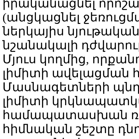
իրականացնել որոշ
(անցկացնել ջեռուցմ
ներկայիս նյութակա
նշանակալի դժվարութ
Մյուս կողմից, որքա
լիմիտի ավելացման 
Մասնագետների պնդ
լիմիտի կրկնապատկ
համապատասխան ռես
հիմնական շեշտը դնո