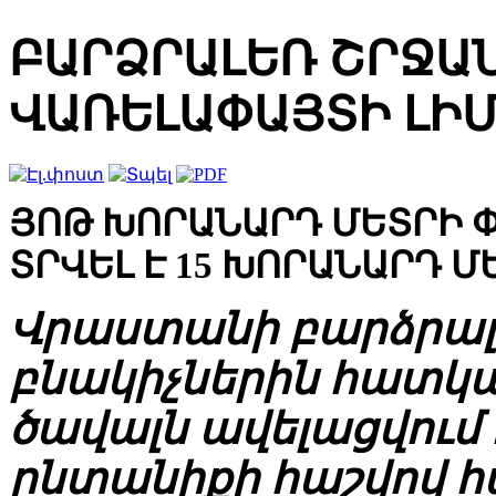
ԲԱՐՁՐԱԼԵՌ ՇՐՋԱ
ՎԱՌԵԼԱՓԱՅՏԻ ԼԻՄ
ՅՈԹ ԽՈՐԱՆԱՐԴ ՄԵՏՐԻ 
ՏՐՎԵԼ Է 15 ԽՈՐԱՆԱՐԴ Մ
Վրաստանի բարձրալ
բնակիչներին հատկ
ծավալն ավելացվում է
ընտանիքի հաշվով հ