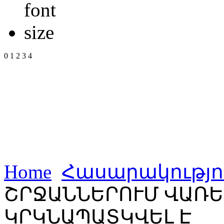
0
1
2
3
4
Home
Հասարակությո
ՇՐՋԱՆՆԵՐՈՒՄ ՎԱՌԵ
ԿՐԿՆԱՊԱՏԿՎԵԼ Է