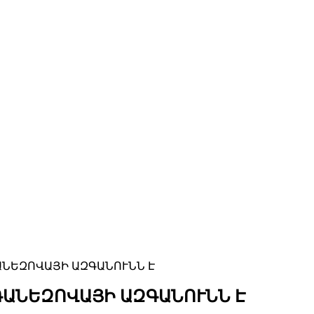
ԱՆԵԶՈՎԱՅԻ ԱԶԳԱՆՈՒՆՆ Է
ԳԱՆԵԶՈՎԱՅԻ ԱԶԳԱՆՈՒՆՆ Է