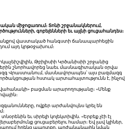
նական միջոցառում։ Տոնի շրջանակներում,
թյունների, գոբելենների եւ այլնի ցուցահանդես։
փսոսանքով վաստակած հանգստի ճանապարհեցին
ում այդ կրթօջախում։
աչեիշվիլին, Թբիլիսիի Կրծանիսիի շրջանից
երին շնորհավորեց նաեւ մասնագիտական օրվա
մազգ Վրաստանում, մասնավորապես՝ այս բազմազգ
րծակցության հստակ արտահայտությունն է, ինչով
 վահանակի» բացման արարողությանը։ «Մենք
վային։
անունները, ովքեր արժանվույնս կրել են
մ։
ենին եւ սիրելի կոլեկտիվին. «Երբեք չէի էլ
րաբերմունք ցուցաբերելու համար։ Եվ լավ կլիներ,
ատարում իրենց պարտքը, արժանանային նման