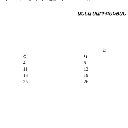
ԱՆՆԱ ՍԱՐԻԲԵԿՅԱՆ
>
Շ
Կ
4
5
11
12
18
19
25
26