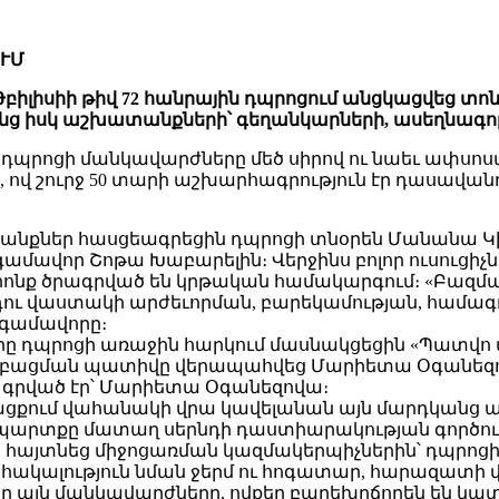
ՈՒՄ
բիլիսիի թիվ 72 հանրային դպրոցում անցկացվեց տո
 իսկ աշխատանքների՝ գեղանկարների, ասեղնագործու
օրը դպրոցի մանկավարժները մեծ սիրով ու նաեւ ա
ով շուրջ 50 տարի աշխարհագրություն էր դասավանդ
թանքներ հասցեագրեցին դպրոցի տնօրեն Մանանա Կիկ
վոր Շոթա Խաբարելին։ Վերջինս բոլոր ուսուցիչն
 որոնք ծրագրված են կրթական համակարգում։ «Բազ
ու վաստակի արժեւորման, բարեկամության, համագո
տգամավորը։
րը դպրոցի առաջին հարկում մասնակցեցին «Պատվո
ի բացման պատիվը վերապահվեց Մարիետա Օգանեզո
վ գրված էր՝ Մարիետա Օգանեզովա։
ցքում վահանակի վրա կավելանան այն մարդկանց ազգ
 պարտքը մատաղ սերնդի դաստիարակության գործու
այտնեց միջոցառման կազմակերպիչներին՝ դպրոցի տնօր
հակալություն նման ջերմ ու հոգատար, հարազատի վե
լոր այն մանկավարժները, ովքեր բարեխղճորեն են կ