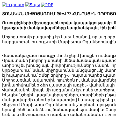
ՏՈՆԱԿԱՆ ՄԻՋՈՑԱՌՈՒՄ ԹԻՎ 72 ՀԱՆՐԱՅԻՆ ԴՊՐՈՑ
Ուսուցիչների միջազգային օրվա կապակցությամբ, Թ
կրթօջախի մանկավարժները կազմակերպել էին իրենց
Միջոցառումը բացառիկ էր նաեւ նրանով, որ այդ 
հարգարժան ուսուցչուհի Մարիետա Օգանեզովային, 
Վաստակաշատ ուսուցչուհուն ջերմ խոսքեր ու մաղ
Վրաստանի խորհրդարանի մեծամասնական պատգամա
առիթով եւ խոսեց այն փոփոխությունների մասին,
կրթօջախում, նման միջոցառման անցկացումը մարդ
էլ հպարտանում է մեր երկիրը»,- հայտարարեց պա
Միջոցառման ավարտին հյուրերն ու մանկավարժնե
խոնարհվում ենք ձեր վաստակի առջեւ» վահանակ
Վահանակին միայն մի ազգանուն էր. ոսկե տառերո
Ինչպես նշեցին կազմակերպիչները, տարիների ընթա
մանկավարժի անունը եւ պատվով կատարել իրենց
Վերջում Մարիետա Օգանեզովան շնորհակալություն հ
երազի ինձ նման ձեւով ճանապարհելու մասին։ Շնոր
եթե այս միջոցառումը դառնար ավանդական, ու բո