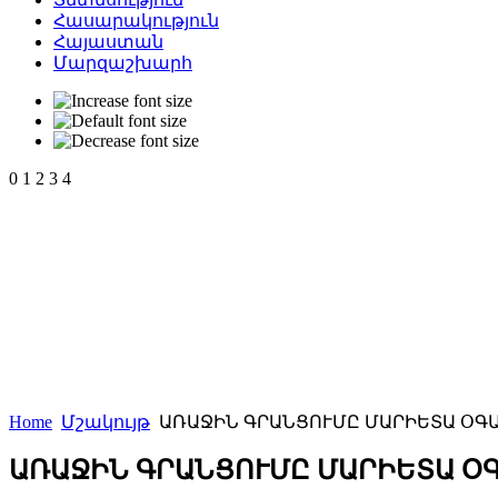
Հասարակություն
Հայաստան
Մարզաշխարհ
0
1
2
3
4
Home
Մշակույթ
ԱՌԱՋԻՆ ԳՐԱՆՑՈՒՄԸ ՄԱՐԻԵՏԱ ՕԳ
ԱՌԱՋԻՆ ԳՐԱՆՑՈՒՄԸ ՄԱՐԻԵՏԱ Օ