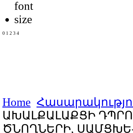
0
1
2
3
4
Home
Հասարակությո
ԱԽԱԼՔԱԼԱՔՑԻ ԴՊՐՈ
ԾՆՈՂՆԵՐԻ, ՍԱՄՑԽԵ