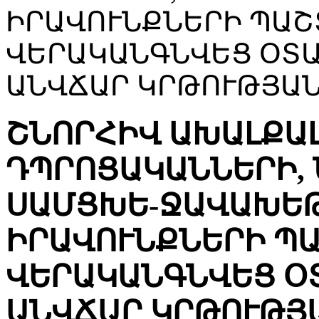
ԻՐԱՎՈՒՆՔՆԵՐԻ ՊԱՇՏ
ՎԵՐԱԿԱՆԳՆՎԵՑ ՕՏ
ԱՆՎՃԱՐ ԿՐԹՈՒԹՅԱՆ
ՇՆՈՐՀԻՎ ԱԽԱԼՔԱ
ԴՊՐՈՑԱԿԱՆՆԵՐԻ, 
ՍԱՄՑԽԵ-ՋԱՎԱԽԵԹ
ԻՐԱՎՈՒՆՔՆԵՐԻ ՊԱՇ
ՎԵՐԱԿԱՆԳՆՎԵՑ Օ
ԱՆՎՃԱՐ ԿՐԹՈՒԹՅ