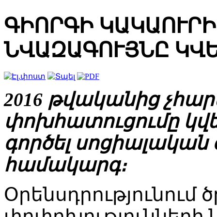
ԳԻՈՐԳԻ ԿԱԿԱՈՒՐԻ
ՆՎԱԶԱԳՈՒՅՆԸ ԿՎ
2016 թվականից չհա
փոխհատուցումը կվե
գործել սոցիալական
համակարգ։
Օրենսդրությունում 
փոփոխությունների 