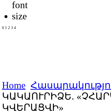
0
1
2
3
4
Home
Հասարակությո
ԿԱԿԱՈՒՐԻՁԵ. «ՉՀԱ
ԿՎԵՐԱՑՎԻ»