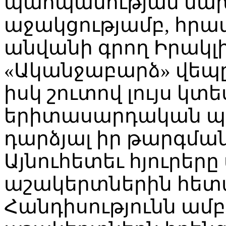
պահպանության նա
աջակցությամբ, հրա
անվանի գրող Իրակլ
«Ականջաբարձ» վեպը
իսկ շուտով լույս կտ
երիտասարդական պո
դարձյալ իր թարգման
Այնուհետեւ հյուրե
աշակերտներին հետա
Հանդիսությունն ամ