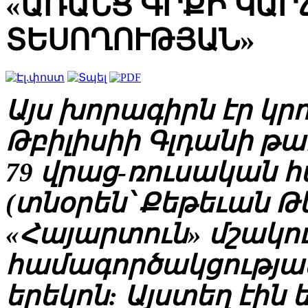
«ԱՌԱՆՑ ԳՐՔԻ ԿԱՐՃ
ՏԵՍՈՂՈՒԹՅԱՆ»
Այս խորագիրն էր կրո
Թբիլիսիի Գլդանի թ
79 վրաց-ռուսական 
(տնօրեն՝ Քեթեւան Թե
«Հայարտուն» մշակո
համագործակցությա
երեկոն: Այստեղ էին 