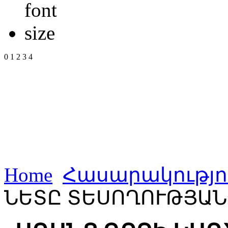
0
1
2
3
4
Home
Հասարակությո
ՆԵՏԸ ՏԵՍՈՂՈՒԹՅԱՆ