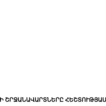
Ի ՇՐՋԱՆԱՎԱՐՏՆԵՐԸ ՀԵՇՏՈՒԹՅԱՄԲ