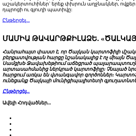
աշակերտուհիներ` երեք փխրուն աղջնակներ, ովքեր
դպրոցի ու գյուղի պատիվը:
Ընթերցել...
ՄԱՄԻԱ ԹԱՎԱՐԹՔԻԼԱՁԵ. «ԾԱԼԿԱՅ
Հանրահայտ փաստ է, որ Ծալկան կարտոֆիլի մշակաբ
բերքատվության հարցը նշանակալից է ոչ միայն Ծ
Սամցխե-Ջավախեթիում աճեցրած պալարապտուղների հ
արտասահմանից ներկրած կարտոֆիլը։ Չնայած նրա
հարցում առկա են վտանգավոր գործոններ։ Կարտո
ունեցանք Ծալկայի մունիցիպալիտետի գյուղատ
Ընթերցել...
Ավելի Հոդվածներ...