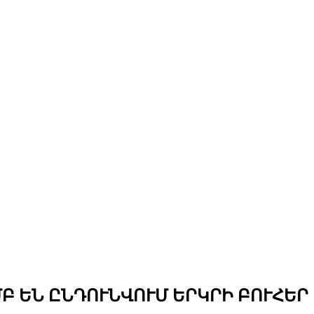
 ԵՆ ԸՆԴՈՒՆՎՈՒՄ ԵՐԿՐԻ ԲՈՒՀԵՐ