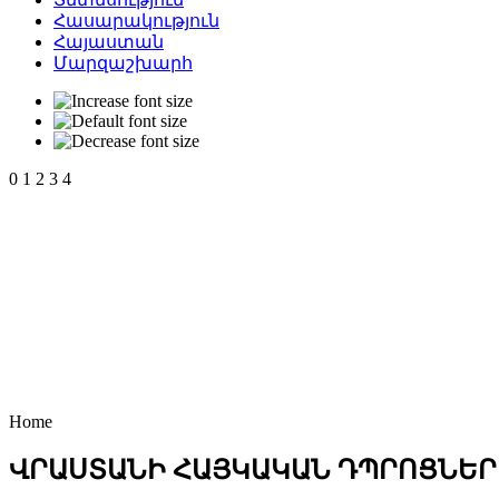
Հասարակություն
Հայաստան
Մարզաշխարհ
0
1
2
3
4
Home
ՎՐԱՍՏԱՆԻ ՀԱՅԿԱԿԱՆ ԴՊՐՈՑՆԵՐ