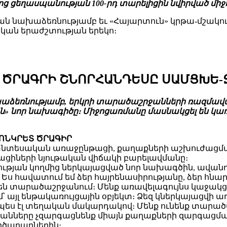
ց ցեղասպանության 100-րդ տարելիցին նվիրված միջ
ան նախաձեռնությամբ եւ «Հայարտուն» կրթա-մշակու
ան երաժշտության երեկո։
 ԾՐԱԳՐԻ ՇՆՈՐՀԱՆԴԵՍԸ ՍԱՄՑԽԵ
խաձեռնությամբ, երկրի տարածաշրջանների ռազմ
ն» նոր նախագիծը։ Միջոցառմանը մասնակցել են կա
ՈՆԿՐԵՏ ԾՐԱԳԻՐ
նտեսական առաջընթացի, քաղաքների աշխուժացման
ցիների նյութական վիճակի բարելավմանը։
րության կողմից ներկայացված նոր նախագծին, ավան
Ես հավատում եմ ձեր հայրենասիրությանը, ձեր հնար
ն տարածաշրջանում։ Մենք առավելագույնս կաջակցեն
մ՝ այլ ենթակառույցային օբյեկտ։ Ձեզ կներկայացվի 
ես էլ տեղական մակարդակով։ Մենք ունենք տարածա
անները չզարգացնենք միայն քաղաքների զարգացմամ
րծարարներին։