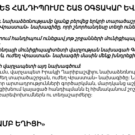
ԵՏ ՀԱՆԴԻՊՈՒՄԸ ՇԱՏ ՕԳՏԱԿԱՐ ԵՎ
իլու նախաձեռնությամբ կյանք բերվեց երկրի տարա
 Վրաստան» նախագիծը, որի շնորհանդեսը տեղի ո
ւմ հանդիպում ունեցավ յոթ շրջանների մունիցիպա
:
ինդայի մունիցիպալիտետի վարչության նախագահ Գ
ան, ուժեղ Վրաստան» նախագծի մասին մենք խնդրեցի
նի վարչապետի այդ նախագծում:
այումս, վարչապետ Իրակլի Ղարիբաշվիլու նախաձեռնո
եղ տարածաշրջան, ուժեղ Վրաստան» նախագիծը: Ն
 արտադրությունների գործարկման, մարդկանց աշ
ցիխեում կայացած հանդիպմանն էլ հիմնականում շոշ
բարեփոխումներն ու տեղաշարժերը:
ԱՄԲ ԵՂԻՑԻ»