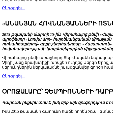
Ընթերցել...
«ԱՆԱՆՅԱՆ-ՀՈՎՆԱՆՅԱՆՆԵՐԻ ՈՏՆ
2015 թվականի մարտի 15-ին, Վիրահայոց թեմի «Հայ
պրոֆեսոր «Լոռվա ձոր» հայրենակցական միության
ոտնահետքերով» գրքի շնորհանդեսը: «Հայարտուն
հովանավորությամբ կազմակերպված միջոցառմանը նե
Վիրահայոց թեմի առաջնորդ Տեր Վազգեն եպիսկոպո
Չիդիլյանը երախտիքի խոսքեր ուղղեց Սերգո Երիցյ
սերունդներին ներկայացնելու ազգանվեր գործի հա
Ընթերցել...
ՕՐՈՋԱԼԱՐԸ՝ ՉԵՄՊԻՈՆՆԵՐԻ ԴԱՐ
Գարունն ինքնին տոն է, իսկ երբ այն զուգորդվում է 
Իսկ 2015 թվականի գարունը հաճելիորեն շռայլ գտ