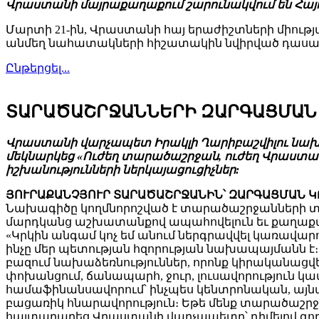
Վրաստանի մայրաքաղաքում շարունակվում են Հայո
Մարտի 21-ին, Վրաստանի հայ երաժիշտների միությ
անմեղ նահատակների հիշատակին նվիրված դասակ
Ընթերցել...
ՏԱՐԱԾԱՇՐՋԱՆՆԵՐԻ ԶԱՐԳԱՑՄԱՆ
Վրաստանի վարչապետ Իրակլի Ղարիբաշվիլու նա
մեկնարկեց «Ուժեղ տարածաշրջան, ուժեղ Վրաստա
իշխանությունների ներկայացուցիչներ:
ՅՈՒՐԱՔԱՆՉՅՈՒՐ ՏԱՐԱԾԱՇՐՋԱՆԻՆ՝ ԶԱՐԳԱՑՄԱՆ Կ
Նախագիծը կողմնորոշված է տարածաշրջանների տ
մարդկանց աշխատանքով ապահովելուն եւ քաղաքա
«Կրկին անգամ կոչ եմ անում ներգրավվել կառավա
ինչը մեր պետության հզորության նախապայմանն է։ 
բազում նախաձեռնություններ, որոնք կիրականացվե
փոխանցում, ճանապարհ, ջուր, լուսավորություն կա
համաֆինանսավորում՝ ինչպես կենտրոնական, այնպ
բացառիկ հնարավորություն։ Եթե մենք տարածաշրջ
հայտարարեց Վրաստանի վարչապետը՝ դիմելով գո