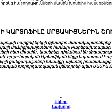
 իրենց հաջողությունների մասին խոսելիս հայացքն
Ի ԿԱՐՏՈՖԻԼԸ ՄՐՑԱԿԻՑՆԵՐԻՆ ՇՈՒ
ույսի հարցով երկրի գլխավոր մատակարարներից մեկ
ալկայի մունիցիպալիտետի համար։ Բարեբախտաբար, 
ետ միասին , կասեինք, դիմանում են մրցակցության
ն, որ շուկայական էկոնոմիկան ինքը նպաստում է 
ֆիլի ցանքադաշտերի խնամքի, այնտեղ իրականացվ
նտեսական խորհրդատվական կենտրոնի պետ ՄԱՄԻԱ 
«
Սկիզբ
Նախորդ
1