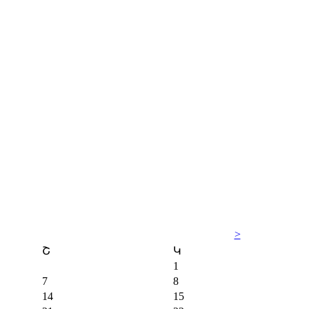
>
Շ
Կ
1
7
8
14
15