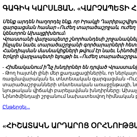
ԳԱԳԻԿ ԿԱՐՍԼՅԱՆ. «ՎԱՐՉԱՊԵՏԻ Հ
Մենք արդեն հաղորդել ենք, որ Իրակլի Ղարիբաշվ
զարգացման համար «Ուժեղ տարածաշրջան, ուժեղ
կենտրոն Ախալցիխեում։
Վրաստանի վարչապետը շնորհանդեսի շրջանակներո
ինչպես նաեւ տարածաշրջանի գործարարների հետ
Հանդիպման մասնակիցների թվում էր նաեւ Նինոծմ
Երկրի վարչապետի ելույթի եւ «Ուժեղ տարածաշրջ
- Հիմնականում ի՞նչ խնդիրներ են դրված Վրաստա
- Թող հայտնի լինի մեր քաղաքացիներին, որ ներկ
ռազմավարական եւ տնտեսական զարգացման «Ուժ
տարածաշրջանների տնտեսական առաջընթացի, նոր
նյութական վիճակի բարելավման խնդիրները: Ախալ
Նինոծմինդայի շրջանում նախատեսվող հիմնական 
Ընթերցել...
«ՀԻՇԱՏԱԿՆ ԱՐԴԱՐՈՑ ՕՐՀՆՈՒԹՅ