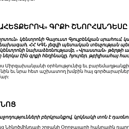
ԱՀԵՏՔԵՐՈՎ» ԳՐՔԻ ՇՆՈՐՀԱՆԴԵՍԸ
արտուն» կենտրոնի Գալուստ Գյուլբենկյան սրահում,
 նախագահ, ՀՀ ԿԳՆ լեզվի պետական տեսչության պե
» կենտրոնի նախաձեռնությամբ, «Վրաստան» թերթի 
րկա էին գրքի հեղինակը, հյուրեր, թբիլիսահայ հա
ս Միրզախանյանի օրհնությունից եւ բարեմաղթանքից
անին եւ նրա հետ աշխատող խմբին հայ գործարարներ
մար:
ԲՆՈՑ
հաջողությունների բերկրանքով, կրկնակի տոն է դառնո
նվեց Նինոծմինդայի շրջանի Օրոջալարի հանրային դպ