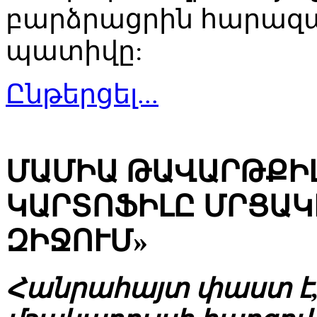
բարձրացրին հարազատ
պատիվը:
Ընթերցել...
ՄԱՄԻԱ ԹԱՎԱՐԹՔԻԼ
ԿԱՐՏՈՖԻԼԸ ՄՐՑԱԿ
ԶԻՋՈՒՄ»
Հանրահայտ փաստ է,