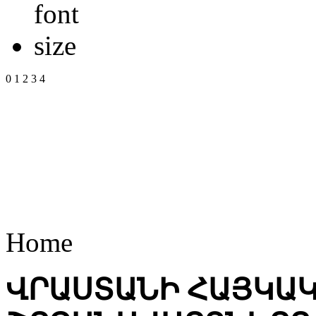
0
1
2
3
4
Home
ՎՐԱՍՏԱՆԻ ՀԱՅԿԱ