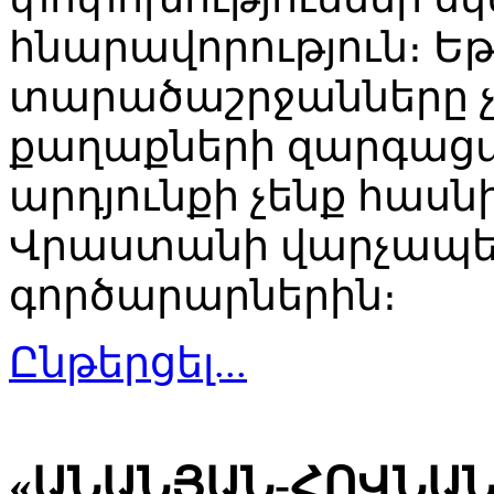
հնարավորություն։ Եթ
տարածաշրջանները չ
քաղաքների զարգաց
արդյունքի չենք հասն
Վրաստանի վարչապետ
գործարարներին։
Ընթերցել...
«ԱՆԱՆՅԱՆ-ՀՈՎՆԱ