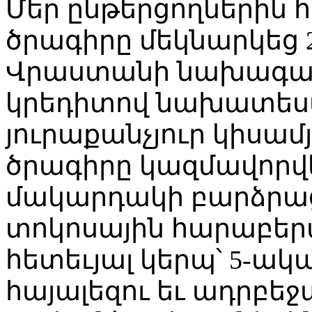
Մեր ընթերցողներին հի
ծրագիրը մեկնարկեց 
Վրաստանի նախագահի
կրեդիտով նախատեսվ
յուրաքանչյուր կիսա
ծրագիրը կազմավորվել
մակարդակի բարձրաց
տոկոսային հարաբերա
հետեւյալ կերպ՝ 5-ակ
հայալեզու եւ ադրբեջ