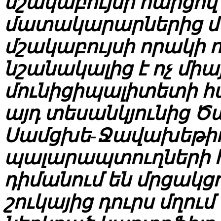
մշակաբույսի հարցով
մատակարարներից մեկ
մշակաբույսի որակի 
նշանակալից է ոչ միա
մունիցիպալիտետի 
այդ տեսանկյունից Ծ
Սամցխե-Ջավախեթիո
պալարապտուղների հե
դիմանում են մրցակցո
շուկայից դուրս մղո