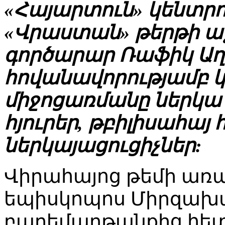
«Հայարտուն» կենտր
«Վրաստան» թերթի աջ
գործարար Ռաֆիկ Ա
հովանավորությամբ
միջոցառմանը ներկա 
հյուրեր, թբիլիսահա
ներկայացուցիչներ:
Վիրահայոց թեմի առա
եպիսկոպոս Միրզախան
բարեմաղթանքից հետ