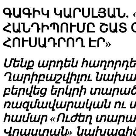
ԳԱԳԻԿ ԿԱՐՍԼՅԱՆ.
ՀԱՆԴԻՊՈՒՄԸ ՇԱՏ 
ՀՈՒՍԱԴՐՈՂ ԷՐ»
Մենք արդեն հաղորդել
Ղարիբաշվիլու նախաձ
բերվեց երկրի տարա
ռազմավարական ու 
համար «Ուժեղ տարա
Վրաստան» նախագիծը