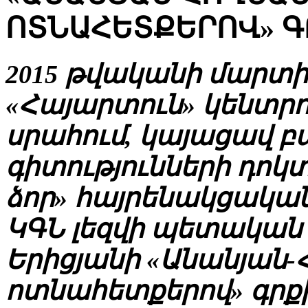
ՈՏՆԱՀԵՏՔԵՐՈՎ» Գ
2015 թվականի մարտի 
«Հայարտուն» կենտրոն
սրահում, կայացավ 
գիտությունների դոկ
ձոր» հայրենակցակա
ԿԳՆ լեզվի պետական 
Երիցյանի «Անանյան-
ոտնահետքերով» գրքի