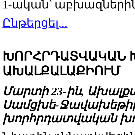
1-ական՝ աբխազներին 
Ընթերցել...
ԽՈՐՀՐԴԱՏՎԱԿԱՆ Խ
ԱԽԱԼՔԱԼԱՔԻՈՒՄ
Մարտի 23-ին, Ախալք
Սամցխե-Ջավախեթի
խորհրդատվական խո