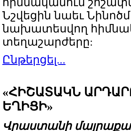
հիմնականում շոշափվ
Նշվեցին նաեւ Նինոծմ
նախատեսվող հիմնակ
տեղաշարժերը:
Ընթերցել...
«ՀԻՇԱՏԱԿՆ ԱՐԴԱՐ
ԵՂԻՑԻ»
Վրաստանի մայրաքաղ