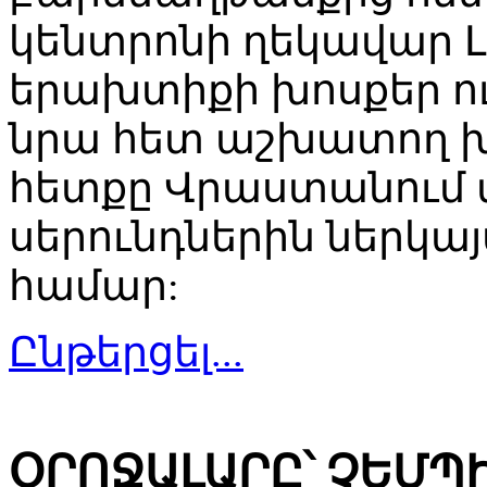
կենտրոնի ղեկավար Լ
երախտիքի խոսքեր ու
նրա հետ աշխատող խ
հետքը Վրաստանում վ
սերունդներին ներկա
համար:
Ընթերցել...
ՕՐՈՋԱԼԱՐԸ՝ ՉԵՄՊ