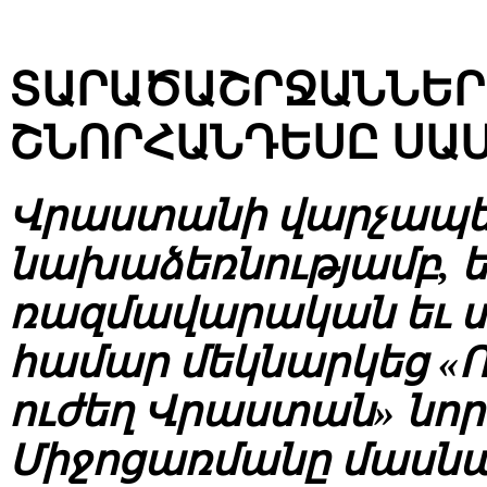
ՏԱՐԱԾԱՇՐՋԱՆՆԵՐ
ՇՆՈՐՀԱՆԴԵՍԸ ՍԱ
Վրաստանի վարչապետ
նախաձեռնությամբ, 
ռազմավարական եւ 
համար մեկնարկեց «
ուժեղ Վրաստան» նո
Միջոցառմանը մասնա