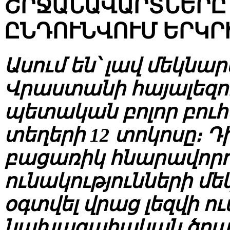
ՇՐՋԱՆԱՎԱՐՏՆԵՐԸ
ԸՆԴՈՒՆՎՈՒՄ ԵՐԿՐ
Ասում են՝ լավ մեկնար
Վրաստանի հայալեզու
պետական բոլոր բուհ
տեղերի 12 տոկոսը։ Դ
բացառիկ հնարավորու
ունակությունների մեկ
օգտվել վրաց լեզվի ո
նախագահական ծրա