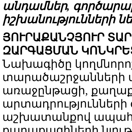
անդամներ, գործարար
իշխանությունների նե
ՅՈՒՐԱՔԱՆՉՅՈՒՐ ՏԱ
ԶԱՐԳԱՑՄԱՆ ԿՈՆԿՐԵ
Նախագիծը կողմնորո
տարածաշրջանների
առաջընթացի, քաղաք
արտադրությունների
աշխատանքով ապահով
քաղաքացիների նյու