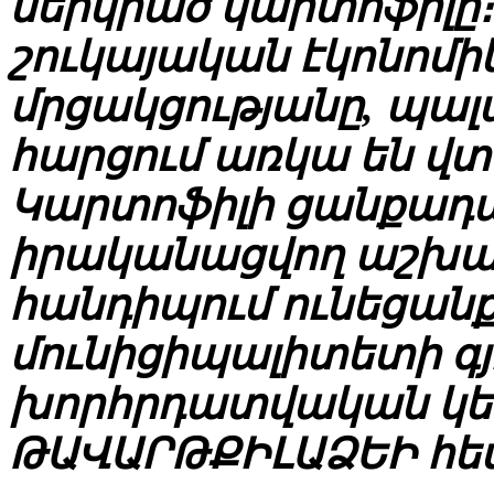
ներկրած կարտոֆիլը։
շուկայական էկոնոմի
մրցակցությանը, պա
հարցում առկա են վտ
Կարտոֆիլի ցանքադա
իրականացվող աշխատ
հանդիպում ունեցանք
մունիցիպալիտետի 
խորհրդատվական կե
ԹԱՎԱՐԹՔԻԼԱՁԵԻ հե