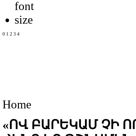
0
1
2
3
4
Home
«ՈՎ ԲԱՐԵԿԱՄ ՉԻ Ո