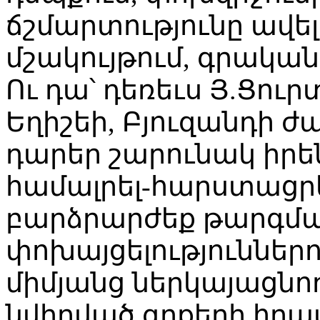
ճշմարտությունը ավելի
մշակույթում, գրականո
Ու դա՝ դեռեւս Յ.Ցուրտ
Եղիշեի, Բյուզանդի 
դարեր շարունակ իրե
համալրել-հարստացր
բարձրարժեք թարգման
փոխայցելություններո
միմյանց ներկայացնող
նվիրված գրքերի հրա