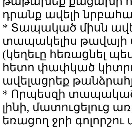
թաթախեք քացախի ու 
դրանք ավելի նրբահամ
* Տապակած միսն ավել
տապակելիս թավայի մ
(կեղեւը հեռացնել պե
հետո փափկած կիտրոն
ավելացրեք թանձրահյ
* Որպեսզի տապակած
լինի, մատուցելուց ա
եռացող ջրի գոլորշու 