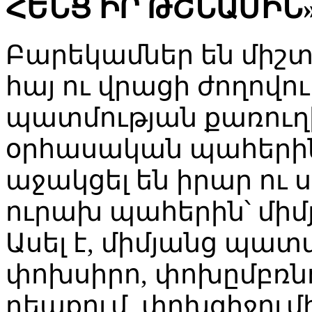
ՀԵՆՑ ԻՐ ԹՇՆԱՄԻՆ»
Բարեկամներ են միշտ 
հայ ու վրացի ժողովու
պատմության քառուղի
օրհասական պահերի
աջակցել են իրար ու 
ուրախ պահերին՝ միմյ
Ասել է, միմյանց պատմ
փոխսիրո, փոխըմբռնո
դեպքում, փոխզիջումի