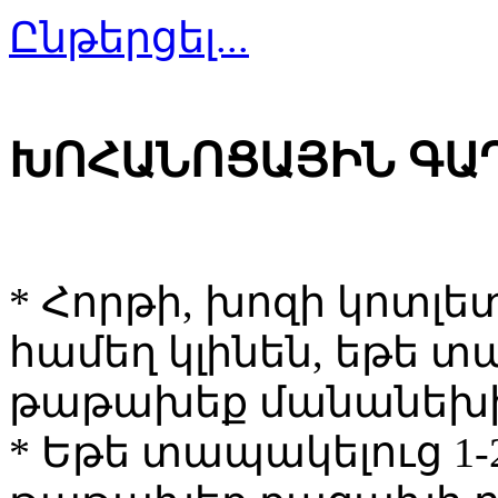
Ընթերցել...
ԽՈՀԱՆՈՑԱՅԻՆ ԳԱ
* Հորթի, խոզի կոտլե
համեղ կլինեն, եթե 
թաթախեք մանանեխի 
* Եթե տապակելուց 1