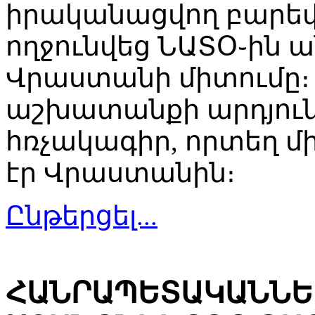
իրականացվող բարեփ
ողջունվեց ՆԱՏՕ֊ին 
Վրաստանի միտումը
աշխատանքի արդյունք
հռչակագիր, որտեղ մ
էր Վրաստանին։
Ընթերցել...
ՀԱՆՐԱՊԵՏԱԿԱՆՆԵ