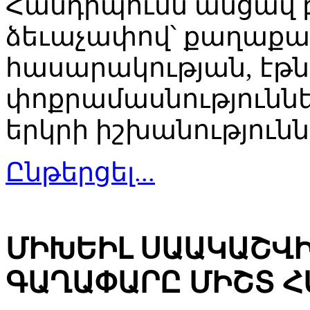
Հանդիպումն անցավ 
ձեւաչափով՝ քաղաք
հասարակության, էթ
փոքրամասնություննե
երկրի իշխանությունն
Ընթերցել...
ՄԻԽԵԻԼ ՍԱԱԿԱՇՎԻ
ԳԱՂԱՓԱՐԸ ՄԻՇՏ Հ