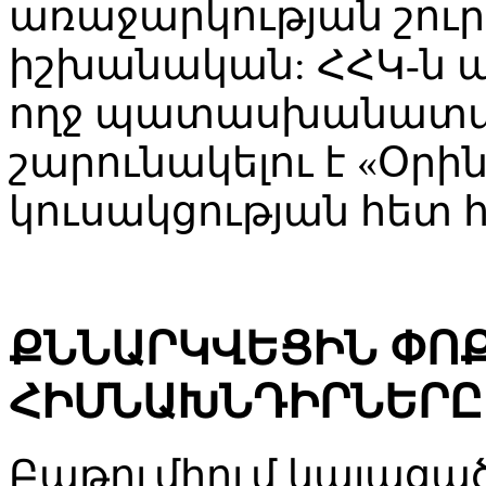
առաջարկության շուրջ
իշխանական: ՀՀԿ-ն 
ողջ պատասխանատվո
շարունակելու է «Օրի
կուսակցության հետ 
ՔՆՆԱՐԿՎԵՑԻՆ ՓՈ
ՀԻՄՆԱԽՆԴԻՐՆԵՐԸ
Բաթումիում կայացա