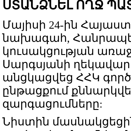
ՍՏԱՆՁՆԵԼ ՈՂՋ Պ
Մայիսի 24-ին Հայաս
նախագահ, Հանրապ
կուսակցության առաջ
Սարգսյանի ղեկավար
անցկացվեց ՀՀԿ գործ
ընթացքում քննարկվ
զարգացումները:
Նիստին մասնակցեցին