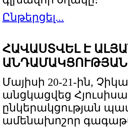
Ընթերցել...
ՀԱՎԱՍՏՎԵԼ Է ԱԼՅ
ԱՆԴԱՄԱԿՑՈՒԹՅԱՆ
Մայիսի 20-21-ին, Չիկա
անցկացվեց Հյուսիս
ընկերակցության պա
ամենախոշոր գագաթաժ