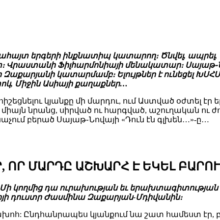
ահայտ երգերի ինքնատիպ կատարող։ Ծնվել, ապրել, ստե
րաստանի Ֆիլհարմոնիայի մենակատար։ Սայաթ֊Նովա
խո Զաքարյանի կատարմամբ։ Ելույթներ է ունեցել ԽՍՀ
տոկ, Միջին Ասիայի քաղաքներ…
շեցնելու կյանքը մի մարդու, ում Աստված օժտել էր 
ոչ միայն նրանց, սիրված ու հարգված, աշուղական ու
անաչում բերած Սայաթ֊Նովայի «Դուն էն գլխեն…»-ը…
Ր, ՈՐ ՄԱՐԴԸ ԱՇԽԱՐՀ Է ԵԿԵԼ ԲԱՐՈ
ի: Մի կողմից դա ուրախության եւ երախտագիտության 
խոյի դուստր Ժասմինա Զաքարյան-Մդիվանին։
համախոհ: Ընդհանրապես կյանքում նա շատ համեստ էր, բ