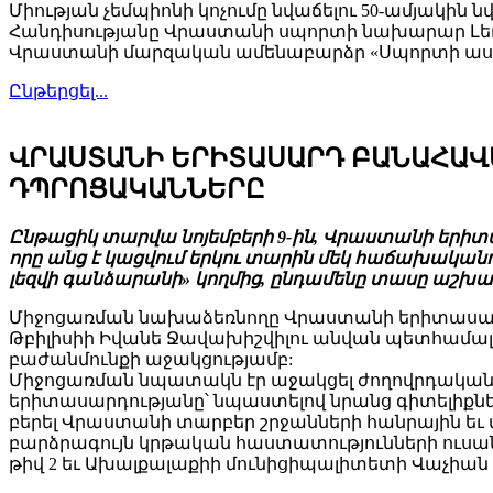
Միության չեմպիոնի կոչումը նվաճելու 50-ամյակին 
Հանդիսությանը Վրաստանի սպորտի նախարար Լեւան
Վրաստանի մարզական ամենաբարձր «Սպորտի ասպ
Ընթերցել...
ՎՐԱՍՏԱՆԻ ԵՐԻՏԱՍԱՐԴ ԲԱՆԱՀԱՎ
ԴՊՐՈՑԱԿԱՆՆԵՐԸ
Ընթացիկ տարվա նոյեմբերի 9-ին, Վրաստանի երիտ
որը անց է կացվում երկու տարին մեկ հաճախական
լեզվի գանձարանի» կողմից, ընդամենը տասը աշխատա
Միջոցառման նախաձեռնողը Վրաստանի երիտասարդ
Թբիլիսիի Իվանե Ջավախիշվիլու անվան պետհամալ
բաժանմունքի աջակցությամբ:
Միջոցառման նպատակն էր աջակցել ժողովրդական բ
երիտասարդությանը՝ նպաստելով նրանց գիտելիքն
բերել Վրաստանի տարբեր շրջանների հանրային եւ
բարձրագույն կրթական հաստատությունների ուսան
թիվ 2 եւ Ախալքալաքիի մունիցիպալիտետի Վաչիան 