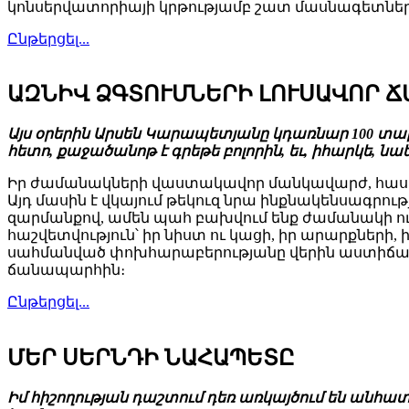
կոնսերվատորիայի կրթությամբ շատ մասնագետներ
Ընթերցել...
ԱԶՆԻՎ ՁԳՏՈՒՄՆԵՐԻ ԼՈՒՍԱՎՈՐ 
Այս օրերին Արսեն Կարապետյանը կդառնար 100 տար
հետո, քաջածանոթ է գրեթե բոլորին, եւ, իհարկե, նա
Իր ժամանակների վաստակավոր մանկավարժ, հասար
Այդ մասին է վկայում թեկուզ նրա ինքնակենսագրու
զարմանքով, ամեն պահ բախվում ենք ժամանակի ու գ
հաշվետվություն՝ իր նիստ ու կացի, իր արարքնե
սահմանված փոխհարաբերությանը վերին աստիճանի
ճանապարհին։
Ընթերցել...
ՄԵՐ ՍԵՐՆԴԻ ՆԱՀԱՊԵՏԸ
Իմ հիշողության դաշտում դեռ առկայծում են անհա