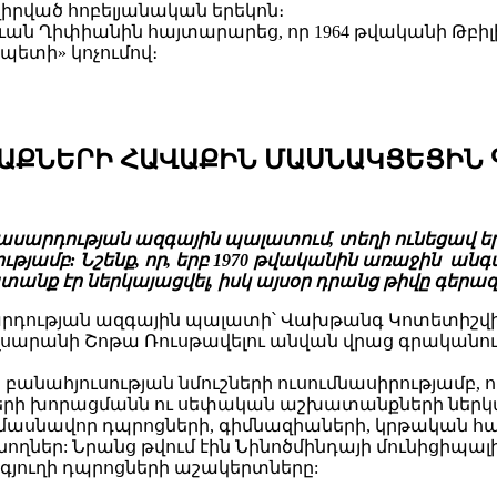
նվիրված հոբելյանական երեկոն։
 Ղիփիանին հայտարարեց, որ 1964 թվականի Թբիլիս
ետի» կոչումով։
ԱՔՆԵՐԻ ՀԱՎԱՔԻՆ ՄԱՍՆԱԿՑԵՑԻՆ 
ասարդության ազգային պալատում, տեղի ունեցավ 
ությամբ: Նշենք, որ, երբ 1970 թվականին առաջին 
նք էր ներկայացվել, իսկ այսօր դրանց թիվը գերազա
ության ազգային պալատի՝ Վախթանգ Կոտետիշվիլո
սարանի Շոթա Ռուսթավելու անվան վրաց գրականո
անահյուսության նմուշների ուսումնասիրությամբ, 
երի խորացմանն ու սեփական աշխատանքների ներկայ
 մասնավոր դպրոցների, գիմնազիաների, կրթական հա
ողներ: Նրանց թվում էին Նինոծմինդայի մունիցիպա
գյուղի դպրոցների աշակերտները: