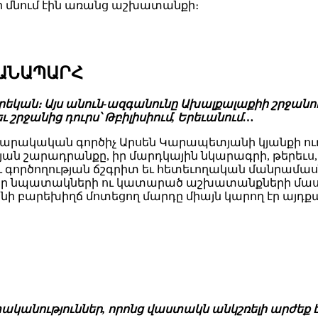
 մնում էին առանց աշխատանքի։
ՃԱՆԱՊԱՐՀ
եկան։ Այս անուն-ազգանունը Ախալքալաքիի շրջանու
եւ շրջանից դուրս՝ Թբիլիսիում, Երեւանում…
ակական գործիչ Արսեն Կարապետյանի կյանքի ուղի
թյան շարադրանքը, իր մարդկային նկարագրի, թերեւս,
ործողության ճշգրիտ եւ հետեւողական մանրամասներ
րի, իր նպատակների ու կատարած աշխատանքների մաս
 բարեխիղճ մոտեցող մարդը միայն կարող էր այդք
տականություններ, որոնց վաստակն անկշռելի արժեք