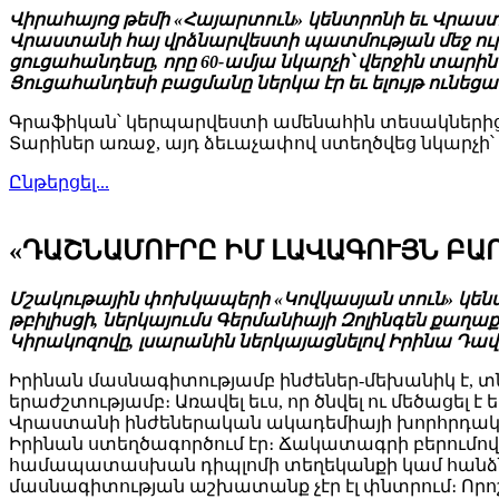
Վիրահայոց թեմի «Հայարտուն» կենտրոնի եւ Վրաստա
Վրաստանի հայ վրձնարվեստի պատմության մեջ ո
ցուցահանդեսը, որը 60-ամյա նկարչի՝ վերջին տար
Ցուցահանդեսի բացմանը ներկա էր եւ ելույթ ուն
Գրաֆիկան՝ կերպարվեստի ամենահին տեսակներից 
Տարիներ առաջ, այդ ձեւաչափով ստեղծվեց նկարչի
Ընթերցել...
«ԴԱՇՆԱՄՈՒՐԸ ԻՄ ԼԱՎԱԳՈՒՅՆ ԲԱ
Մշակութային փոխկապերի «Կովկասյան տուն» կենտր
թբիլիսցի, ներկայումս Գերմանիայի Զոլինգեն քա
Կիրակոզովը, լսարանին ներկայացնելով Իրինա Դավ
Իրինան մասնագիտությամբ ինժեներ-մեխանիկ է, տ
երաժշտությամբ։ Առավել եւս, որ ծնվել ու մեծացել
Վրաստանի ինժեներական ակադեմիայի խորհրդական
Իրինան ստեղծագործում էր։ Ճակատագրի բերումով 
համապատասխան դիպլոմի տեղեկանքի կամ հանձ
մասնագիտության աշխատանք չէր էլ փնտրում։ Որոշ