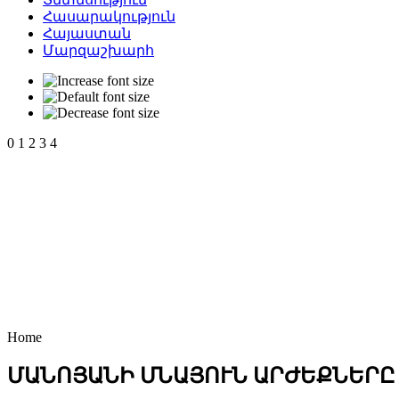
Հասարակություն
Հայաստան
Մարզաշխարհ
0
1
2
3
4
Home
ՄԱՆՈՅԱՆԻ ՄՆԱՅՈՒՆ ԱՐԺԵՔՆԵՐԸ