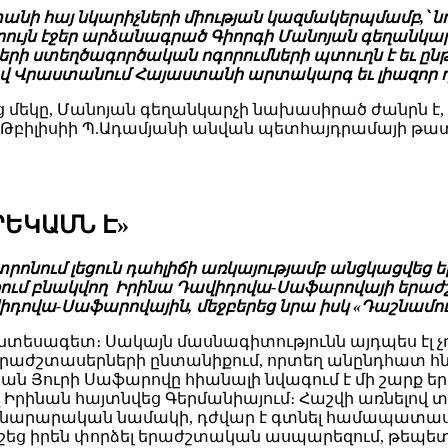
նի հայ նկարիչների միության կազմակերպմամբ,՝ նոյ
ւրույն էջեր արձանագրած Գիորգի Մանոյան գեղա
իների ստեղծագործական ոգորումների պտուղն է եւ ը
եցավ Վրաստանում Հայաստանի արտակարգ եւ լիազոր
մեկը, Մանոյան գեղանկարչի նախասիրած ժանրն է, 
՝ Թբիլիսիի Պ.Ադամյանի անվան պետհայդրամայի թա
ՐԵԿԱՄՆ Է»
ոնում լեցուն դահլիճի առկայությամբ անցկացվեց ե
ղաքում բնակվող Իրինա Դավիդովա-Սաֆարովայի երաժ
իդովա-Սաֆարովային, մեջբերեց նրա իսկ «Դաշնամու
նտեսագետ։ Սակայն մասնագիտությունն այդպես էլ չ
 է երաժշտասերների ընտանիքում, որտեղ անընդհատ հնչ
 Յուրի Սաֆարովը հիանալի նվագում է մի շարք եր
Իրինան հայտնվեց Գերմանիայում։ Հաշվի առնելով տ
նարարական նամակի, դժվար է գտնել համապատա
եց իրեն փորձել երաժշտական ասպարեզում, թեպետ այ