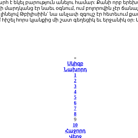
 է եկել բարություն անելու համար: Քանի որբ երեխայ
 մարդկանց էր նաեւ օգնում, ում բոլորովին չէր ճանաչ
լով Թբիլիսիին` նա անչափ զգույշ էր հետեւում քաղ
հիշել հորս կյանքից մի շատ գեղեցիկ եւ երջանիկ օր: Ա
«
Սկիզբ
Նախորդ
1
2
3
4
5
6
7
8
9
10
Հաջորդ
Վերջ