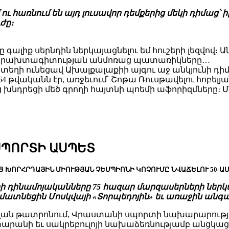
նում են այդ լուսավոր դեմքերից մեկի դիմաց՝ իբրեւ
ժը։
ը գալիք սերնդին ներկայացնելու եմ հուշերի լեզվով։
ած երախտագիտության անմոռաց պատառիկները…
, տեղի ունեցավ Ախալքալաքիի այգու աջ անկյունի դ
64 թվականն էր, առջեւում՝ Շոթա Ռուսթավելու հոբե
րեցի մեծ գրողի հայտնի պոեմի աֆորիզմները։ Մո
ՍՊՈՐՏԻ ԱՍՊԵՏ
 ԽՈՐՀՐԴԱՅԻՆ ՄԻՈՒԹՅԱՆ ՉԵՄՊԻՈՆԻ ԿՈՉՈՒՄԸ ՆՎԱՃԵԼՈՒ 50-Ա
լիսիի դինամոյականները 75 հազար մարզասերների ներ
ն մատնեցին Մոսկվայի «Տորպեդոյին» եւ առաջին անգ
ւ անվան թատրոնում, Վրաստանի սպորտի նախարարութ
րանի եւ սակրեբուլոյի նախաձեռնությամբ անցկացվե