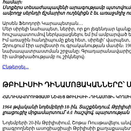
համար։
Մտքերս տեսաժապավենի արագությամբ պտտվում ու հառ
ամբողջ սերնդի ճշմարիտ ուղեկիցն է եւ առաջմղիչ ու
Արսեն Ֆեոդորի Կարապետյան…
Մեր սիրելի նահապետ, ներիր, որ քո լեգենդար կյանք
հուշապատումով ներկայացնելու եմ իմ ամբարվ
Իմ առաջին հանդիպումը քեզ հետ, սիրելի՚ վարպետ
Զրուցում էիր արվեստի ու գրականության մասին։ 19
նախապատրաստման շրջանը։ Գրադարանավարից խնդ
էի ամոթխածությամբ ու շիկնելով։
Ընթերցել...
ԹԲԻԼԻՍԻԻ ԴԻՆԱՄՈՅԱԿԱՆՆԵՐԸ՝ 
ՀԱՆԴԻՍԱՎՈՐՈՒԹՅԱՄԲ ՆՇՎԵՑ ԹԲԻԼԻՍԻԻ «ԴԻՆԱՄՈՅԻ» ԿՈՂՄԻՑ
1964 թվականի նոյեմբերի 18-ին, Տաշքենդում, Թբի
լրացուցիչ մրցամարտում՝ 4։1 հաշվով, պարտությա
Նոյեմբերի 20-ին Թբիլիսիում, Շոթա Ռուսթավելո
լրագրողների ասոցիացիայի Թբիլիսիի քաղաքապետա