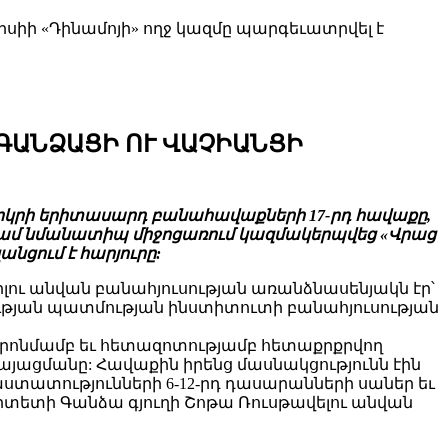
իի «Դինամոյի» ողջ կազմը պարգեւատրվել է
ԳԱՆՁԱՑԻ ՈՒ ՎԱՉԻԱՆՑԻ
երկրի երիտասարդ բանահավաքների 17-րդ հավաքը,
անգամ նմանատիպ միջոցառում կազմակերպվեց «Վրաց
նցում է հարյուրը:
ւ անվան բանահյուսության առանձնասենյակն էր՝
ւթյան պատմության ինստիտուտի բանահյուսության
որոնմամբ եւ հետազոտությամբ հետաքրքրվող
ացմանը: Հավաքին իրենց մասնակցությունն էին
ստատությունների 6-12-րդ դասարանների սաներ եւ
լիտետի Գանձա գյուղի Շոթա Ռուսթավելու անվան