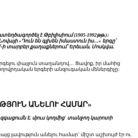
ղծագործել է Թբիլիսիում (1905-1992թթ.)։
յի «Դուն են գլխեն իմաստուն իս…» երգը՝
Մ֊ի տարբեր քաղաքներում՝ Երեւան, Մոսկվա,
երգելու փայլուն տաղանդով… Ցավոք, իր մահից
 ժողովրդական երգերի անզուգական մեներգիչը։
ՒԹՅՈՒՆ ԱՆԵԼՈՒ ՀԱՄԱՐ»
զգացումն է, մյուս կողմից` տանջող կարոտի
այց լավություն անելու համար` միշտ աշխույժ էր ու