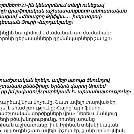
եմբերի 21-ին կենտրոնում տեղի ունեցավ
նկարչի գրաֆիկական աշխատանքների անհատական
նթացավ՝ «Հեռացող Թիֆլիս…» խորագրով։
 դեսպան Յուրի Վարդանյանը։
ինչին նա դիմում է ժամանակ առ ժամանակ։
տրոնի դերասանների դիմանկարների շարքը։
րաժշտական երեկո, ավելի ստույգ ծնունդով
շտական բենեֆիսը։ Երեկոն վարող Արտեմ
րը իմ լավագույն բարեկամն է» արտահայտությունը։
դարձավ նրա կոչումը։ Շատ ավելի տարված էր
ել է երաժշտությունը։ Հայրը՝ պրոֆեսոր,
աժշտական գործիքների վրա։ Դեռեւս մանկուց
եղի բծախնդրությունը, որտեղ առանց
սխան աշխատանք, իսկ Իրինան տեխնիկական
դ ուղին շատ ավելի փշոտ էր, քանի որ նույնիսկ