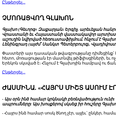
Ընթերցել...
ՉՄՈՌԱՑՎՈՂ ԳԼԱԽՈՆ
Գլախո (Գեւորգ¤ Զաքարյան։ Երգիչ, արեւելյան հանր
Վրաստանի եւ Հայաստանի վաստակավոր արտիստ։ Վ
աշուղին նվիրված հեռուստաֆիլմում, հնչում է Գլա
Լենինգրադ (այժմ՝ Սանկտ Պետերբուրգ), Վլադիվոս
Փաստերի այս դասական թվագրությանը դիմեցինք՝ հի
հետո, մոռացության էր մատնվել թիֆլիսցիների, եւ 
Երեկոն սկսված է։ Հնչում է Գլախոյին համբավ ու ճ
Ընթերցել...
ԺԱՍՄԻՆԱ. «ՀԱՅՐՍ ՄԻՇՏ ԱՍՈՒՄ Է
- Այս օրն ինձ համար կրկնակի բեռնվածություն ուն
ապրումները: Այս խոսքերով սկսեց իր հուշերը Գլա
- Հայրս ինձ համար սոսկ ծնող չէր, այլեւ` ընկեր, 