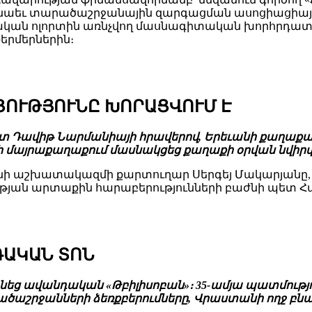
նաեւ տարածաշրջանային զարգացման ասոցիացիայում
ական ոլորտին առնչվող մասնագիտական խորհրդատվ
երմերներին։
ՑՈՒԹՅՈՒՆԸ ԽՈՐԱՑՎՈՒՄ Է
պետ Դավիթ Նարմանիայի հրավերով, Երեւանի քաղա
ի մայրաքաղաքում մասնակցեց քաղաքի օրվան նվիրվ
ի աշխատակազմի քարտուղար Սերգեյ Մակարյանը, 
յան արտաքին հարաբերությունների բաժնի պետ Հար
ԴԱԿԱՆ ՏՈՆ
նեց ավանդական «Թբիլիսոբան»։ 35-ամյա պատմությո
արածաշրջանների ձեռքբերումները, Վրաստանի ողջ բնա