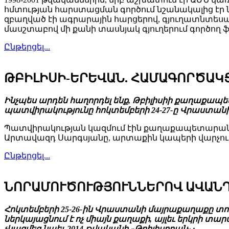
հմտության հարստացման գործում նշանակալից էր 
զբաղված էի ագրարային հարցերով, գյուղատնտես
մասշտաբով մի քանի տասնյակ գյուղերում գործող ֆ
Ընթերցել...
ԹԲԻԼԻՍԻ-ԵՐԵՎԱՆ. ՀԱՄԱԳՈՐԾԱԿ
Ինչպես արդեն հաղորդել ենք, Թբիլիսիի քաղաքա
պատվիրակությունը հոկտեմբերի 24-27-ը Վրաստան
Պատվիրակության կազմում էին քաղաքապետարան
Արտավազդ Սարգսյանը, արտաքին կապերի վարչութ
Ընթերցել...
ՆՈՐԱՄՈՒԾՈՒԹՅՈՒՆՆԵՐՈՎ ԱՎԱՆ
Հոկտեմբերի 25-26-ին Վրաստանի մայրաքաղաքը տո
ներկայացնում է ոչ միայն քաղաքի, այլեւ երկրի տ
չկազմեց նաեւ 2014 թվականի «Թբիլիսոբան»։