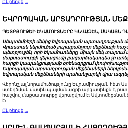
Ընթերցել...
ԵՎՐՈՊԱԿԱՆ ԱՐՏԱԴՐՈՒԹՅԱՆ ՄԵՔ
ՊԵՏԲՅՈՒՋԵԻ ԵԿԱՄՈՒՏՆԵՐԸ ԿՆՎԱԶԵՆ, ՍԱԿԱՅՆ ԴԱ
Սեպտեմբերի մեկից եվրոպական արտադրության մե
Վրաստան ներմուծած յուրաքանչյուր մեքենայի հաշվո
պետբյուջեն, որի եկամուտները, միայն մեկ տարում 
մաքսատուրքի վերացումը բացարձակապես չի առնչվ
հարցի կապակցությամբ օրենսգրքում փոփոխություն
Եվրոպական արտադրության մեքենաների ներկրման
եվրոպական մեքենաների պահանջարկի վրա ազդեցու
Վերոնշյալ նորամուծությունը Եվրամիության հետ 
ստեղծման մասին պայմանագրի արգասինքն է, ըստ
հաշվով մաքսատուրքը վերացվում է։ Ավտոմեքենանե
է։
Ընթերցել...
ԱՐՄԵՆ ԳԱՍՊԱՐՅԱՆԻ ՀԱՋՈՂՈՒԹՅ