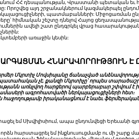
տանում ՀՀ դեսպանության, Վրաստանի պետական եւ
րը: Որոշվեց այդ շրջանակներում կազմակերպել ընդո
երկայացուցիչների, պատմաբանների: Միջոցառման ըն
րը՝ հիմնական շեշտը դնելով Հայոց ցեղասպանությա
մներին ավելի շատ ընդգրկել վրաց հասարակությա
չներին:
եկտեմբերի առաջին կեսին:
ԶԱՐԳԱՑՄԱՆ ՀՆԱՐԱՎՈՐՈՒԹՅՈՒՆ Է 
երմեր Մկրտիչ Մովսիսյանը ճանաչված անձնավորությ
ա պատահական չէ, քանզի Մկրտիչը՝ որպես տարածա
թյանն առնչվող հարցերով պարբերաբար շփվում է 
րամասերի ագրոհատվածի ներկայացուցիչների հետ։
ն հաջողությամբ իրականացնում է նաեւ ֆերմերական
ն ստացել եմ Սխվիլիսիում, ապա ընդունվեցի Երեւանի
որձն հարստացրել եմ ինքնուսուցմամբ ու մի շարք 
կառավարության ֆինանսավորմամբ մեզանում գործող