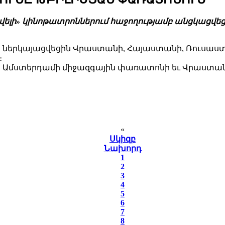
վելի» կինոթատրոններում հաջողությամբ անցկացվեց վ
րկայացվեցին Վրաստանի, Հայաստանի, Ռուսաստանի, 
։
ի Ամստերդամի միջազգային փառատոնի եւ Վրաստան
«
Սկիզբ
Նախորդ
1
2
3
4
5
6
7
8