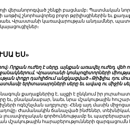
բուլոյի վերանորոգված շենքի բացմամբ։ Պատմական 
ռթիվ շնորհավորեց բոլոր թբիլիսցիներին եւ քաղաքի
 նաեւ Վրաստանի կառավարության անդամներ, պատգ
կայացուցիչներ։
ՒՍԱ ԵՍ»
։ Որքան ուժեղ է սերը, այնքան առավել ուժեղ, վեհ ո
րջանակներում, Վրաստանի կոմպոզիտորների միությա
ն փոքր դահլիճում անցկացված «Թիֆլիս, դու մուսա
տմամբ երիտասարդների սերը եւ ավագ ու միջին ս
գույն քաղաքներից է, աչքի է ընկնում իր յուրահատկ
 եւ, բնականաբար, նաեւ նրա մշակութային հուշարձ
չների ոգեշնչման աղբյուրը։ Հենց այդ մասին միջոց
րադովը։ Ժամանակին ճանաչված ինժեներ, տեխնիկակ
ին լուսավորչական գործունեությամբ եւ պարբերաբա
ն մշակութային հարաբերությունների զարգացումն է 