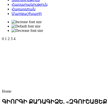
Հասարակություն
Հայաստան
Մարզաշխարհ
0
1
2
3
4
Home
ԳԻՈՐԳԻ ՔԱԴԱԳԻՁԵ. «ԶԳՈՒՇԱՑԵՔ