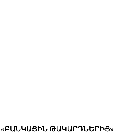
 «ԲԱՆԿԱՅԻՆ ԹԱԿԱՐԴՆԵՐԻՑ»