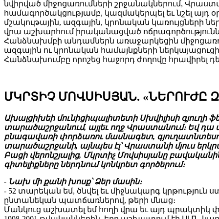
նվիրված միջոցառումների շրջանակներում, Վրաս
համագործակցությամբ, կազմակերպել եւ նշել այդ օ
մշակութային, ազգային, կրոնական կառույցների ն
վրա աշխարհում իրականացված ոճրագործություննե
Հանձնախմբի անդամներն առաջարկեցին միջոցառու
ազգային ու կրոնական համայնքների ներկայացուցի
Հանձնախումբը որոշեց հաջորդ ժողովը հրավիրել դ
ՄԿՐՏԻՉ ՄՈՎՍԻՍՅԱՆ. «ՆԵՐՈՒԺԸ 
Ախալցիխեի մունիցիպալիտետի Սխվիլիսի գյուղի ֆ
տարածաշրջանում, այլեւ ողջ Վրաստանում։ Եվ դ
բնագավառի փորձառու մասնագետ, գյուղատնտեսու
տարածաշրջանի, այնպես էլ՝ Վրաստանի մյուս երկ
Բացի վերոնշյալից, Մկրտիչ Մովսիսյանը բավականի
գիտելիքները ներդնում կոնկրետ գործերում։
- Նախ մի քանի խոսք՝ Ձեր մասին։
- 52 տարեկան եմ, ծնվել եւ միջնակարգ կրթությու
ընտանեկան պատճառներով, թերի մնաց։
Մանկուց աշխատել եմ հողի վրա եւ այդ պրակտիկ փ
1998-2001 թվականներին, երբ աշխատում էի ԱՄՆ 