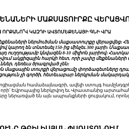
ԵՆԱՆԵՐԻ ՄԱՔՍԱՏՈՒՐՔԸ ՎԵՐԱՑՎՈ
 ՈՐՔԱՆՈ՞Վ ԿԱԶԴԻ ԱՎՏՈՄԵՔԵՆԱՅԻ ԳՆԻ ՎՐԱ
քենաների ներմուծման մաքսատուրքը վերացվեց։ Հ
վ կարող են տնտեսել 150-ից մինչեւ 300 լարի։ Մաքս
այդ ուղղությամբ կնվազեն 8-10 միլիոն լարիով։ Հատ
ում ակցիզային հարկի հետ, որի չափը մեքենաների
ներ, դեռեւս ծրագրված չեն։
 մաքսային տուրքի վերացումը փորձագետները դրակ
թյուն չի գործի, հետեւաբար ներկրման մակարդակի 
Ասոցիացման համաձայնագրի, ավելի ստույգ համընդգ
 որի՝ Եվրոպայից ներկրվող եւ Վրաստանից արտահա
րը ներառված են այն ապրանքների ցուցակում, որոն
ՈՒՆԸ ԹԲԻԼԻՍՅԱՆ ՓԱՌԱՏՈՆՈՒՄ