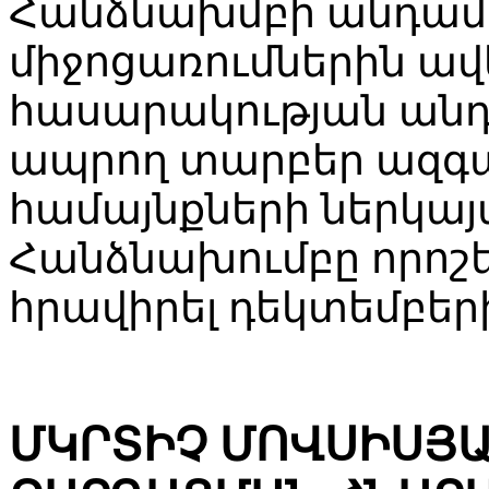
Հանձնախմբի անդամ
միջոցառումներին ավ
հասարակության անդ
ապրող տարբեր ազգա
համայնքների ներկայ
Հանձնախումբը որոշե
հրավիրել դեկտեմբեր
ՄԿՐՏԻՉ ՄՈՎՍԻՍՅԱ