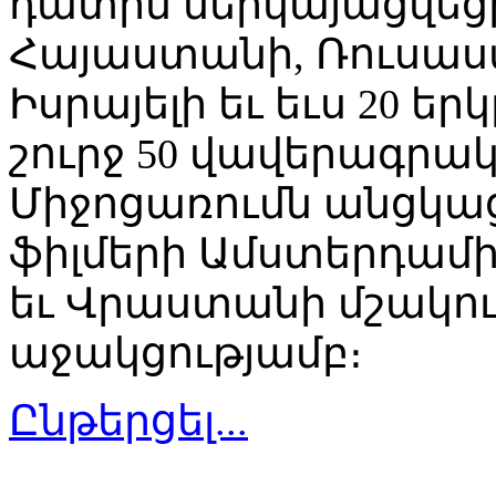
դատին ներկայացվեց
Հայաստանի, Ռուսաստ
Իսրայելի եւ եւս 20 ե
շուրջ 50 վավերագրակ
Միջոցառումն անցկա
ֆիլմերի Ամստերդամ
եւ Վրաստանի մշակո
աջակցությամբ։
Ընթերցել...