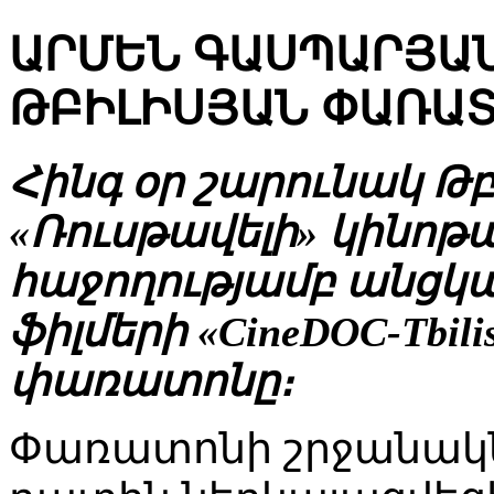
ԱՐՄԵՆ ԳԱՍՊԱՐՅԱ
ԹԲԻԼԻՍՅԱՆ ՓԱՌԱ
Հինգ օր շարունակ Թբ
«Ռուսթավելի» կինոթ
հաջողությամբ անցկ
ֆիլմերի «CineDOC-Tbil
փառատոնը։
Փառատոնի շրջանակ