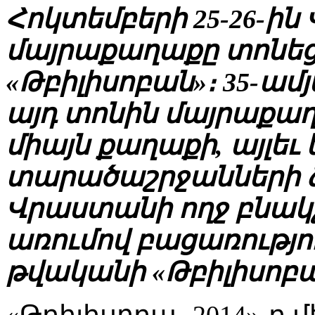
Հոկտեմբերի 25-26-ի
մայրաքաղաքը տոնե
«Թբիլիսոբան»։ 35-ամ
այդ տոնին մայրաքաղ
միայն քաղաքի, այլեւ 
տարածաշրջանների ձ
Վրաստանի ողջ բնակչ
առումով բացառությու
թվականի «Թբիլիսոբա
«Թբիլիսոբա- 2014»-ը 