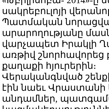
սակրեբուլոյի վերան
Պատմական նորացվա
արարողությանը մա
վարչապետ Իրակլի Ղ
առթիվ շնորհավորեց բ
քաղաքի հյուրերին։
Վերականգնված շենք
էին նաեւ Վրաստանի
անդամներ, պատգամա