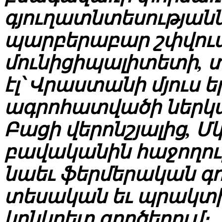
գյուղատնտեսությանն
պարբերաբար շփվում
մունիցիպալիտետի, 
էլ՝ Վրաստանի մյուս 
ագրոհատվածի ներկա
Բացի վերոնշյալից, Մ
բավականին հաջողու
նաեւ ֆերմերական գոր
տեսական եւ պրակտիկ
կոնկրետ գործերում։