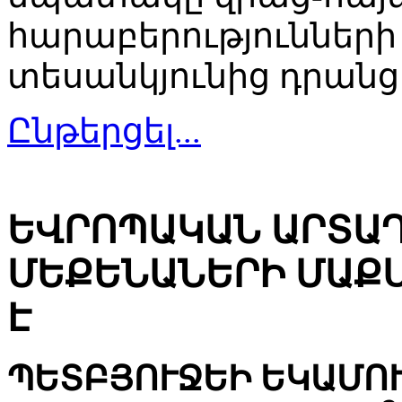
հարաբերությունների 
տեսանկյունից դրանց
Ընթերցել...
ԵՎՐՈՊԱԿԱՆ ԱՐՏԱ
ՄԵՔԵՆԱՆԵՐԻ ՄԱՔ
Է
ՊԵՏԲՅՈՒՋԵԻ ԵԿԱՄՈՒ