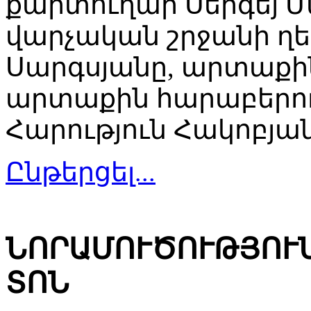
քարտուղար Սերգեյ 
վարչական շրջանի 
Սարգսյանը, արտաքի
արտաքին հարաբերու
Հարություն Հակոբյան
Ընթերցել...
ՆՈՐԱՄՈՒԾՈՒԹՅՈՒ
ՏՈՆ