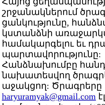
Հայոց ցեղասպանությ
շրջանակներում ծրագր
ցանկությունը, հանձ
կստանձնի առաջարկվ
համակարգելու եւ դր
պարտավորությունը:
Հանձնախումբը հանդե
նախատեսվող ծրագրե
աջակցող: Ծրագրերը 
haryuramyak@gmail.com
է