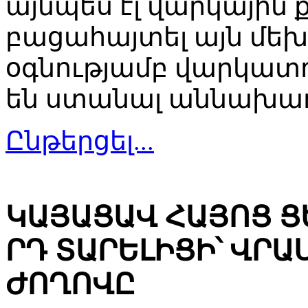
այնպես էլ վարկային
բացահայտել այն մեխ
օգնությամբ վարկատ
են ստանալ աննախադ
Ընթերցել...
ԿԱՅԱՑԱՎ ՀԱՅՈՑ Ց
ՐԴ ՏԱՐԵԼԻՑԻ՝ ՎՐ
ԺՈՂՈՎԸ