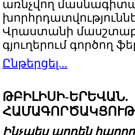
առնչվող մասնագիտ
խորհրդատվություննե
Վրաստանի մասշտաբո
գյուղերում գործող ֆ
Ընթերցել...
ԹԲԻԼԻՍԻ-ԵՐԵՎԱՆ.
ՀԱՄԱԳՈՐԾԱԿՑՈՒԹ
Ինչպես արդեն հաղորդ