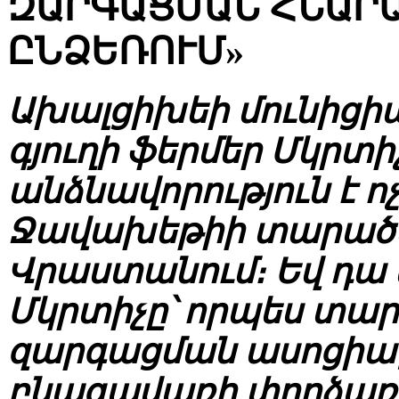
ԶԱՐԳԱՑՄԱՆ ՀՆԱՐԱ
ԸՆՁԵՌՈՒՄ»
Ախալցիխեի մունիցի
գյուղի ֆերմեր Մկրտ
անձնավորություն է ո
Ջավախեթիի տարածաշ
Վրաստանում։ Եվ դա
Մկրտիչը՝ որպես տա
զարգացման ասոցիաց
բնագավառի փորձառ