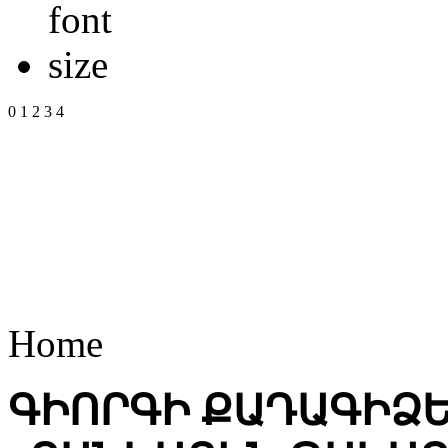
0
1
2
3
4
Home
ԳԻՈՐԳԻ ՔԱԴԱԳԻՁԵ