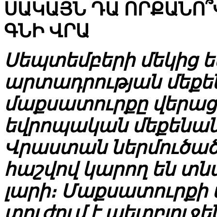
ՍԱԿԱՅՆ ԴԱ ՈՐՔԱՆՈ
ԳՆԻ ՎՐԱ
Սեպտեմբերի մեկից 
արտադրության մեքե
մաքսատուրքը վերաց
եվրոպական մեքենան
Վրաստան ներմուծած 
հաշվով կարող են տնտե
լարի։ Մաքսատուրքի
տուժում է պետբյուջե