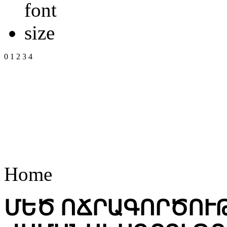
0
1
2
3
4
Home
ՄԵԾ ՈՃՐԱԳՈՐԾՈՒ