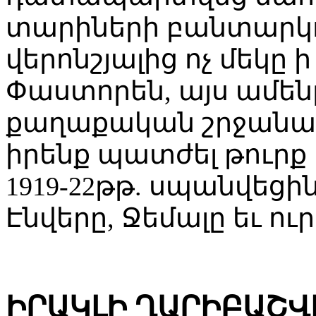
տարիների բանտարկո
վերոնշյալից ոչ մեկը
Փաստորեն, այս ամենը
քաղաքական շրջանա
իրենք պատժել թուրք
1919-22թթ. սպանվեցի
Էնվերը, Ջեմալը եւ ու
ԻՐԱԿԼԻ ՂԱՐԻԲԱՇՎ