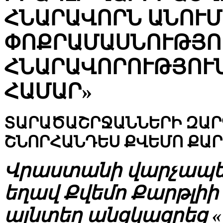
ՀՆԱՐԱՎՈՐՆ ԱՆՈՒՄ
ՓՈՔՐԱՄԱՍՆՈՒԹՅՈ
ՀՆԱՐԱՎՈՐՈՒԹՅՈՒ
ՀԱՄԱՐ»
ՏԱՐԱԾԱՇՐՋԱՆՆԵՐԻ ԶԱՐ
ՇՆՈՐՀԱՆԴԵՍ ՔՎԵՄՈ ՔԱՐ
Վրաստանի վարչապետ
եղավ Քվեմո Քարթլիի
այնտեղ անցկացրեց 