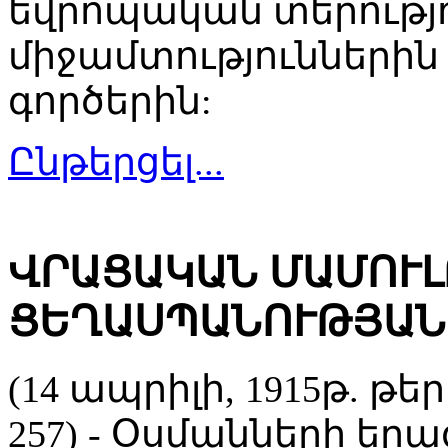
եվրոպական տերությ
միջամտություններին
գործերին:
Ընթերցել...
ՎՐԱՑԱԿԱՆ ՄԱՄՈՒԼ
ՑԵՂԱՍՊԱՆՈՒԹՅԱՆ
(14 ապրիլի, 1915թ. թ
257) - Օսմանների եր