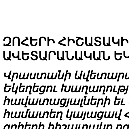
ԶՈՀԵՐԻ ՀԻՇԱՏԱԿԻ
ԱՎԵՏԱՐԱՆԱԿԱՆ Ե
Վրաստանի Ավետար
Եկեղեցու Խաղաղութ
հավատացյալների եւ
համատեղ կայացավ Հ
զոհերի հիշատակը ոգ