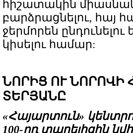
հիշատակին միասնա
բարձրացնելու, հայ 
ջերմորեն ընդունելու 
կիսելու համար:
ՆՈՐԻՑ ՈՒ ՆՈՐՈՎԻ 
ՏԵՐՅԱՆԸ
«Հայարտուն» կենտրո
100-րդ տարելիցին նվ