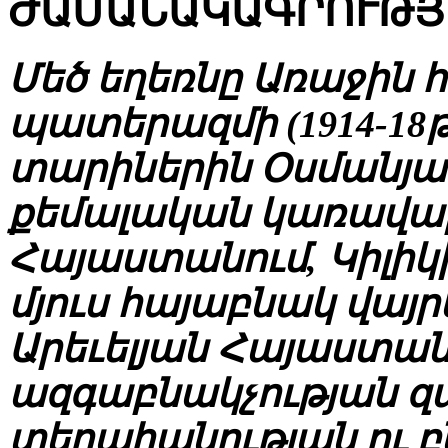
ԺԱՄԱՆԱԿԱԳՐՈՒԹՅ
Մեծ եղեռնը Առաջին
պատերազմի (1914-18թ
տարիներին Օսմանյան
քեմալական կառավար
Հայաստանում, Կիլիկի
մյուս հայաբնակ վայր
Արեւելյան Հայաստան
ազգաբնակչության զ
տեղահանության ու 