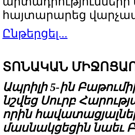
արտադրությունների 
հայտարարեց վարչա
Ընթերցել...
ՏՈՆԱԿԱՆ ՄԻՋՈՑԱ
Ապրիլի 5-ին Բաթումի
նշվեց Սուրբ Հարությ
որին հավատացյալնե
մասնակցեցին նաեւ