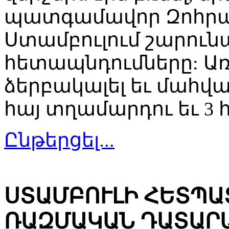
պատգամավոր Զոհրաբ
Ստամբուլում շարունա
հետապնդումները: Ա
ձերբակալել եւ մահվ
հայ տղամարդու եւ 3 հ
Ընթերցել...
ՍՏԱՄԲՈՒԼԻ ՀԵՏՊ
ՌԱԶՄԱԿԱՆ ԴԱՏԱՐԱ