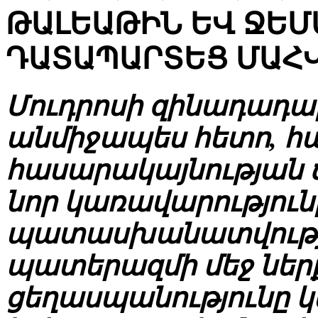
ԹԱԼԵԱԹԻՆ ԵՎ ՋԵՄ
ԴԱՏԱՊԱՐՏԵՑ ՄԱՀ
Մուդրոսի զինադադարի
անմիջապես հետո, 
հասարակայնության 
նոր կառավարություն
պատասխանատվությա
պատերազմի մեջ ներք
ցեղասպանությունը