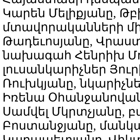
Կարեն Մելիքյանը, Թբ
մտավորականների մի
Թադեւոսյանը, Վրաստ
նախագահ Հենրիխ Մո
լուսանկարիչներ Յուր
Ռուխկյանը, նկարիչն
Իռենա Օհանջանովա
Սամվել Մկրտչյանը,
Բոստանջյանը, ման
Կարապետյանը, Վիկտ