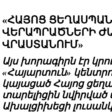
«ՀԱՅՈՑ ՑԵՂԱՍՊԱ
ՎԵՐԱՊՐԱԾՆԵՐԻ Ժ
ՎՐԱՍՏԱՆՈՒՄ»
Այս խորագիրն էր կրո
«Հայարտուն» կենտրո
կայացած Հայոց ցեղա
տարելիցին նվիրված 
Ախալցիխեցի լուսանկա