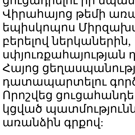
ցուցադրելու իր նպա
Վիրահայոց թեմի առա
եպիսկոպոս Միրզախան
բերելով ներկաներին,
սփյուռքահայության դ
Հայոց ցեղասպանությո
դատապարտելու գործ
Որոշվեց ցուցահանդե
կցված պատմություն
առանձին գրքով: