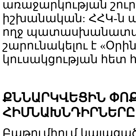
առաջարկության շուրջ
իշխանական: ՀՀԿ-ն 
ողջ պատասխանատվո
շարունակելու է «Օրի
կուսակցության հետ 
ՔՆՆԱՐԿՎԵՑԻՆ ՓՈ
ՀԻՄՆԱԽՆԴԻՐՆԵՐԸ
Բաթումիում կայացա