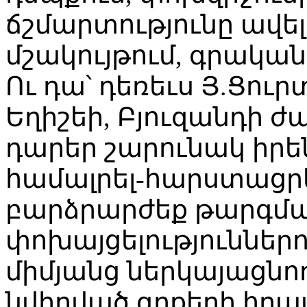
ճշմարտությունը ավելի
մշակույթում, գրականո
Ու դա՝ դեռեւս Յ.Ցուրտ
Եղիշեի, Բյուզանդի 
դարեր շարունակ իրե
համալրել-հարստացր
բարձրարժեք թարգման
փոխայցելություններո
միմյանց ներկայացնող
նվիրված գրքերի հրա