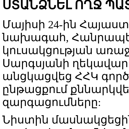
ՍՏԱՆՁՆԵԼ ՈՂՋ Պ
Մայիսի 24-ին Հայաս
նախագահ, Հանրապ
կուսակցության առաջ
Սարգսյանի ղեկավար
անցկացվեց ՀՀԿ գործ
ընթացքում քննարկվ
զարգացումները:
Նիստին մասնակցեցին