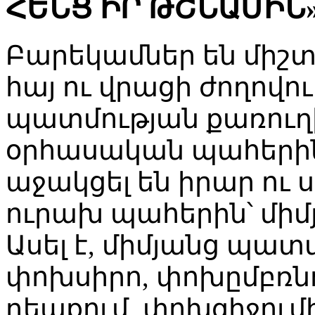
ՀԵՆՑ ԻՐ ԹՇՆԱՄԻՆ»
Բարեկամներ են միշտ 
հայ ու վրացի ժողովու
պատմության քառուղի
օրհասական պահերի
աջակցել են իրար ու 
ուրախ պահերին՝ միմյ
Ասել է, միմյանց պատմ
փոխսիրո, փոխըմբռնո
դեպքում, փոխզիջումի