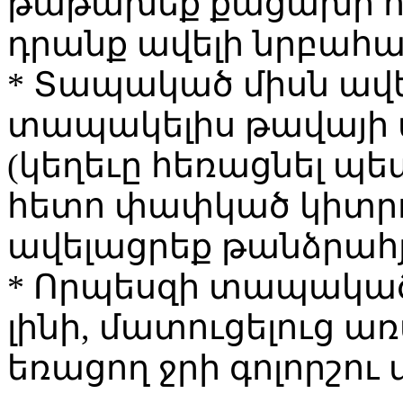
թաթախեք քացախի ու 
դրանք ավելի նրբահամ
* Տապակած միսն ավել
տապակելիս թավայի մ
(կեղեւը հեռացնել պե
հետո փափկած կիտրոն
ավելացրեք թանձրահյ
* Որպեսզի տապակած
լինի, մատուցելուց ա
եռացող ջրի գոլորշու 