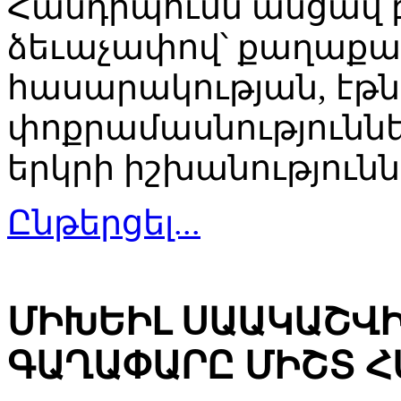
Հանդիպումն անցավ 
ձեւաչափով՝ քաղաք
հասարակության, էթ
փոքրամասնություննե
երկրի իշխանությունն
Ընթերցել...
ՄԻԽԵԻԼ ՍԱԱԿԱՇՎԻ
ԳԱՂԱՓԱՐԸ ՄԻՇՏ Հ