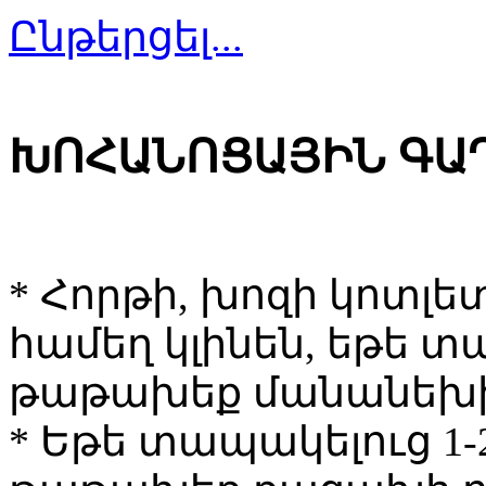
Ընթերցել...
ԽՈՀԱՆՈՑԱՅԻՆ ԳԱ
* Հորթի, խոզի կոտլե
համեղ կլինեն, եթե 
թաթախեք մանանեխի 
* Եթե տապակելուց 1