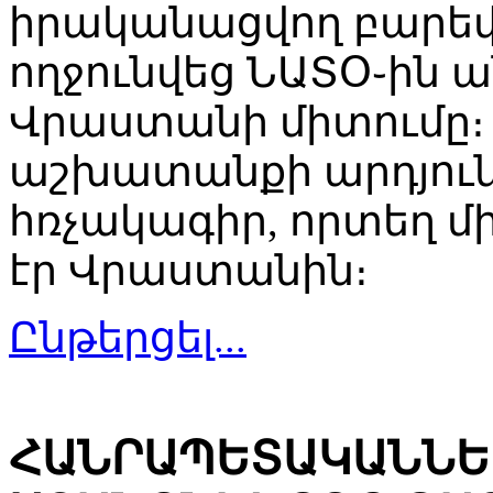
իրականացվող բարեփ
ողջունվեց ՆԱՏՕ֊ին 
Վրաստանի միտումը
աշխատանքի արդյունք
հռչակագիր, որտեղ մ
էր Վրաստանին։
Ընթերցել...
ՀԱՆՐԱՊԵՏԱԿԱՆՆԵ