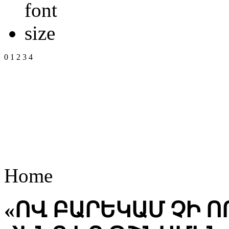
0
1
2
3
4
Home
«ՈՎ ԲԱՐԵԿԱՄ ՉԻ Ո