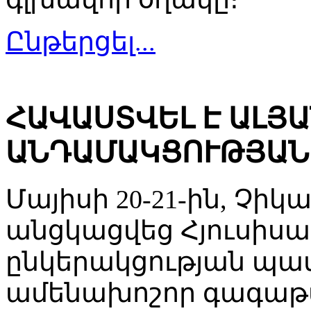
Ընթերցել...
ՀԱՎԱՍՏՎԵԼ Է ԱԼՅ
ԱՆԴԱՄԱԿՑՈՒԹՅԱՆ
Մայիսի 20-21-ին, Չիկա
անցկացվեց Հյուսիս
ընկերակցության պա
ամենախոշոր գագաթաժ