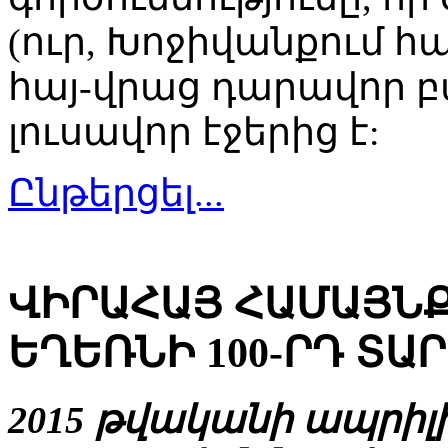
(ուր, Խոջիվանքում հ
հայ-վրաց դարավոր 
լուսավոր էջերից է:
Ընթերցել...
ՎԻՐԱՀԱՅ ՀԱՄԱՅՆՔ
ԵՂԵՌՆԻ 100-ՐԴ ՏԱ
2015 թվականի ապրիլի