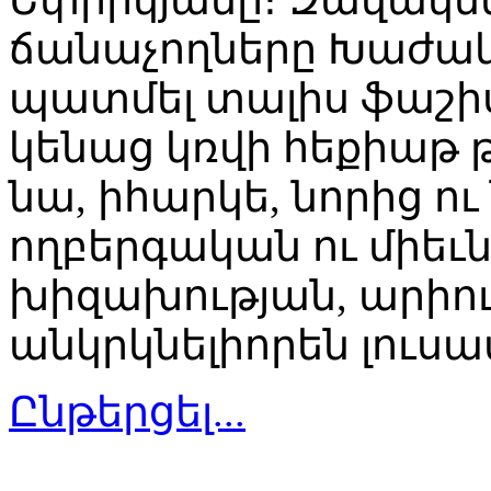
ճանաչողները Խաժակի
պատմել տալիս ֆաշիս
կենաց կռվի հեքիաթ 
նա, իհարկե, նորից ու
ողբերգական ու միեւ
խիզախության, արիո
անկրկնելիորեն լուսա
Ընթերցել...