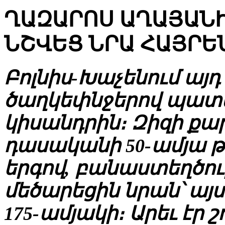
ՂԱԶԱՐՈՍ ԱՂԱՅԱՆԻ
ՆՇՎԵՑ ՆՐԱ ՀԱՅՐԵ
Բոլնիս-Խաչենում այդ
ծաղկեփնջերով պատեցի
կիսանդրին։ Զիզի քա
դասականի 50-ամյա 
երգով, բանաստեղծու
մեծարեցին նրան՝ այ
175-ամյակի։ Արեւ էր շ