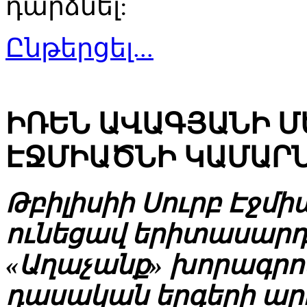
դարձնել:
Ընթերցել...
ԻՌԵՆ ԱՎԱԳՅԱՆԻ Մ
ԷՋՄԻԱԾՆԻ ԿԱՄԱՐՆ
Թբիլիսիի Սուրբ Էջմի
ունեցավ երիտասարդ 
«Աղաչանք» խորագրով
դասական երգերի ա