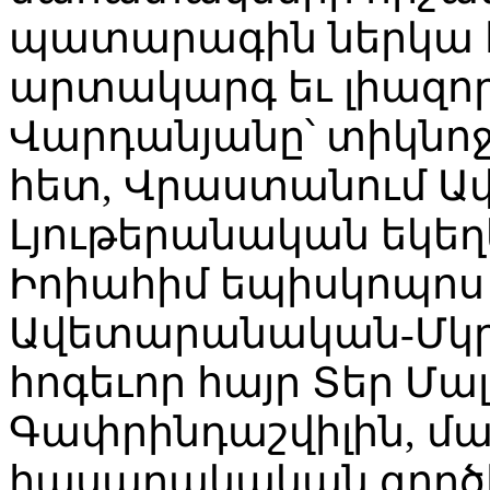
պատարագին ներկա է
արտակարգ եւ լիազոր
Վարդանյանը՝ տիկնոջ
հետ, Վրաստանում 
Լյութերանական եկեղ
Իոիահիմ եպիսկոպոս
Ավետարանական-Մկր
հոգեւոր հայր Տեր Մ
Գափրինդաշվիլին, մ
հասարակական գործի