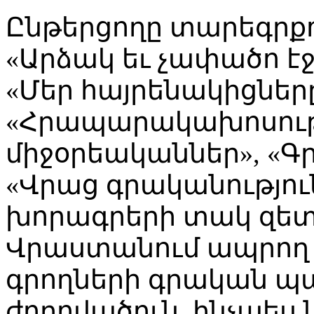
Ընթերցողը տարեգրքո
«Արձակ եւ չափածո է
«Մեր հայրենակիցները
«Հրապարակախոսությ
միջօրեականներ», «Գ
«Վրաց գրականությունը
խորագրերի տակ զետե
Վրաստանում ապրող 
գրողների գրական պ
ժողովածուն, ինչպես ն