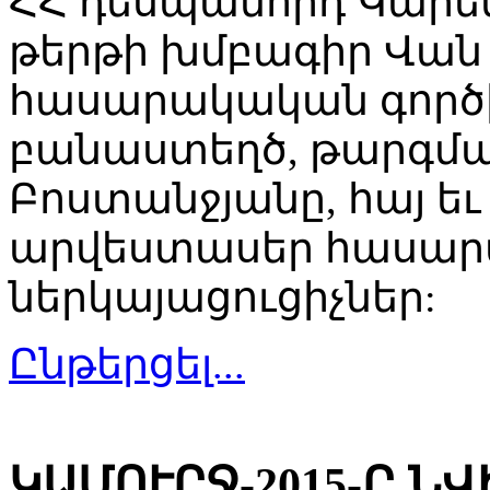
ՀՀ դեսպանորդ Կարեն
թերթի խմբագիր Վան 
հասարակական գործիչ
բանաստեղծ, թարգմա
Բոստանջյանը, հայ ե
արվեստասեր հասար
ներկայացուցիչներ:
Ընթերցել...
ԿԱՄՈՒՐՋ-2015-Ը Ն