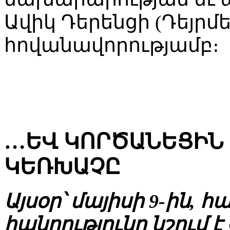
Ավիկ Դերենցի (Դեյրմե
հովանավորությամբ։
…ԵՎ ԿՈՐԾԱՆԵՑԻՆ
ԿԵՌԽԱՉԸ
Այսօր՝ մայիսի 9-ին,
հանրությունը նշում