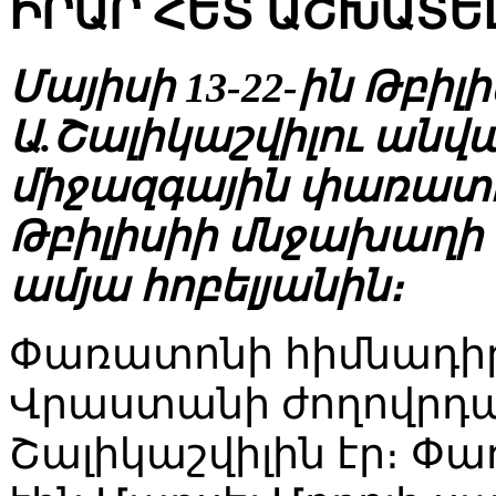
ԻՐԱՐ ՀԵՏ ԱՇԽԱՏԵԼ
Մայիսի 13-22-ին Թբի
Ա.Շալիկաշվիլու ան
միջազգային փառատոն
Թբիլիսիի մնջախաղի
ամյա հոբելյանին։
Փառատոնի հիմնադիր
Վրաստանի ժողովրդ
Շալիկաշվիլին էր։ Փ