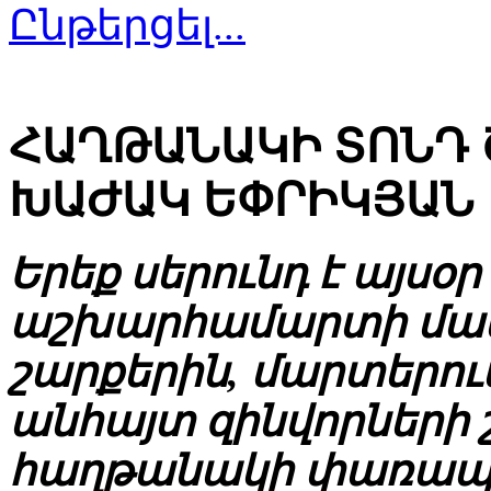
Ընթերցել...
ՀԱՂԹԱՆԱԿԻ ՏՈՆԴ 
ԽԱԺԱԿ ԵՓՐԻԿՅԱՆ
Երեք սերունդ է այսօ
աշխարհամարտի մաս
շարքերին, մարտերու
անհայտ զինվորների շ
հաղթանակի փառապան