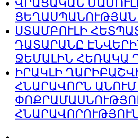
ՎՐԱՑԱԿԱՆ ՄԱՄՈՒԼ
ՑԵՂԱՍՊԱՆՈՒԹՅԱՆ
ՍՏԱՄԲՈՒԼԻ ՀԵՏՊ
ԴԱՏԱՐԱՆԸ ԷՆՎԵՐԻ
ՋԵՄԱԼԻՆ ՀԵՌԱԿԱ 
ԻՐԱԿԼԻ ՂԱՐԻԲԱՇՎԻ
ՀՆԱՐԱՎՈՐՆ ԱՆՈՒՄ
ՓՈՔՐԱՄԱՍՆՈՒԹՅՈ
ՀՆԱՐԱՎՈՐՈՒԹՅՈՒՆ