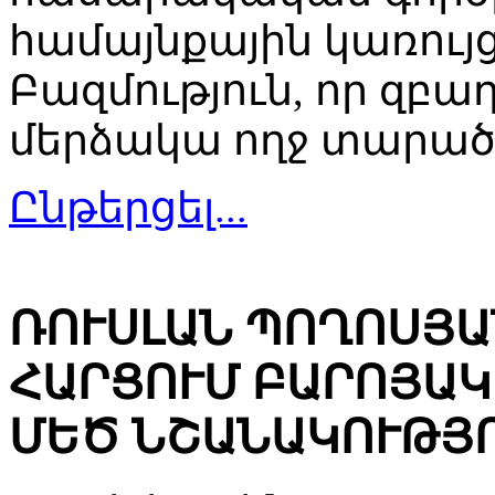
համայնքային կառույ
Բազմություն, որ զբաղ
մերձակա ողջ տարած
Ընթերցել...
ՌՈՒՍԼԱՆ ՊՈՂՈՍՅԱ
ՀԱՐՑՈՒՄ ԲԱՐՈՅԱԿ
ՄԵԾ ՆՇԱՆԱԿՈՒԹՅՈ