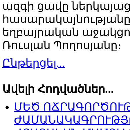
ազգի ցավը ներկայաց
հասարակայնությանը
եղբայրական աջակցու
Ռուսլան Պողոսյանը։
Ընթերցել...
Ավելի Հոդվածներ...
ՄԵԾ ՈՃՐԱԳՈՐԾՈՒ
ԺԱՄԱՆԱԿԱԳՐՈՒԹՅ