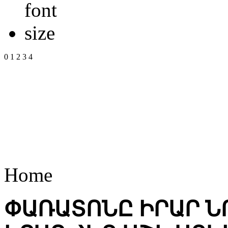
0
1
2
3
4
Home
ՓԱՌԱՏՈՆԸ ԻՐԱՐ Ն