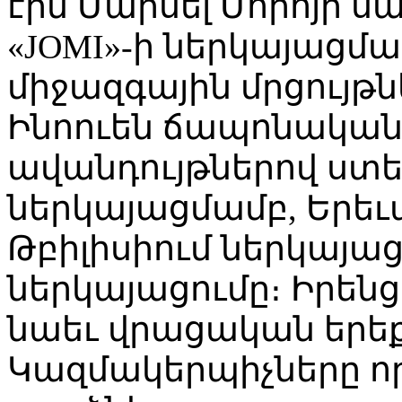
էին Մարսել Մորոյի ս
«JOMI»-ի ներկայացմա
միջազգային մրցույթ
Ինոուեն ճապոնական
ավանդույթներով ստեղծ
ներկայացմամբ, Երե
Թբիլիսիում ներկայաց
ներկայացումը։ Իրենց
նաեւ վրացական երե
Կազմակերպիչները որ