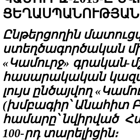
ՑԵՂԱՍՊԱՆՈՒԹՅԱՆ 
Ընթերցողին մատուց
ստեղծագործական մի
«Կամուրջ» գրական-մ
հասարակական կազմ
լույս ընծայվող «Կամո
(խմբագիր՝ Անահիտ 
համարը՝ նվիրված Հ
100-րդ տարելիցին։