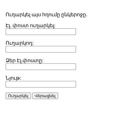
Ուղարկել այս հղումը ընկերոջը.
Էլ. փոստ ուղարկել:
Ուղարկող:
Ձեր Էլ.փոստը:
Նյութ:
Ուղարկել
Վերացնել