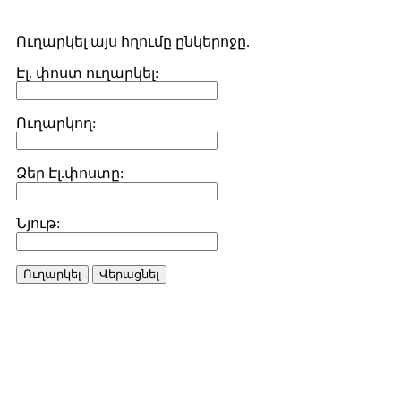
Ուղարկել այս հղումը ընկերոջը.
Էլ. փոստ ուղարկել:
Ուղարկող:
Ձեր Էլ.փոստը:
Նյութ:
Ուղարկել
Վերացնել