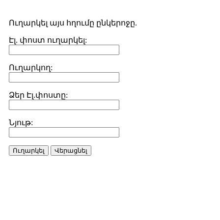
Ուղարկել այս հղումը ընկերոջը.
Էլ. փոստ ուղարկել:
Ուղարկող:
Ձեր Էլ.փոստը:
Նյութ:
Ուղարկել
Վերացնել