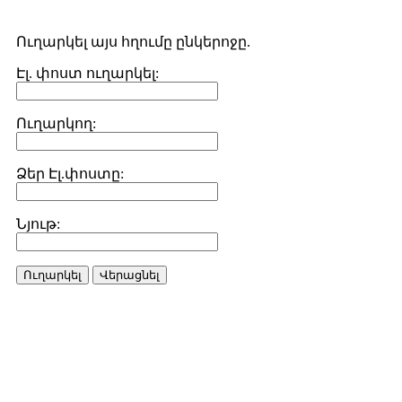
Ուղարկել այս հղումը ընկերոջը.
Էլ. փոստ ուղարկել:
Ուղարկող:
Ձեր Էլ.փոստը:
Նյութ:
Ուղարկել
Վերացնել