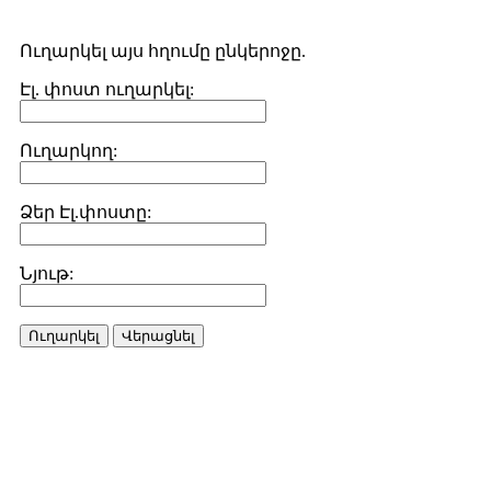
Ուղարկել այս հղումը ընկերոջը.
Էլ. փոստ ուղարկել:
Ուղարկող:
Ձեր Էլ.փոստը:
Նյութ:
Ուղարկել
Վերացնել