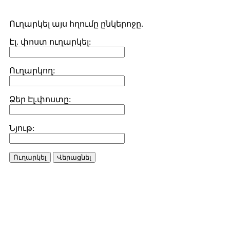
Ուղարկել այս հղումը ընկերոջը.
Էլ. փոստ ուղարկել:
Ուղարկող:
Ձեր Էլ.փոստը:
Նյութ:
Ուղարկել
Վերացնել