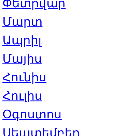
Փետրվար
Մարտ
Ապրիլ
Մայիս
Հունիս
Հուլիս
Օգոստոս
Սեպտեմբեր