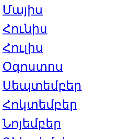
Մայիս
Հունիս
Հուլիս
Օգոստոս
Սեպտեմբեր
Հոկտեմբեր
Նոյեմբեր