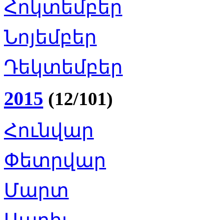
Հոկտեմբեր
Նոյեմբեր
Դեկտեմբեր
2015
(12/101)
Հունվար
Փետրվար
Մարտ