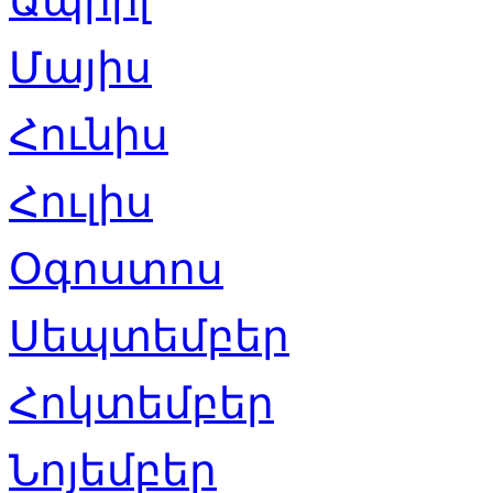
Ապրիլ
Մայիս
Հունիս
Հուլիս
Օգոստոս
Սեպտեմբեր
Հոկտեմբեր
Նոյեմբեր