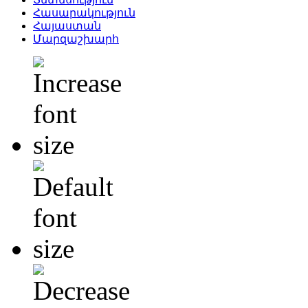
Հասարակություն
Հայաստան
Մարզաշխարհ