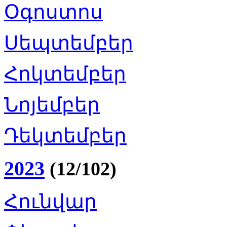
Օգոստոս
Սեպտեմբեր
Հոկտեմբեր
Նոյեմբեր
Դեկտեմբեր
2023
(12/102)
Հունվար