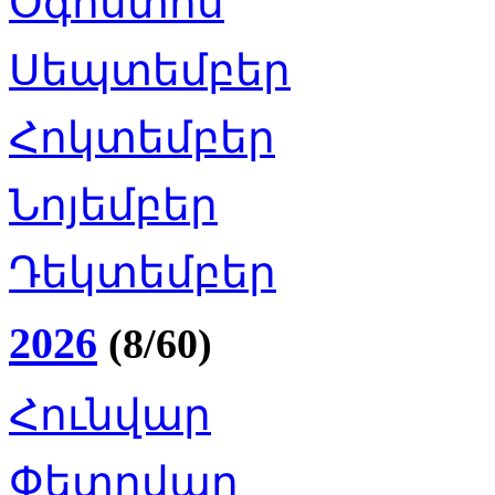
Օգոստոս
Սեպտեմբեր
Հոկտեմբեր
Նոյեմբեր
Դեկտեմբեր
2026
(8/60)
Հունվար
Փետրվար