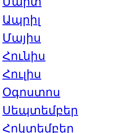
Մարտ
Ապրիլ
Մայիս
Հունիս
Հուլիս
Օգոստոս
Սեպտեմբեր
Հոկտեմբեր