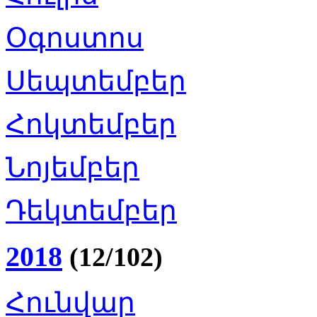
Օգոստոս
Սեպտեմբեր
Հոկտեմբեր
Նոյեմբեր
Դեկտեմբեր
2018
(12/102)
Հունվար