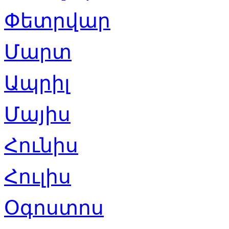
Փետրվար
Մարտ
Ապրիլ
Մայիս
Հունիս
Հուլիս
Օգոստոս