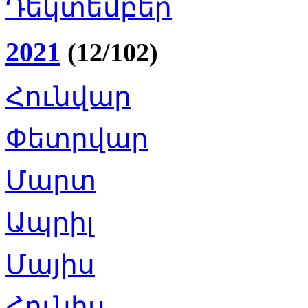
Դեկտեմբեր
2021
(12/102)
Հունվար
Փետրվար
Մարտ
Ապրիլ
Մայիս
Հունիս