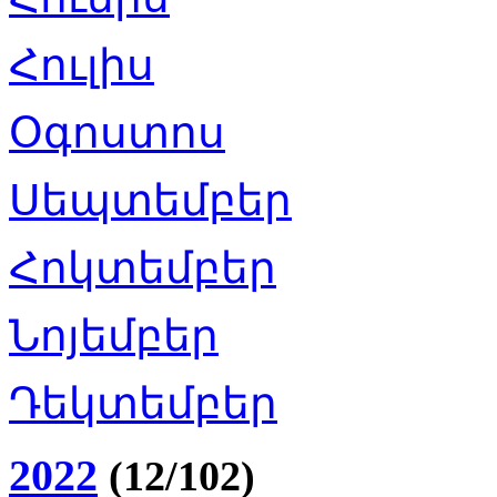
Հուլիս
Օգոստոս
Սեպտեմբեր
Հոկտեմբեր
Նոյեմբեր
Դեկտեմբեր
2022
(12/102)