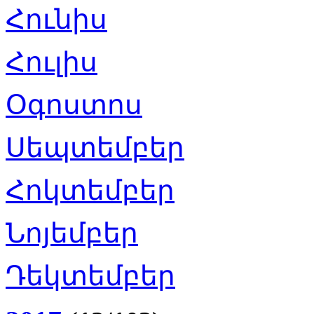
Հունիս
Հուլիս
Օգոստոս
Սեպտեմբեր
Հոկտեմբեր
Նոյեմբեր
Դեկտեմբեր