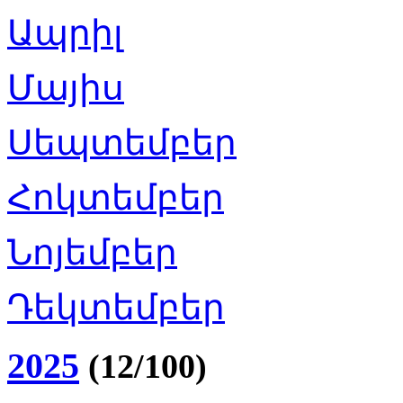
Ապրիլ
Մայիս
Սեպտեմբեր
Հոկտեմբեր
Նոյեմբեր
Դեկտեմբեր
2025
(12/100)