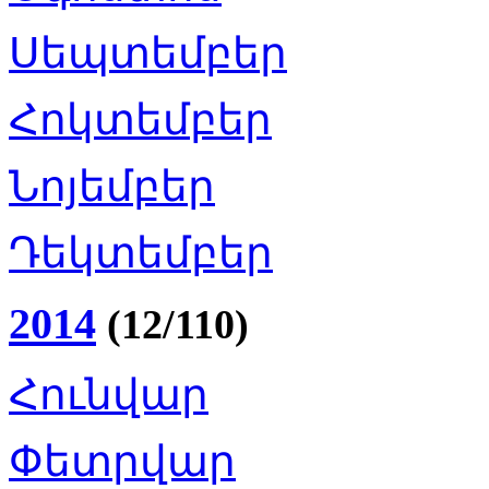
Սեպտեմբեր
Հոկտեմբեր
Նոյեմբեր
Դեկտեմբեր
2014
(12/110)
Հունվար
Փետրվար