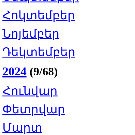
Հոկտեմբեր
Նոյեմբեր
Դեկտեմբեր
2024
(9/68)
Հունվար
Փետրվար
Մարտ