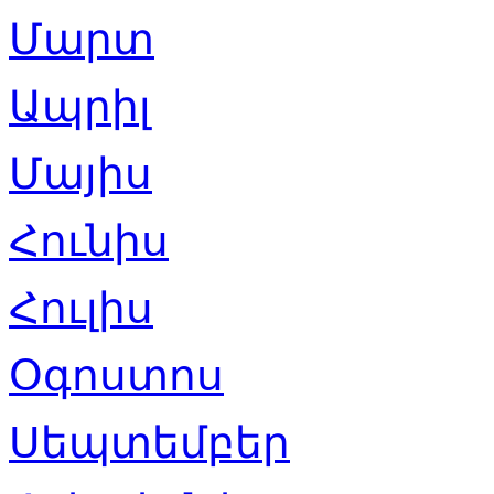
Մարտ
Ապրիլ
Մայիս
Հունիս
Հուլիս
Օգոստոս
Սեպտեմբեր