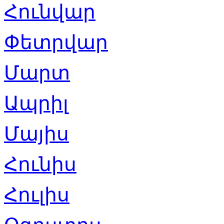
Հունվար
Փետրվար
Մարտ
Ապրիլ
Մայիս
Հունիս
Հուլիս