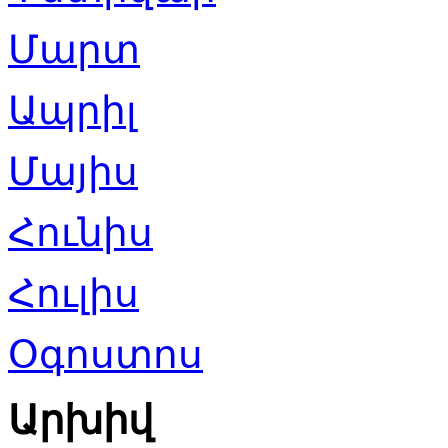
Մարտ
Ապրիլ
Մայիս
Հունիս
Հուլիս
Օգոստոս
Արխիվ