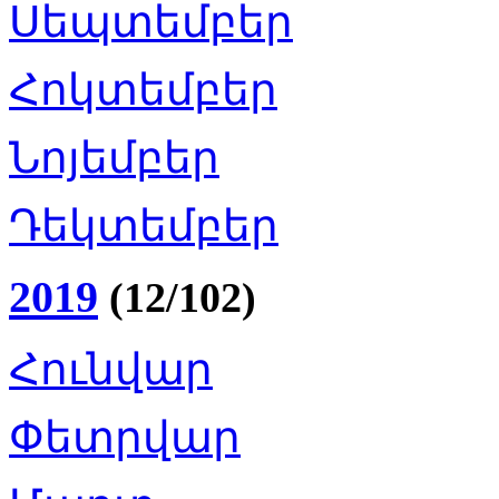
Սեպտեմբեր
Հոկտեմբեր
Նոյեմբեր
Դեկտեմբեր
2019
(12/102)
Հունվար
Փետրվար