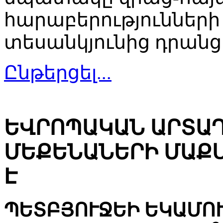
հարաբերությունների 
տեսանկյունից դրանց
Ընթերցել...
ԵՎՐՈՊԱԿԱՆ ԱՐՏԱ
ՄԵՔԵՆԱՆԵՐԻ ՄԱՔ
Է
ՊԵՏԲՅՈՒՋԵԻ ԵԿԱՄՈՒ