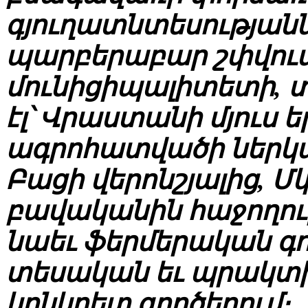
գյուղատնտեսությանն
պարբերաբար շփվում
մունիցիպալիտետի, 
էլ՝ Վրաստանի մյուս 
ագրոհատվածի ներկա
Բացի վերոնշյալից, Մ
բավականին հաջողու
նաեւ ֆերմերական գոր
տեսական եւ պրակտիկ
կոնկրետ գործերում։