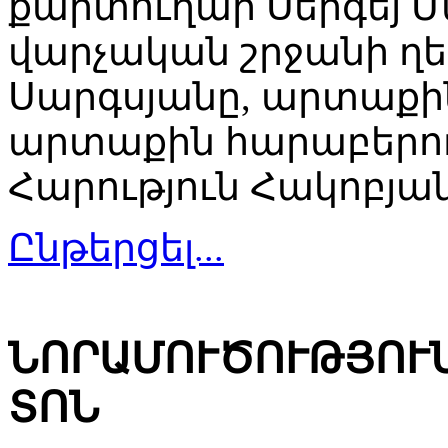
քարտուղար Սերգեյ 
վարչական շրջանի 
Սարգսյանը, արտաքի
արտաքին հարաբերու
Հարություն Հակոբյան
Ընթերցել...
ՆՈՐԱՄՈՒԾՈՒԹՅՈՒ
ՏՈՆ