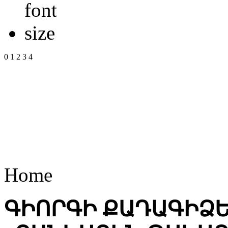
0
1
2
3
4
Home
ԳԻՈՐԳԻ ՔԱԴԱԳԻՁԵ