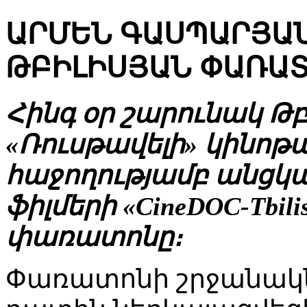
ԱՐՄԵՆ ԳԱՍՊԱՐՅԱ
ԹԲԻԼԻՍՅԱՆ ՓԱՌԱ
Հինգ օր շարունակ Թբ
«Ռուսթավելի» կինոթ
հաջողությամբ անցկ
ֆիլմերի «CineDOC-Tbil
փառատոնը։
Փառատոնի շրջանակ