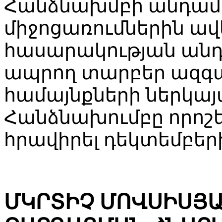
Հանձնախմբի անդամ
միջոցառումներին ավ
հասարակության անդ
ապրող տարբեր ազգա
համայնքների ներկայ
Հանձնախումբը որոշե
հրավիրել դեկտեմբեր
ՄԿՐՏԻՉ ՄՈՎՍԻՍՅԱ