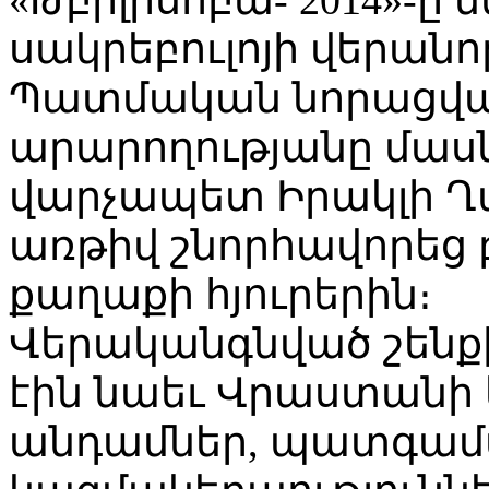
սակրեբուլոյի վերան
Պատմական նորացվա
արարողությանը մա
վարչապետ Իրակլի Ղ
առթիվ շնորհավորեց բ
քաղաքի հյուրերին։
Վերականգնված շենք
էին նաեւ Վրաստանի
անդամներ, պատգամա