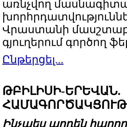
առնչվող մասնագիտ
խորհրդատվություննե
Վրաստանի մասշտաբո
գյուղերում գործող ֆ
Ընթերցել...
ԹԲԻԼԻՍԻ-ԵՐԵՎԱՆ.
ՀԱՄԱԳՈՐԾԱԿՑՈՒԹ
Ինչպես արդեն հաղորդ