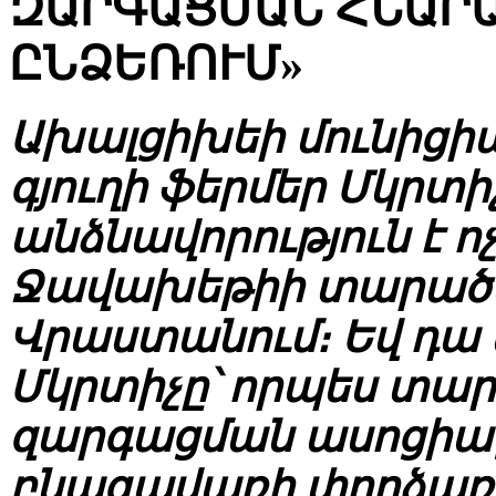
ԶԱՐԳԱՑՄԱՆ ՀՆԱՐԱ
ԸՆՁԵՌՈՒՄ»
Ախալցիխեի մունիցի
գյուղի ֆերմեր Մկրտ
անձնավորություն է ո
Ջավախեթիի տարածաշ
Վրաստանում։ Եվ դա
Մկրտիչը՝ որպես տա
զարգացման ասոցիաց
բնագավառի փորձառ