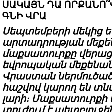
ՍԱԿԱՅՆ ԴԱ ՈՐՔԱՆՈ
ԳՆԻ ՎՐԱ
Սեպտեմբերի մեկից 
արտադրության մեքե
մաքսատուրքը վերաց
եվրոպական մեքենան
Վրաստան ներմուծած 
հաշվով կարող են տնտե
լարի։ Մաքսատուրքի
տուժում է պետբյուջե