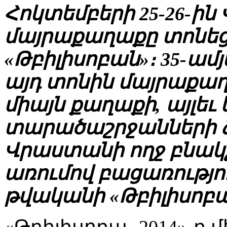
Հոկտեմբերի 25-26-ի
մայրաքաղաքը տոնե
«Թբիլիսոբան»։ 35-ամ
այդ տոնին մայրաքաղ
միայն քաղաքի, այլեւ 
տարածաշրջանների ձ
Վրաստանի ողջ բնակչ
առումով բացառությու
թվականի «Թբիլիսոբա
«Թբիլիսոբա- 2014»-ը 