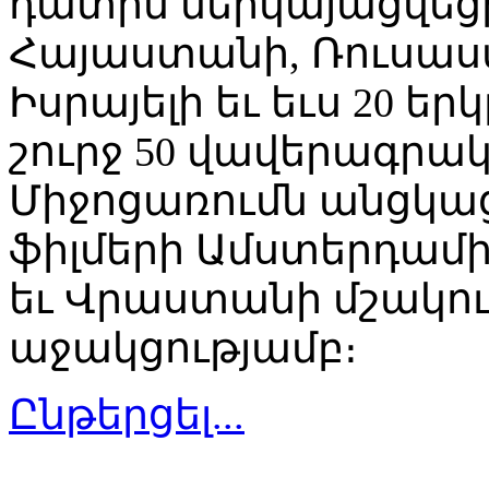
դատին ներկայացվեց
Հայաստանի, Ռուսաստ
Իսրայելի եւ եւս 20 ե
շուրջ 50 վավերագրակ
Միջոցառումն անցկա
ֆիլմերի Ամստերդամ
եւ Վրաստանի մշակո
աջակցությամբ։
Ընթերցել...