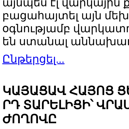
այնպես էլ վարկային
բացահայտել այն մեխ
օգնությամբ վարկատ
են ստանալ աննախադ
Ընթերցել...
ԿԱՅԱՑԱՎ ՀԱՅՈՑ Ց
ՐԴ ՏԱՐԵԼԻՑԻ՝ ՎՐ
ԺՈՂՈՎԸ