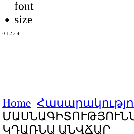
0
1
2
3
4
Home
Հասարակությո
ՄԱՍՆԱԳԻՏՈՒԹՅՈՒՆՆ
ԿԴԱՌՆԱ ԱՆՎՃԱՐ