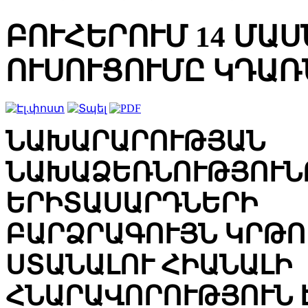
ԲՈՒՀԵՐՈՒՄ 14 ՄԱ
ՈՒՍՈՒՑՈՒՄԸ ԿԴԱՌ
ՆԱԽԱՐԱՐՈՒԹՅԱՆ
ՆԱԽԱՁԵՌՆՈՒԹՅՈՒՆ
ԵՐԻՏԱՍԱՐԴՆԵՐԻ
ԲԱՐՁՐԱԳՈՒՅՆ ԿՐԹՈ
ՍՏԱՆԱԼՈՒ ՀԻԱՆԱԼԻ
ՀՆԱՐԱՎՈՐՈՒԹՅՈՒՆ 