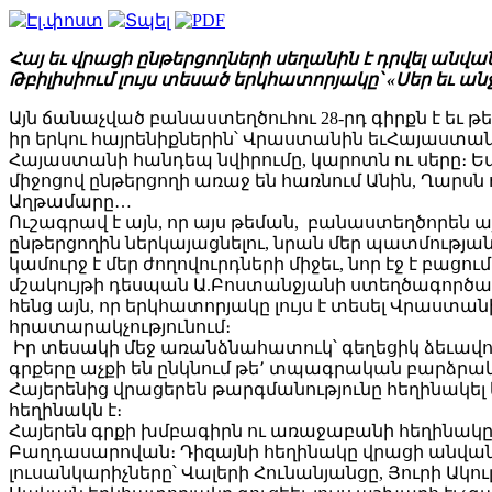
Հայ եւ վրացի ընթերցողների սեղանին է դրվել անվ
Թբիլիսիում լույս տեսած երկհատորյակը՝ «Սեր եւ 
Այն ճանաչված բանաստեղծուհու 28-րդ գիրքն է եւ 
իր երկու հայրենիքներին՝ Վրաստանին եւՀայաստան
Հայաստանի հանդեպ նվիրումը, կարոտն ու սերը։ Եվ
միջոցով ընթերցողի առաջ են հառնում Անին, Ղարսն ո
Աղթամարը…
Ուշագրավ է այն, որ այս թեման, բանաստեղծորեն
ընթերցողին ներկայացնելու, նրան մեր պատմությանը,
կամուրջ է մեր ժողովուրդների միջեւ, նոր էջ է բացո
մշակույթի դեսպան Ա.Բոստանջյանի ստեղծագործակա
հենց այն, որ երկհատորյակը լույս է տեսել Վրաս
հրատարակչությունում։
Իր տեսակի մեջ առանձնահատուկ՝ գեղեցիկ ձեւավորվ
գրքերը աչքի են ընկնում թե՚ տպագրական բարձրակ
Հայերենից վրացերեն թարգմանությունը հեղինակել
հեղինակն է։
Հայերեն գրքի խմբագիրն ու առաջաբանի հեղինակը 
Բաղդասարովան։ Դիզայնի հեղինակը վրացի անվանի 
լուսանկարիչները՝ Վալերի Հունանյանցը, Յուրի Ակո