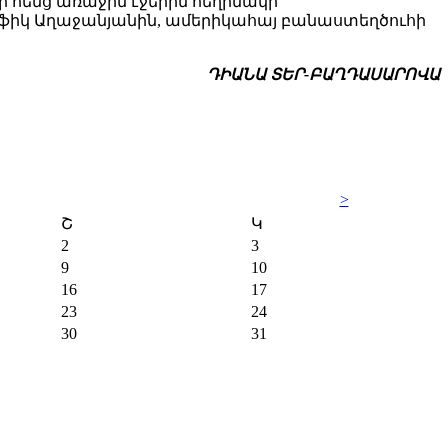
րի հենց առաջին էջերին հեղինակի
ֆիկ Աղաջանյանին, ամերիկահայ բանաստեղծուհի
ԴԻԱՆԱ ՏԵՐ-ԲԱՂԴԱՍԱՐՈՎԱ
>
Շ
Կ
2
3
9
10
16
17
23
24
30
31