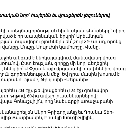
կան նոր՝ հայերեն եւ վրացերեն լեզուներով,
նակի ստեղծագործության հիմնական թեմաները՝ սիրո,
դրված է իր պապենական երկրի՝ Արեւմտյան
յան տպավորություններն են՝ շուրջ 50 տաղ, որոնց
վանքը, Մուշը, Սուլուխի կամուրջը, Վանը,
ռաջին անգամ է ներկայացվում, մանավանդ վրաց
ումով։ Ըստ էության, գիրքը մի նոր, գեղեցիկ
 չէ, հենց իր՝ Վ.Փշավելայի մրցանակի դափնեկիր, վրաց
 գործունեության մեջ։ Եվ դրա մասին խոսում է
ատարակությամբ, Թբիլիսիի «Մերանի»
 (204 էջ), թե վրացերեն (124 էջ) գունավոր
 թղթով, 60-ից ավելի լուսանկարներով։
վալա Գոնաշվիլին, որը նաեւ գրքի առաջաբանի
անացրել են Անրի Գրիգորյանը եւ Դիանա Տեր-
վիթ Ցվարիանին, Իրակլի Խուցիշվիլին,