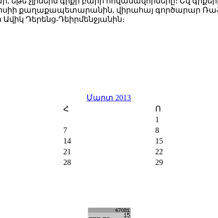
ար, եթե չլինեին գրքի բարի հովանավորները։ Եվ գրքե
իլիսիի քաղաքապետարանին, վիրահայ գործարար Ռա
Ավիկ Դերենց-Դեիրմենջյանին։
Մարտ 2013
Հ
Ո
1
7
8
14
15
21
22
28
29