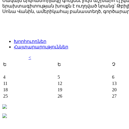
Սակայն երկհատորյակը գուցեեւ լույս աշխարհ էլ չգ
երախտագիտության խոսքն է ուղղված նրանց՝ Թբ
Սոնա Վանին, ամերիկահայ բանաստեղծ, գործարար 
Խորհուրդներ
Հայտարարություններ
<
Ե
Ե
Չ
4
5
6
11
12
13
18
19
20
25
26
27