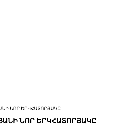
ԱՆԻ ՆՈՐ ԵՐԿՀԱՏՈՐՅԱԿԸ
ՋՅԱՆԻ ՆՈՐ ԵՐԿՀԱՏՈՐՅԱԿԸ