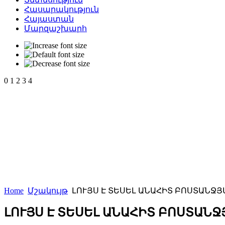
Հասարակություն
Հայաստան
Մարզաշխարհ
0
1
2
3
4
Home
Մշակույթ
ԼՈՒՅՍ Է ՏԵՍԵԼ ԱՆԱՀԻՏ ԲՈՍՏԱՆՋՅ
ԼՈՒՅՍ Է ՏԵՍԵԼ ԱՆԱՀԻՏ ԲՈՍՏԱՆ