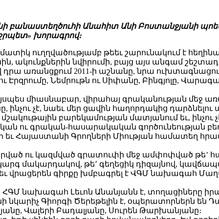
անի բանաստեղծուհի Անահիտ Անի Բոստանջյանի պոետա
անջրպետ» խորագրով։
թեմատիկ ուղղվածությամբ թեեւ շարունակում է հեղի
ին, ակունքներին նվիրումի, բայց այս անգամ շեշտա
 դրա առանցքում 2011-ի աշնանը, նրա ուխտագնացութ
ւ Էրզրումը, Նեմրութն ու Սիփանը, Բինգյոլը, Վարագա 
 այսպես միասնաբար, վիրահայ գրականության մեջ ա
 ինչու չէ, նաեւ մեր ցավին հաղորդակից դարձնելու առ
ւմ մշակութային բարեկամության մատյանում եւ, ինչու
ն ու գրական-հասարակական գործունեության բեղուն
տանի եւ Հայաստանի Գրողների Միության համատեղ հր
ած ու կազմված գրատուփի մեջ ամփոփված թե’ հայերեն
արգ մակարդակով, թե՚ գեղեցիկ դիզայնով, կավճապատ
 եւ վրացերեն գիրքը խմբագրել է ՎԳՄ նախագահ Մաղ
ՀԳՄ նախագահ Լեւոն Անանյանն է, տողացիները իրակ
նկարիչ Գիորգի Ծերեթելին է, օպերատորներն են Դա
ւլյանը, Վալերի Բադալյանը, Սուրեն Թարխանյանը։