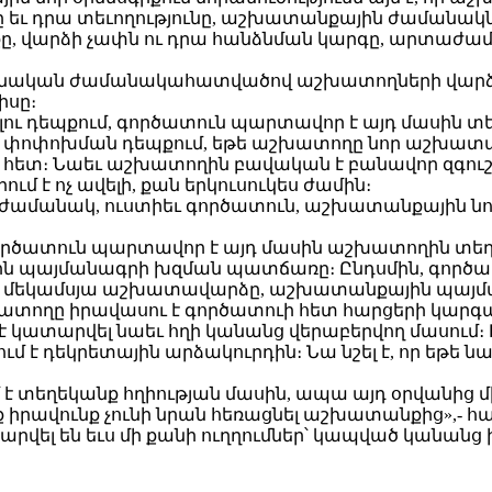
ը եւ դրա տեւողությունը, աշխատանքային ժամանա
 վարձի չափն ու դրա հանձնման կարգը, արտաժամ
ռնական ժամանակահատվածով աշխատողների վարձա
իսը։
ւ դեպքում, գործատուն պարտավոր է այդ մասին տ
 փոփոխման դեպքում, եթե աշխատողը նոր աշխատա
երի հետ։ Նաեւ աշխատողին բավական է բանավոր զգու
 է ոչ ավելի, քան երկուսուկես ժամին։
աժամանակ, ուստիեւ գործատուն, աշխատանքային նո
ծատուն պարտավոր է այդ մասին աշխատողին տեղեկա
ին պայմանագրի խզման պատճառը։ Ընդսմին, գործ
թե մեկամսյա աշխատավարձը, աշխատանքային պայման
խատողը իրավասու է գործատուի հետ հարցերի կար
կատարվել նաեւ հղի կանանց վերաբերվող մասում։ 
է դեկրետային արձակուրդին։ Նա նշել է, որ եթե նա
է տեղեկանք հղիության մասին, ապա այդ օրվանից մ
ոք իրավունք չունի նրան հեռացնել աշխատանքից»,- հ
րվել են եւս մի քանի ուղղումներ՝ կապված կանանց 