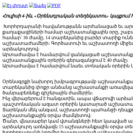
Հուլիսի 4-ին, «Օրենսդրական տեղեկատու» կայքու
Խորհրդարանի հավանությանն արժանացած եւ արդե
քաղաքացիների համար աշխատանքային օրը, շաբաթա
համար՝ 36 ժամը, 14 տարեկանից բարձր տարիք ու
աշխատաժամերի։ Գործատուի եւ աշխատողի միջեւ
արձակուրդով։
Արտաժամյա է համարվում ցանկացած աշխատանքը, 
աշխատանքային օրերին գերազանցում է 40 ժամը։
Արտաժամյա է համարվում նաեւ տոնական օրերի
Օրենսգրքի նախորդ խմբագրությամբ աշխատանքայի
տարեկանից փոքր անձանց աշխատանքի առավելագու
ծանրաբեռնելը գիշերային ժամերին։
Ինչ վերաբերում է հանգստին, ապա վճարովի արձակ
պաշտոնական ազատ օրերին կատարած աշխատան
Տարեկան մեկ անգամ, աշխատողի պահանջի դեպքու
աշխատանքային օրվա ժամկետով։
Ծանր, վնասաբեր կամ վտանգների հետ կապված ա
արձակուրդ առնվազն 15 աշխատանքային օրվա տեւ
Խորհրդարանի կողմից հաստատված աշխատանքային 