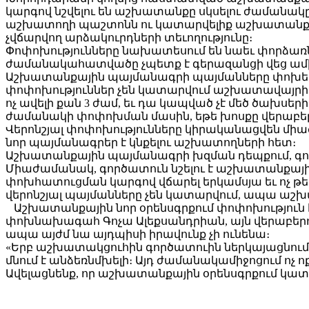
կարգով նշվելու են աշխատանքը սկսելու ժամանակ
աշխատողի պաշտոնն ու կատարվելիք աշխատանքը,
չվճարվող արձակուրդների տեւողությունը։
Փոփոխությունները նախատեսում են նաեւ փորձա
ժամանակահատվածը չպետք է գերազանցի վեց ամ
Աշխատանքային պայմանագրի պայմանները փոխելո
փոփոխություններ չեն կատարվում աշխատավայրի
ոչ ավելի քան 3 ժամ, եւ դա կապված չէ մեծ ծախս
ժամանակի փոփոխման մասին, եթե խոսքը վերաբերում
Վերոնշյալ փոփոխությունները կիրականացվեն մի
նոր պայմանագրեր է կնքելու աշխատողների հետ։
Աշխատանքային պայմանագրի խզման դեպքում, գոր
Միաժամանակ, գործատուն նշելու է աշխատանքայ
փոխհատուցման կարգով վճարել երկամսյա եւ ոչ 
վերոնշյալ պայմանները չեն կատարվում, ապա աշ
Աշխատանքային նոր օրենսգրքում փոփոխություն է 
փոխնախագահ Գոչա Ալեքսանդրիան, այն վերաբերում 
ապա այժմ նա այդպիսի իրավունք չի ունենա։
«Երբ աշխատակցուհին գործատուին ներկայացնում 
մնում է անձեռնմխելի։ Այդ ժամանակամիջոցում ոչ 
Ավելացնենք, որ աշխատանքային օրենսգրքում կատա