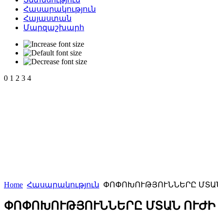
Հասարակություն
Հայաստան
Մարզաշխարհ
0
1
2
3
4
Home
Հասարակություն
ՓՈՓՈԽՈՒԹՅՈՒՆՆԵՐԸ ՄՏԱՆ
ՓՈՓՈԽՈՒԹՅՈՒՆՆԵՐԸ ՄՏԱՆ ՈՒԺԻ