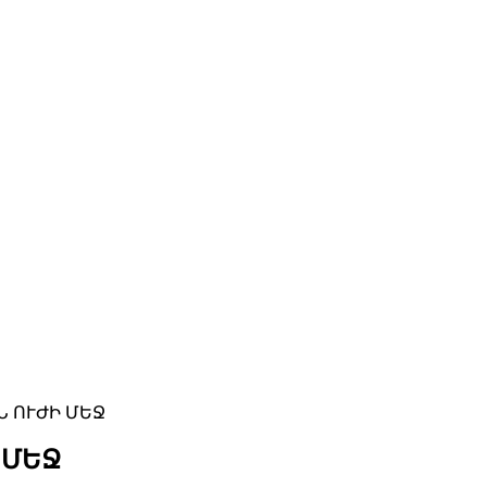
 ՈՒԺԻ ՄԵՋ
 ՄԵՋ