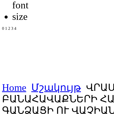
0
1
2
3
4
Home
Մշակույթ
ՎՐԱՍ
ԲԱՆԱՀԱՎԱՔՆԵՐԻ Հ
ԳԱՆՁԱՑԻ ՈՒ ՎԱՉԻԱ