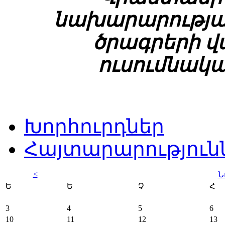
նախարարության
ծրագրերի վա
ուսումնակա
Խորհուրդներ
Հայտարարություն
<
Ն
Ե
Ե
Չ
Հ
3
4
5
6
10
11
12
13