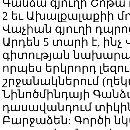
Գանձա գյուղի Շոթա 
2 եւ Ախալքալաքիի 
Վաչիան գյուղի դպր
Արդեն 5 տարի է, ին
գիտության նախարար
որպես երկրորդ լեզո
շրջանակներում (ղեկ
Նինոծմինդայի Գանձա
դասավանդում տիկի
Բարջաձեն: Գործի ն