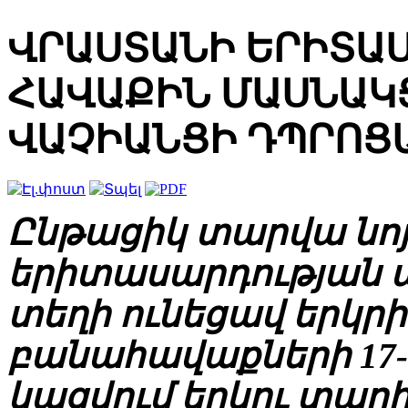
ՎՐԱՍՏԱՆԻ ԵՐԻՏԱ
ՀԱՎԱՔԻՆ ՄԱՍՆԱԿ
ՎԱՉԻԱՆՑԻ ԴՊՐՈՑ
Ընթացիկ տարվա նոյ
երիտասարդության 
տեղի ունեցավ երկր
բանահավաքների 17-ր
կացվում երկու տարի