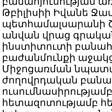
բանահյուսության ա
Թբիլիսիի Իվանե Ջա
պետհամալսարանի Շ
անվան վրաց գրակա
ինստիտուտի բանահյ
բաժանմունքի աջակց
Միջոցառման նպատա
ժողովրդական բանահ
ուսումնասիրությամբ
հետազոտությամբ հ