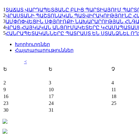
1
ՏԱՃԱՏ ՎԱՐԴԱՊԵՏՅԱՆԸ ԲԼԻՑ ՊԱՐՏԻԱՅՈՒՄ ՊԱՐՏ
2
ՎՐԱՍՏԱՆԻ ՊԱՇՏՈՆԱԿԱՆ ՊԱՏՎԻՐԱԿՈՒԹՅՈՒՆԸ Հ
3
ԱՄՓՈՓՎԵՑԻՆ ՍՓՅՈՒՌՔԻ ՆԱԽԱՐԱՐՈՒԹՅԱՆ ՀՆԳԱ
4
ՎՐԱՑ-ՀԱՅԿԱԿԱՆ ԱՆՑՈՒՄԱԿԵՏԵՐԸ ԿՀԱՄԱՊԱՏԱՍ
5
ՀԱՆՐԱՊԵՏԱԿԱՆՆԵՐԸ ՊԱՏՐԱՍՏ ԵՆ ՍՏԱՆՁՆԵԼ Ո
Խորհուրդներ
Հայտարարություններ
<
Ե
Ե
Չ
2
3
4
9
10
11
16
17
18
23
24
25
30
31