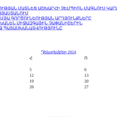
ՈՒԹՅԱՆ ՄԱՏՆԵՑ ԱՇԽԱՐՀԻ ՉԵՄՊԻՈՆ ՄԱԳՆՈՒՍ ԿԱՐ
ԱՅԱՍՏԱՆՈՒՄ
ՄՅԱ ԳՈՐԾՈՒՆԵՈՒԹՅԱՆ ԱՐԴՅՈՒՆՔՆԵՐԸ
ԽԱՆԵՆ ՄԻՋԱԶԳԱՅԻՆ ՉԱՓԱՆԻՇԵՐԻՆ
ՂՋ ՊԱՏԱՍԽԱՆԱՏՎՈՒԹՅՈՒՆԸ
Դեկտեմբեր 2024
Հ
Ո
5
6
12
13
19
20
26
27