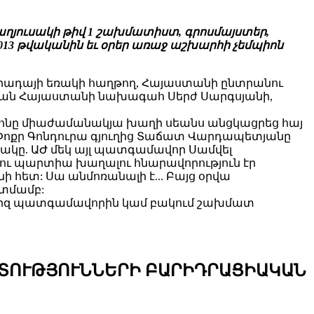
աղյուսակի թիվ 1 շախմատիստ, գրոսմայստեր,
013 թվականին եւ օրեր առաջ աշխարհի չեմպիոն
պիադայի եռակի հաղթող, Հայաստանի ընտրանու
նեցան Հայաստանի նախագահ Սերժ Սարգսյանի,
իոնը միաժամանակյա խաղի սեանս անցկացրեց հայ
Փոքր Գոնդուրա գյուղից Տաճատ Վարդապետյանը
կը. ԱԺ մեկ այլ պատգամավոր Սամվել
րկու պարտիա խաղալու հնարավորություն էր
 հետ: Սա անմոռանալի է... Բայց օրվա
տմամբ:
պարզ պատգամավորին կամ բակում շախմատ
ԵՏՈՒԹՅՈՒՆՆԵՐԻ ԲԱՐԻԴՐԱՑԻԱԿԱՆ