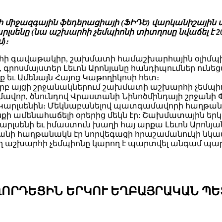
 միջազգային ֆեդերացիայի (ՖԻԴԵ) վարկանիշային 
րլսենը (նա աշխարհի չեմպիոնի տիտղոսը նվաճել է 2
)։
խարհի գավաթակիր, շախմատի համաշխարհային օլիմ
, գրոսմայստեր Լեւոն Արոնյանը հանդիպումներ ու
ք եւ Ամենայն Հայոց Կաթողիկոսի հետ։
 երբ այցի շրջանակներում շախմատի աշխարհի չեմպ
որ, ծնունդով Վրաստանի Նինոծմինդայի շրջանի 
Կարլսենին։ Մեկնաբանելով պատգամավորի հաղթանա
կյանքի ամենահաճելի օրերից մեկն էր: Շախմատային ե
լսենի եւ իմաստուն խաղի հայ արքա Լեւոն Արոնյանի
նի հաղթանակն էր նորվեգացի հրաշամանուկի նկա
եղ աշխարհի չեմպիոնը կարող է պարտվել անգամ 
ՂՈՐԴԵՑԻՆ ԵՐԿՈՒ ԵՂԲԱՅՐԱԿԱՆ Պ