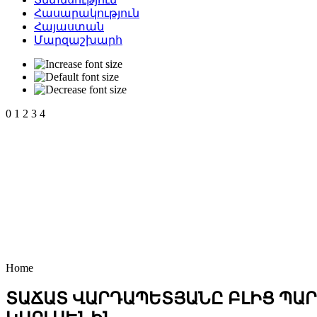
Հասարակություն
Հայաստան
Մարզաշխարհ
0
1
2
3
4
Home
ՏԱՃԱՏ ՎԱՐԴԱՊԵՏՅԱՆԸ ԲԼԻՑ ՊԱ