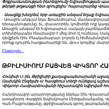
Փոքրամասնության ինտեգրումը Եվրամիության պա
թերթի թղթակցի հետ զրուցելիս՝ հայտարարեց Վր
- Ասացեք խնդրեմ, երբ առաջին անգամ եղաք Եվրամի
- Առաջին անգամ եղա Ֆրանսիայում, մասնավորապես
դեսպանությունը, եւ, փաստորեն, կոմիտեի ողջ կազ
Առաջին անգամ էի Եվրոպայում, սակայն բարեկամներ
տեխնիկապես հնարավոր է մեզ մոտ էլ ունենալ։ Սակա
դեմքերն էին։ Բնականաբար, բոլորն էլ հիմնախնդիրն
որոնք դյուրին հաղթահարելի են, մյուս կողմից՝ մա
Ընթերցել...
ԹԲԻԼԻՍԻՈՒՄ ԲԱՑՎԵՑ ՎԻԿՏՈՐ Հ
Հունիսի 12-ին, Թբիլիսիի քաղաքապետարանի աջա
(նախկին Էնգելսի) 42 հասցեում տեղի ունեցավ ա
Վիկտոր Համբարձումյանի հիշատակին նվիրված հ
Հանդիսավոր արարողությանը ներկա էին Վրաստա
առաջնորդ Վազգեն եպիսկոպոս Միրզախանյանը, Վ
Վան Բայբուրթյանը, թբիլիսաբնակ գրող, թարգմանի