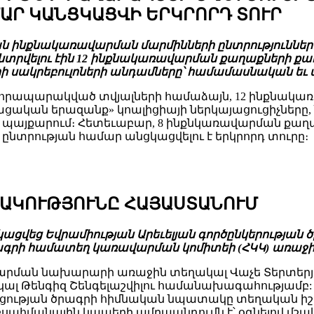
ԱՐ ԿԱՆՑԿԱՑՎԻ ԵՐԿՐՈՐԴ ՏՈՒՐ
ն ինքնակառավարման մարմինների ընտրություններ։ 
 ընտրվելու էին 12 ինքնակառավարման քաղաքների ք
րի սակրեբուլոների անդամները՝ համամասնական ե
հրապարակված տվյալների համաձայն, 12 ինքնակա
ական երազանք» կոալիցիայի ներկայացուցիչները, 
 պայքարում։ Հետեւաբար, 8 ինքնկառավարման քաղ
նտրության համար անցկացվելու է երկրորդ տուրը։
ԱԿՈՒԹՅՈՒՆԸ ՀԱՅԱՍՏԱՆՈՒՄ
ցկացվեց Եվրամիության Արեւելյան գործընկերությա
րի համատեղ կառավարման կոմիտեի (ՀԿԿ) առաջի
արման նախարարի առաջին տեղակալ Վաչե Տերտերյ
լ Թենգիզ Շենգելաշվիլու համանախագահությամբ: 
ւթյան ծրագրի հիմնական նպատակը տեղական իշխա
ահմանային կապերի ամրապնդումն է՝ օգնելով մշակե