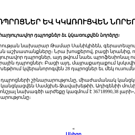
ԴՊՐՈՑՆԵՐ ԵՎ ԿԿԱՌՈՒՑՎԵՆ ՆՈՐԵ
րյուրավոր դպրոցներ եւ կկառուցվեն նորերը։
տության նախարար Թամար Սանիկիձեն, գերատեսչու
աշխատանքները։ Նրա խոսքերով, բացի նրանից, որ 
ւրավոր դպրոցներ, այդ թվում նաեւ պրոֆեսիոնալ ո
րային դպրոցներ։ Բացի այդ, մայրաքաղաքում կսկսվի 
իում կվերանորոգվեն 28 դպրոցներ եւ մեկ ուսումնա
նոր դպրոցների շինարարությունը, միաժամանակ կա
նցկացվեն Սամցխե-Ջավախեթիի, Ադիգենիի մունիցիպ
րոնշյալ նախագծի արժեքը կազմում է 36718990,38 լարի
արությունը։
«
Սկիզբ