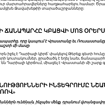
ր մարտահրավերները հաղթահարելու համար: Ծրագր
ւ Սամցխե-Ջավախեթիի տարածաշրջանները:
ՃԻ ՃԱՆԱՊԱՐՀԸ ԿԲԱՑՎԻ ՄՈՏ ՕՐԵՐՍ
պարհը, որը կապում է Վրաստանը եւ Ռուսաստանը, փա
դաշտի մի մասը:
որն իջել է Դարիալի կիրճ՝ փակելով Թերեք գետի հո
արի կուտակումներ, ջրածածկ է եղել նաեւ ճանապարհ
Դարիալի կիրճում, միացել է Վրաստանի մի շարք գեր
ՆՈՒԹՅՈՒՆՆԵՐԻ ԻՆՏԵԳՐՈՒՄԸ ՆՇԱՆ
ՌՈՎ»
յմաններն ունենան, ինչպես մենք, դրանում վտանգավո