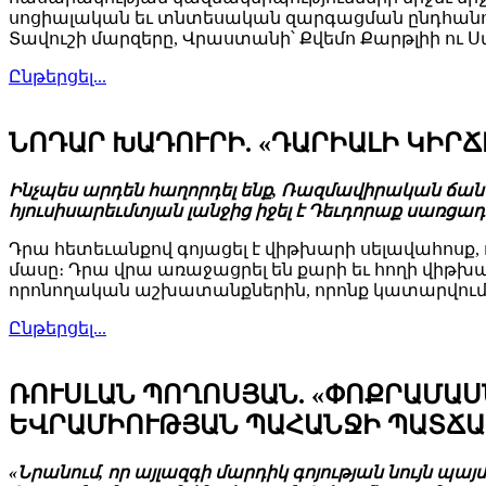
սոցիալական եւ տնտեսական զարգացման ընդհանու
Տավուշի մարզերը, Վրաստանի՝ Քվեմո Քարթլիի ո
Ընթերցել...
ՆՈԴԱՐ ԽԱԴՈՒՐԻ. «ԴԱՐԻԱԼԻ ԿԻՐ
Ինչպես արդեն հաղորդել ենք, Ռազմավիրական ճանա
հյուսիսարեւմտյան լանջից իջել է Դեւդորաք սառցա
Դրա հետեւանքով գոյացել է վիթխարի սելավահոսք, 
մասը։ Դրա վրա առաջացրել են քարի եւ հողի վիթխ
որոնողական աշխատանքներին, որոնք կատարվում են 
Ընթերցել...
ՌՈՒՍԼԱՆ ՊՈՂՈՍՅԱՆ. «ՓՈՔՐԱՄԱՍ
ԵՎՐԱՄԻՈՒԹՅԱՆ ՊԱՀԱՆՋԻ ՊԱՏՃԱ
«Նրանում, որ այլազգի մարդիկ գոյության նույն պա