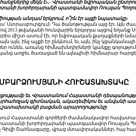
հանջներից մեկն է»,- Վրաստանի եվրոպական ընտ
աստանի խորհրդարանի պատգամավոր Ռուսլան Պողոս
ության անդամ երկրում, ո՞րն էր այցի նպատակը։
՝ Ստրասբուրգում։ Դա ծանոթության այց էր։ Այն ժա
մով 2013 թվականի հունվարին երկօրյա այցով եղանք 
իս միշտ ասում էի, որ եվրոպական քաղաքների նման
յն այն, ինչ աչքի էր ընկնում, եւ այն, ինչ կցանկան
եր ունեն, առանց հիմնախնդիրների կյանքը գոյությու
րդկանց առջեւ ծառացած են այնպիսի հիմնարար հարցեր
ԱՄԲԱՐՁՈՒՄՅԱՆԻ ՀՈՒՇԱՏԱԽՏԱԿԸ
կցությամբ եւ Վրաստանում Հայաստանի դեսպանությ
շխարհահռչակ գիտնական, ակադեմիկոս եւ անվանի աս
ուշատախտակի բացման արարողությունը:
նում Հայաստանի գործերի ժամանակավոր հավատա
րաստանի խորհրդարանի պատգամավոր Ռուսլան Պող
չ Գիվի Շահնազարը, վրաց մտավորականներ, հայ հա