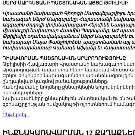
ՍԵՐԺ ՍԱՐԳՍՅԱՆԻ ՊԱՇՏՈՆԱԿԱՆ ԱՅՑԸ ԹԲԻԼԻՍԻ
Վրաստանի նախագահ Գիորգի Մարգվելաշվիլու հրավ
նախագահ Սերժ Սարգսյանը։ Հայաստանի նախագահ
Ազգային ժողովի փոխնախագահ Հերմինե Նաղդալյա
մշակույթի նախարար Հասմիկ Պողոսյանը, ԱԺ պատ
Թբիլիսիի օդանավակայանում Սերժ Սարգսյանին 
նախարար Մայա Փանջիկիձեն, պաշտոնական այլ ան
հավատարմատար Վահագն Աֆյանը եւ Հայաստանու
ԴԻՄԱՎՈՐՄԱՆ ՊԱՇՏՈՆԱԿԱՆ ԱՐԱՐՈՂՈՒԹՅՈՒՆԸ
Թբիլիսիի Հավլաբարի Վրաստանի նախագահի նստ
Արարողության ավարտից հետո կայացավ Վրաստան
Երկու երկրների նախագահների առանձնազրույցի
ընդլայնված կազմով բանակցությունները։
Հանդիպմանը կողմերը քննարկեցին երկու երկրներ
հեռանկարները:
Նախագահները քննարկել են տնտեսական եւ ենթակա
զբոսաշրջության ու մշակույթի ոլորտներում համա
Ընթերցել...
ԻՆՔՆԱԿԱՌԱՎԱՐՄԱՆ 12 ՔԱՂԱՔՆԵՐԻ