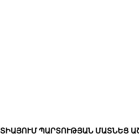
ՐՏԻԱՅՈՒՄ ՊԱՐՏՈՒԹՅԱՆ ՄԱՏՆԵՑ Ա