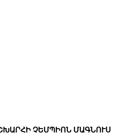
ՇԽԱՐՀԻ ՉԵՄՊԻՈՆ ՄԱԳՆՈՒՍ