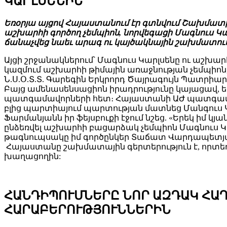
ԿԱՐԼՍԵՆԻՆ
Եռօրյա այցով Հայաստանում էր գտնվում Շախմատի
աշխարհի գործող չեմպիոն, նորվեգացի Մագնուս Կա
ճանաչվեց նաեւ արագ ու կայծակնային շախմատում
Այցի շրջանակներում՝ Մագնուս Կարլսենը ու աշ
կազմում աշխարհի թիմային առաջնության չեմպիոն
Ն.Ս.Օ.Տ.Տ. Գարեգին Երկրորդ Ծայրագույն Պատրիար
Բայց ամենասենսացիոն իրադրությունը կայացավ,
պատգամավորների հետ։ Հայաստանի ԱԺ պատգամավ
բլից պարտիայում պարտության մատնեց Մանգուս 
Ֆարմանյանն իր ֆեյսբուքի էջում նշեց. «Երեկ իմ 
ընձեռվել աշխարհի բացարձակ չեմպիոն Մագնուս Կար
թագնուպսակը իմ գործընկեր Տաճատ Վարդապետյա
Հայաստանը շախմատային գերտերություն է, որտ
խաղացողին:
ՀԱՆԴԻՊՈՒՄՆԵՐԸ ՆՈՐ ԱԶԴԱԿ ՀԱ
ՀԱՐԱԲԵՐՈՒԹՅՈՒՆՆԵՐԻՆ