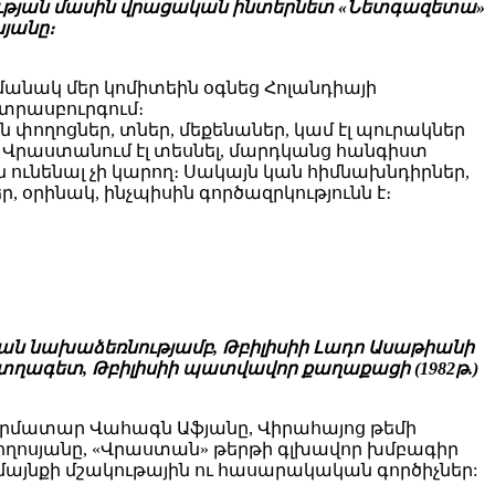
րության մասին վրացական ինտերնետ «Նետգազետա»
յանը։
մանակ մեր կոմիտեին օգնեց Հոլանդիայի
Ստրասբուրգում։
 փողոցներ, տներ, մեքենաներ, կամ էլ պուրակներ
այի Վրաստանում էլ տեսնել, մարդկանց հանգիստ
ն ունենալ չի կարող։ Սակայն կան հիմնախնդիրներ,
, օրինակ, ինչպիսին գործազրկությունն է։
ան նախաձեռնությամբ, Թբիլիսիի Լադո Ասաթիանի
տղագետ, Թբիլիսիի պատվավոր քաղաքացի (1982թ.)
րմատար Վահագն Աֆյանը, Վիրահայոց թեմի
ոսյանը, «Վրաստան» թերթի գլխավոր խմբագիր
մայնքի մշակութային ու հասարակական գործիչներ: