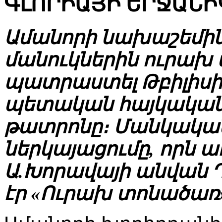
ԳԼՈՐԻԱՅԻ ԵՐՋԱՆԻ
Ամանորի նախաշեմին
մանուկներին ուրախ 
պատրաստել Թբիլիսի
պետական հայկակա
թատրոնը։ Մանկակ
ներկայացումը, որն 
Ա.Խորավայի անվան Դ
էր «Ուրախ տոնածառ