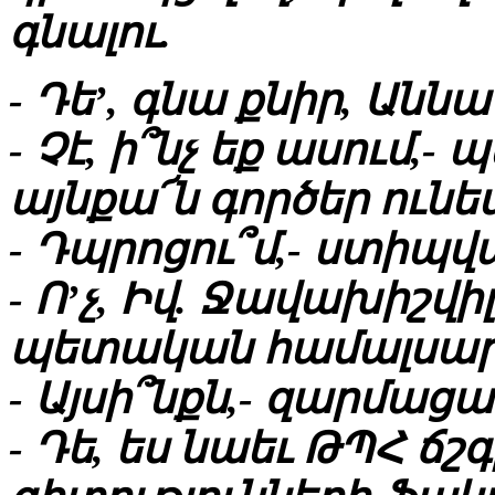
գնալու.
- Դե’, գնա քնիր, Աննա
- Չէ, ի՞նչ եք ասում,
այնքա՜ն գործեր ունեմ
- Դպրոցու՞մ,- ստիպվ
- Ո’չ, Իվ. Ջավախիշվի
պետական համալսարա
- Այսի՞նքն,- զարմացա
- Դե, ես նաեւ ԹՊՀ ճ