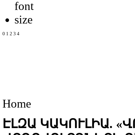
0
1
2
3
4
Home
ԷԼԶԱ ԿԱԿՈՒԼԻԱ. «