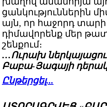
խաղով ամանորյա այ
ցանկություններին միա
այն, որ հաջորդ տար
դիմավորենք մեր թա
շենքում։
…Ուրախ ներկայացու
Բաբա-Յագայի դերա
Ընթերցել...
ՍՏՈՐԱԳՐՎԵՑ «ԲԱ