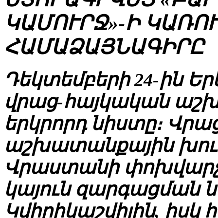
ԿԱՄՈՒՐՋ»-Ի ԿԱՌՈ
ՀԱՄԱՁԱՅՆԱԳԻՐԸ
Դեկտեմբերի 24-ին Ե
վրաց-հայկական աշ
երկրորդ նիստը։ Վրա
աշխատանքային խում
Վրաստանի փոխվարչա
կայուն զարգացման 
Կվիրիկաշվիլին, իսկ 