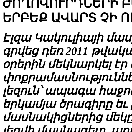
ԺՈՂՈՎՈՒՐԴՆԵՐԻ 
ԵՐԲԵՔ ԱՎԱՐՏ ՉԻ Ո
Էլզա Կակուլիայի մա
գրվեց դեռ 2011 թվակա
օրերին մեկնարկել էր
փոքրամասնություննե
լեզուն՝ ապագա հաջ
երկամյա ծրագիրը եւ լ
մասնակիցներից մեկը,
լեզվի մասնագետ, արդ