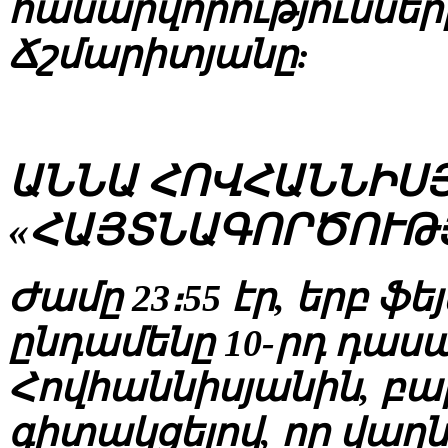
հանարվորություններ
Ճշմարիտյանը:
ԱՆՆԱ ՀՈՎՀԱՆՆԻՍՅ
«ՀԱՅՏՆԱԳՈՐԾՈՒԹ
Ժամը 23։55 էր, երբ ֆե
ընդամենը 10-րդ դա
Հովհաննիսյանին, բա
գիտակցելով, որ վաղ