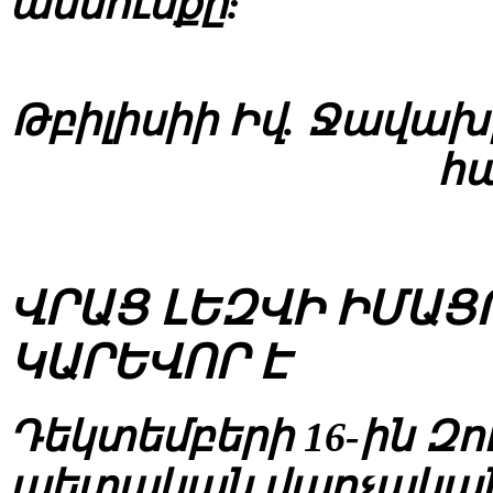
ասմունքը:
Թբիլիսիի Իվ. Ջավա
հա
ՎՐԱՑ ԼԵԶՎԻ ԻՄԱՑ
ԿԱՐԵՎՈՐ Է
Դեկտեմբերի 16-ին Զ
պետական վարչական