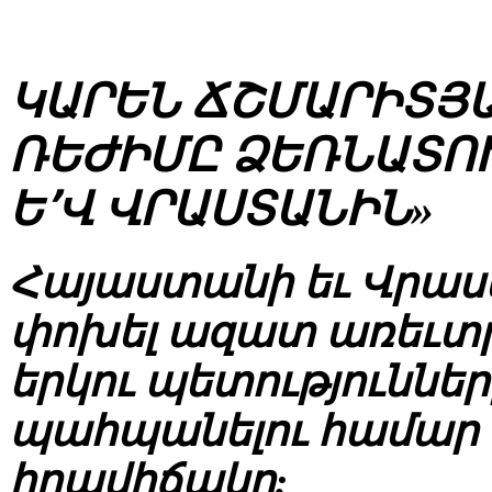
ԿԱՐԵՆ ՃՇՄԱՐԻՏՅԱ
ՌԵԺԻՄԸ ՁԵՌՆԱՏՈՒ 
Ե՚Վ ՎՐԱՍՏԱՆԻՆ»
Հայաստանի եւ Վրաս
փոխել ազատ առեւտր
երկու պետություննե
պահպանելու համար ա
իրավիճակը: