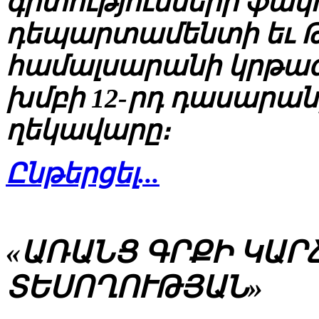
գիտությունների ֆա
դեպարտամենտի եւ 
համալսարանի կրթագ
խմբի 12-րդ դասարանի
ղեկավարը։
Ընթերցել...
«ԱՌԱՆՑ ԳՐՔԻ ԿԱՐՃ
ՏԵՍՈՂՈՒԹՅԱՆ»