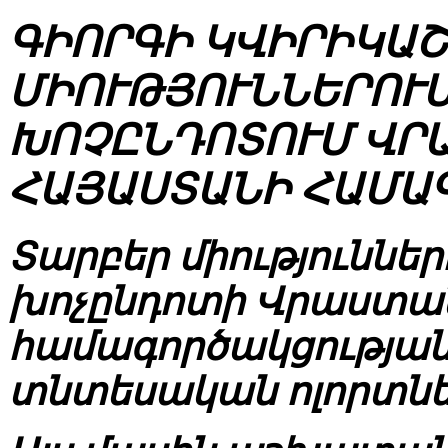
ԳԻՈՐԳԻ ԿՎԻՐԻԿԱՇ
ՄԻՈՒԹՅՈՒՆՆԵՐՈՒՄ
ԽՈՉԸՆԴՈՏՈՒՄ ՎՐ
ՀԱՅԱՍՏԱՆԻ ՀԱՄԱ
Տարբեր միություններ
խոչընդոտի Վրաստան
համագործակցության
տնտեսական ոլորտնե