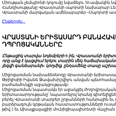
Միության չեմպիոնի կոչումը նվաճելու 50-ամյակին 
Հանդիսությանը Վրաստանի սպորտի նախարար Լեւան
Վրաստանի մարզական ամենաբարձր «Սպորտի ասպ
Ընթերցել...
ՎՐԱՍՏԱՆԻ ԵՐԻՏԱՍԱՐԴ ԲԱՆԱՀԱՎ
ԴՊՐՈՑԱԿԱՆՆԵՐԸ
Ընթացիկ տարվա նոյեմբերի 9-ին, Վրաստանի երիտ
որը անց է կացվում երկու տարին մեկ հաճախական
լեզվի գանձարանի» կողմից, ընդամենը տասը աշխատա
Միջոցառման նախաձեռնողը Վրաստանի երիտասարդ
Թբիլիսիի Իվանե Ջավախիշվիլու անվան պետհամալ
բաժանմունքի աջակցությամբ:
Միջոցառման նպատակն էր աջակցել ժողովրդական բ
երիտասարդությանը՝ նպաստելով նրանց գիտելիքն
բերել Վրաստանի տարբեր շրջանների հանրային եւ
բարձրագույն կրթական հաստատությունների ուսան
թիվ 2 եւ Ախալքալաքիի մունիցիպալիտետի Վաչիան 