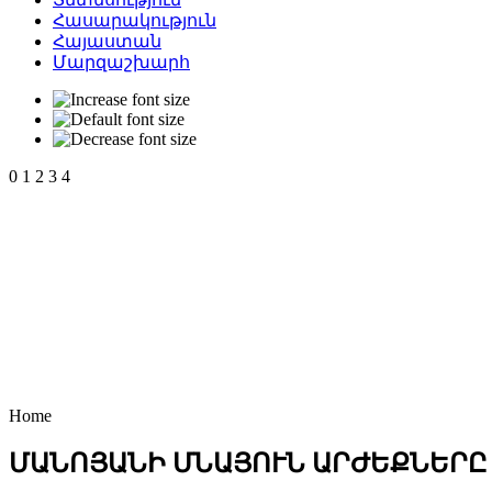
Հասարակություն
Հայաստան
Մարզաշխարհ
0
1
2
3
4
Home
ՄԱՆՈՅԱՆԻ ՄՆԱՅՈՒՆ ԱՐԺԵՔՆԵՐԸ