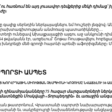
նում են այդ լուսավոր դեմքերից մեկի դիմաց՝ իբրեւ
ժը։
ը գալիք սերնդին ներկայացնելու եմ հուշերի լեզվով։
ած երախտագիտության անմոռաց պատառիկները…
, տեղի ունեցավ Ախալքալաքիի այգու աջ անկյունի դ
64 թվականն էր, առջեւում՝ Շոթա Ռուսթավելու հոբե
րեցի մեծ գրողի հայտնի պոեմի աֆորիզմները։ Մո
ՍՊՈՐՏԻ ԱՍՊԵՏ
 ԽՈՐՀՐԴԱՅԻՆ ՄԻՈՒԹՅԱՆ ՉԵՄՊԻՈՆԻ ԿՈՉՈՒՄԸ ՆՎԱՃԵԼՈՒ 50-Ա
լիսիի դինամոյականները 75 հազար մարզասերների ներ
ն մատնեցին Մոսկվայի «Տորպեդոյին» եւ առաջին անգ
ւ անվան թատրոնում, Վրաստանի սպորտի նախարարութ
րանի եւ սակրեբուլոյի նախաձեռնությամբ անցկացվե