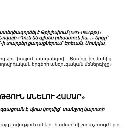
ղծագործել է Թբիլիսիում (1905-1992թթ.)։
յի «Դուն են գլխեն իմաստուն իս…» երգը՝
Մ֊ի տարբեր քաղաքներում՝ Երեւան, Մոսկվա,
երգելու փայլուն տաղանդով… Ցավոք, իր մահից
 ժողովրդական երգերի անզուգական մեներգիչը։
ՒԹՅՈՒՆ ԱՆԵԼՈՒ ՀԱՄԱՐ»
զգացումն է, մյուս կողմից` տանջող կարոտի
այց լավություն անելու համար` միշտ աշխույժ էր ու