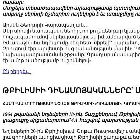
համար։
Մտքերս տեսաժապավենի արագությամբ պտտվում ու հառ
ամբողջ սերնդի ճշմարիտ ուղեկիցն է եւ առաջմղիչ ու
Արսեն Ֆեոդորի Կարապետյան…
Մեր սիրելի նահապետ, ներիր, որ քո լեգենդար կյանք
հուշապատումով ներկայացնելու եմ իմ ամբարվ
Իմ առաջին հանդիպումը քեզ հետ, սիրելի՚ վարպետ
Զրուցում էիր արվեստի ու գրականության մասին։ 19
նախապատրաստման շրջանը։ Գրադարանավարից խնդ
էի ամոթխածությամբ ու շիկնելով։
Ընթերցել...
ԹԲԻԼԻՍԻԻ ԴԻՆԱՄՈՅԱԿԱՆՆԵՐԸ՝ 
ՀԱՆԴԻՍԱՎՈՐՈՒԹՅԱՄԲ ՆՇՎԵՑ ԹԲԻԼԻՍԻԻ «ԴԻՆԱՄՈՅԻ» ԿՈՂՄԻՑ
1964 թվականի նոյեմբերի 18-ին, Տաշքենդում, Թբի
լրացուցիչ մրցամարտում՝ 4։1 հաշվով, պարտությա
Նոյեմբերի 20-ին Թբիլիսիում, Շոթա Ռուսթավելո
լրագրողների ասոցիացիայի Թբիլիսիի քաղաքապետա