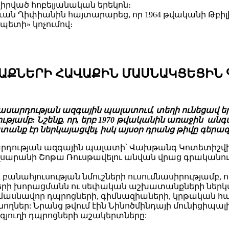
նվիրված հոբելյանական երեկոն։
 Ղիփիանին հայտարարեց, որ 1964 թվականի Թբիլիս
ետի» կոչումով։
ԱՔՆԵՐԻ ՀԱՎԱՔԻՆ ՄԱՍՆԱԿՑԵՑԻՆ 
ասարդության ազգային պալատում, տեղի ունեցավ 
ությամբ: Նշենք, որ, երբ 1970 թվականին առաջին 
նք էր ներկայացվել, իսկ այսօր դրանց թիվը գերազա
ության ազգային պալատի՝ Վախթանգ Կոտետիշվիլո
սարանի Շոթա Ռուսթավելու անվան վրաց գրականո
անահյուսության նմուշների ուսումնասիրությամբ, 
երի խորացմանն ու սեփական աշխատանքների ներկայ
 մասնավոր դպրոցների, գիմնազիաների, կրթական հա
ողներ: Նրանց թվում էին Նինոծմինդայի մունիցիպա
գյուղի դպրոցների աշակերտները: