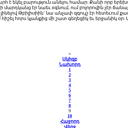
 է եկել բարություն անելու համար: Քանի որբ երեխայ
 մարդկանց էր նաեւ օգնում, ում բոլորովին չէր ճանաչ
լով Թբիլիսիին` նա անչափ զգույշ էր հետեւում քաղ
հիշել հորս կյանքից մի շատ գեղեցիկ եւ երջանիկ օր: Ա
«
Սկիզբ
Նախորդ
1
2
3
4
5
6
7
8
9
10
Հաջորդ
Վերջ