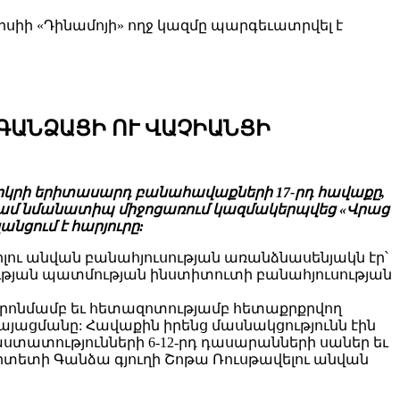
իի «Դինամոյի» ողջ կազմը պարգեւատրվել է
ԳԱՆՁԱՑԻ ՈՒ ՎԱՉԻԱՆՑԻ
երկրի երիտասարդ բանահավաքների 17-րդ հավաքը,
անգամ նմանատիպ միջոցառում կազմակերպվեց «Վրաց
նցում է հարյուրը:
ւ անվան բանահյուսության առանձնասենյակն էր՝
ւթյան պատմության ինստիտուտի բանահյուսության
որոնմամբ եւ հետազոտությամբ հետաքրքրվող
ացմանը: Հավաքին իրենց մասնակցությունն էին
ստատությունների 6-12-րդ դասարանների սաներ եւ
լիտետի Գանձա գյուղի Շոթա Ռուսթավելու անվան