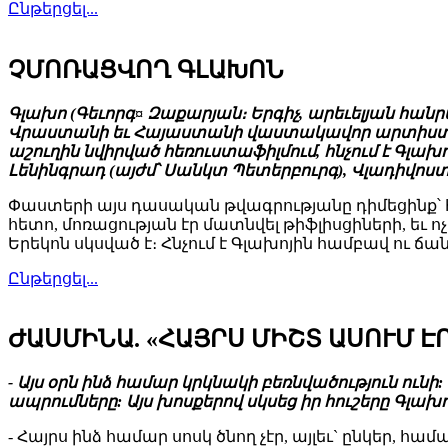
Ընթերցել...
ՉՄՈՌԱՑՎՈՂ ԳԼԱԽՈՆ
Գլախո (Գեւորգ¤ Զաքարյան։ Երգիչ, արեւելյան հանր
Վրաստանի եւ Հայաստանի վաստակավոր արտիստ։ Վ
աշուղին նվիրված հեռուստաֆիլմում, հնչում է Գլա
Լենինգրադ (այժմ՝ Սանկտ Պետերբուրգ), Վլադիվոս
Փաստերի այս դասական թվագրությանը դիմեցինք՝ հի
հետո, մոռացության էր մատնվել թիֆլիսցիների, եւ 
Երեկոն սկսված է։ Հնչում է Գլախոյին համբավ ու ճ
Ընթերցել...
ԺԱՍՄԻՆԱ. «ՀԱՅՐՍ ՄԻՇՏ ԱՍՈՒՄ Է
- Այս օրն ինձ համար կրկնակի բեռնվածություն ուն
ապրումները: Այս խոսքերով սկսեց իր հուշերը Գլա
- Հայրս ինձ համար սոսկ ծնող չէր, այլեւ` ընկեր, 