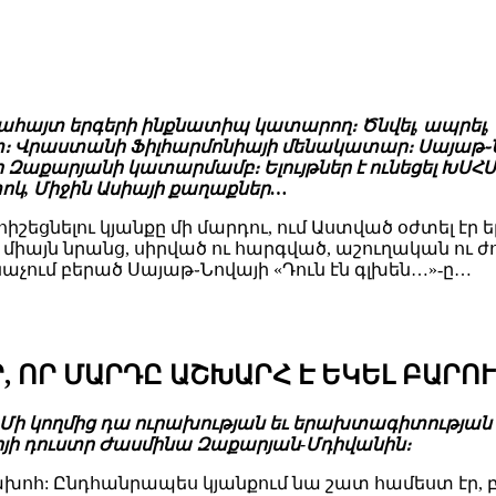
ահայտ երգերի ինքնատիպ կատարող։ Ծնվել, ապրել, ստե
րաստանի Ֆիլհարմոնիայի մենակատար։ Սայաթ֊Նովա
խո Զաքարյանի կատարմամբ։ Ելույթներ է ունեցել ԽՍՀ
տոկ, Միջին Ասիայի քաղաքներ…
շեցնելու կյանքը մի մարդու, ում Աստված օժտել էր 
ոչ միայն նրանց, սիրված ու հարգված, աշուղական ու
անաչում բերած Սայաթ֊Նովայի «Դուն էն գլխեն…»-ը…
Ր, ՈՐ ՄԱՐԴԸ ԱՇԽԱՐՀ Է ԵԿԵԼ ԲԱՐՈ
ի: Մի կողմից դա ուրախության եւ երախտագիտության 
խոյի դուստր Ժասմինա Զաքարյան-Մդիվանին։
համախոհ: Ընդհանրապես կյանքում նա շատ համեստ էր, բ