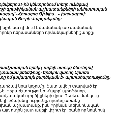
եմբերի 21-ին կենտրոնում տեղի ունեցավ
նկարչի գրաֆիկական աշխատանքների անհատական
նթացավ՝ «Հեռացող Թիֆլիս…» խորագրով։
 դեսպան Յուրի Վարդանյանը։
ինչին նա դիմում է ժամանակ առ ժամանակ։
տրոնի դերասանների դիմանկարների շարքը։
րաժշտական երեկո, ավելի ստույգ ծնունդով
շտական բենեֆիսը։ Երեկոն վարող Արտեմ
րը իմ լավագույն բարեկամն է» արտահայտությունը։
դարձավ նրա կոչումը։ Շատ ավելի տարված էր
ել է երաժշտությունը։ Հայրը՝ պրոֆեսոր,
աժշտական գործիքների վրա։ Դեռեւս մանկուց
եղի բծախնդրությունը, որտեղ առանց
սխան աշխատանք, իսկ Իրինան տեխնիկական
դ ուղին շատ ավելի փշոտ էր, քանի որ նույնիսկ