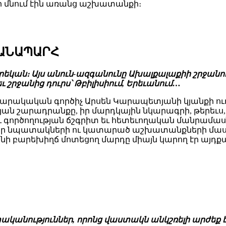
 մնում էին առանց աշխատանքի։
ՃԱՆԱՊԱՐՀ
եկան։ Այս անուն-ազգանունը Ախալքալաքիի շրջանու
եւ շրջանից դուրս՝ Թբիլիսիում, Երեւանում…
ակական գործիչ Արսեն Կարապետյանի կյանքի ուղի
թյան շարադրանքը, իր մարդկային նկարագրի, թերեւս,
ործողության ճշգրիտ եւ հետեւողական մանրամասներ
րի, իր նպատակների ու կատարած աշխատանքների մաս
 բարեխիղճ մոտեցող մարդը միայն կարող էր այդք
տականություններ, որոնց վաստակն անկշռելի արժեք