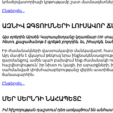
կոնսերվատորիայի կրթությամբ շատ մասնագետներ
Ընթերցել...
ԱԶՆԻՎ ՁԳՏՈՒՄՆԵՐԻ ԼՈՒՍԱՎՈՐ 
Այս օրերին Արսեն Կարապետյանը կդառնար 100 տար
հետո, քաջածանոթ է գրեթե բոլորին, եւ, իհարկե, նա
Իր ժամանակների վաստակավոր մանկավարժ, հասար
Այդ մասին է վկայում թեկուզ նրա ինքնակենսագրու
զարմանքով, ամեն պահ բախվում ենք ժամանակի ու գ
հաշվետվություն՝ իր նիստ ու կացի, իր արարքնե
սահմանված փոխհարաբերությանը վերին աստիճանի
ճանապարհին։
Ընթերցել...
ՄԵՐ ՍԵՐՆԴԻ ՆԱՀԱՊԵՏԸ
Իմ հիշողության դաշտում դեռ առկայծում են անհա