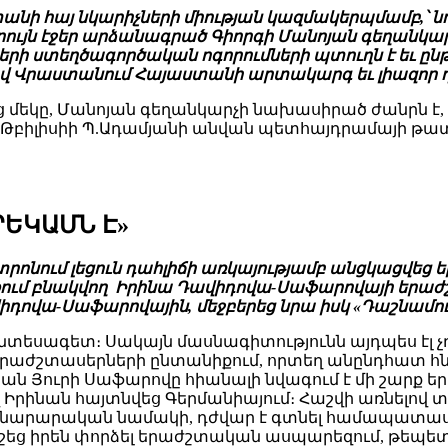
նի հայ նկարիչների միության կազմակերպմամբ,՝ նոյ
ւրույն էջեր արձանագրած Գիորգի Մանոյան գեղա
իների ստեղծագործական ոգորումների պտուղն է եւ ը
եցավ Վրաստանում Հայաստանի արտակարգ եւ լիազոր
մեկը, Մանոյան գեղանկարչի նախասիրած ժանրն է, 
՝ Թբիլիսիի Պ.Ադամյանի անվան պետհայդրամայի թա
ՐԵԿԱՄՆ Է»
ոնում լեցուն դահլիճի առկայությամբ անցկացվեց ե
ղաքում բնակվող Իրինա Դավիդովա-Սաֆարովայի երաժ
իդովա-Սաֆարովային, մեջբերեց նրա իսկ «Դաշնամու
նտեսագետ։ Սակայն մասնագիտությունն այդպես էլ չ
 է երաժշտասերների ընտանիքում, որտեղ անընդհատ հնչ
 Յուրի Սաֆարովը հիանալի նվագում է մի շարք եր
Իրինան հայտնվեց Գերմանիայում։ Հաշվի առնելով տ
նարարական նամակի, դժվար է գտնել համապատա
եց իրեն փորձել երաժշտական ասպարեզում, թեպետ այ