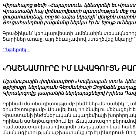
Վիրահայոց թեմի «Հայարտուն» կենտրոնի եւ Վրաստա
Վրաստանի հայ վրձնարվեստի պատմության մեջ ո
ցուցահանդեսը, որը 60-ամյա նկարչի՝ վերջին տար
Ցուցահանդեսի բացմանը ներկա էր եւ ելույթ ուն
Գրաֆիկան՝ կերպարվեստի ամենահին տեսակներից 
Տարիներ առաջ, այդ ձեւաչափով ստեղծվեց նկարչի
Ընթերցել...
«ԴԱՇՆԱՄՈՒՐԸ ԻՄ ԼԱՎԱԳՈՒՅՆ ԲԱ
Մշակութային փոխկապերի «Կովկասյան տուն» կենտր
թբիլիսցի, ներկայումս Գերմանիայի Զոլինգեն քա
Կիրակոզովը, լսարանին ներկայացնելով Իրինա Դավ
Իրինան մասնագիտությամբ ինժեներ-մեխանիկ է, տ
երաժշտությամբ։ Առավել եւս, որ ծնվել ու մեծացել
Վրաստանի ինժեներական ակադեմիայի խորհրդական
Իրինան ստեղծագործում էր։ Ճակատագրի բերումով 
համապատասխան դիպլոմի տեղեկանքի կամ հանձ
մասնագիտության աշխատանք չէր էլ փնտրում։ Որոշ