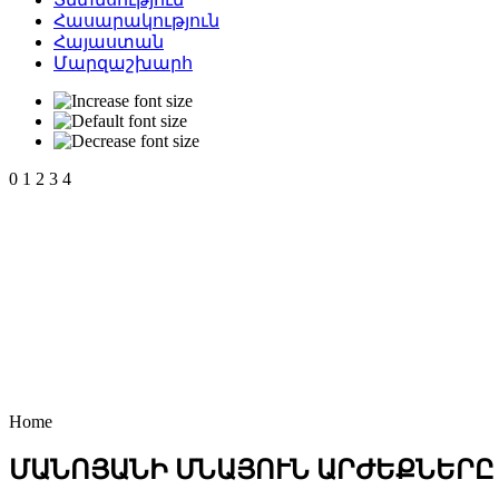
Հասարակություն
Հայաստան
Մարզաշխարհ
0
1
2
3
4
Home
ՄԱՆՈՅԱՆԻ ՄՆԱՅՈՒՆ ԱՐԺԵՔՆԵՐԸ