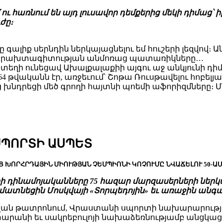
նում են այդ լուսավոր դեմքերից մեկի դիմաց՝ իբրեւ
ժը։
ը գալիք սերնդին ներկայացնելու եմ հուշերի լեզվով։
ած երախտագիտության անմոռաց պատառիկները…
, տեղի ունեցավ Ախալքալաքիի այգու աջ անկյունի դ
64 թվականն էր, առջեւում՝ Շոթա Ռուսթավելու հոբե
րեցի մեծ գրողի հայտնի պոեմի աֆորիզմները։ Մո
ՍՊՈՐՏԻ ԱՍՊԵՏ
 ԽՈՐՀՐԴԱՅԻՆ ՄԻՈՒԹՅԱՆ ՉԵՄՊԻՈՆԻ ԿՈՉՈՒՄԸ ՆՎԱՃԵԼՈՒ 50-Ա
լիսիի դինամոյականները 75 հազար մարզասերների ներ
ն մատնեցին Մոսկվայի «Տորպեդոյին» եւ առաջին անգ
ւ անվան թատրոնում, Վրաստանի սպորտի նախարարութ
րանի եւ սակրեբուլոյի նախաձեռնությամբ անցկացվե