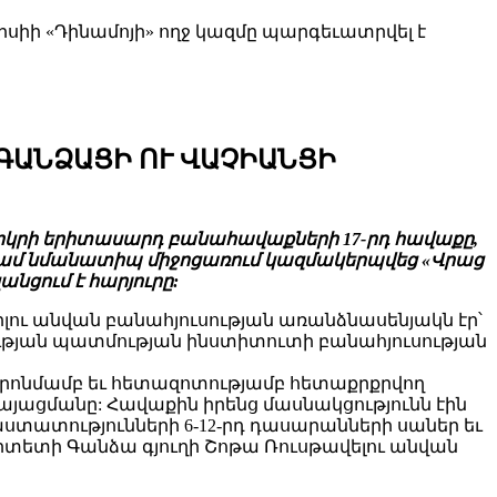
իի «Դինամոյի» ողջ կազմը պարգեւատրվել է
ԳԱՆՁԱՑԻ ՈՒ ՎԱՉԻԱՆՑԻ
երկրի երիտասարդ բանահավաքների 17-րդ հավաքը,
անգամ նմանատիպ միջոցառում կազմակերպվեց «Վրաց
նցում է հարյուրը:
ւ անվան բանահյուսության առանձնասենյակն էր՝
ւթյան պատմության ինստիտուտի բանահյուսության
որոնմամբ եւ հետազոտությամբ հետաքրքրվող
ացմանը: Հավաքին իրենց մասնակցությունն էին
ստատությունների 6-12-րդ դասարանների սաներ եւ
լիտետի Գանձա գյուղի Շոթա Ռուսթավելու անվան