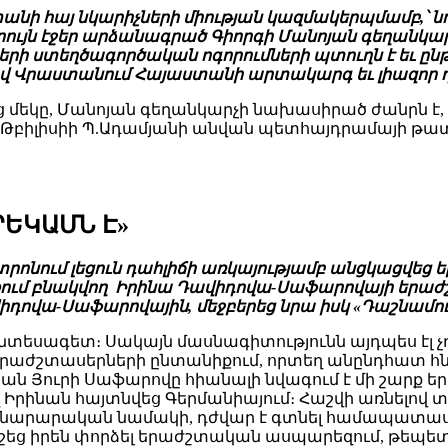
նի հայ նկարիչների միության կազմակերպմամբ,՝ նոյ
ւրույն էջեր արձանագրած Գիորգի Մանոյան գեղա
իների ստեղծագործական ոգորումների պտուղն է եւ ը
եցավ Վրաստանում Հայաստանի արտակարգ եւ լիազոր
մեկը, Մանոյան գեղանկարչի նախասիրած ժանրն է, 
՝ Թբիլիսիի Պ.Ադամյանի անվան պետհայդրամայի թա
ՐԵԿԱՄՆ Է»
ոնում լեցուն դահլիճի առկայությամբ անցկացվեց ե
ղաքում բնակվող Իրինա Դավիդովա-Սաֆարովայի երաժ
իդովա-Սաֆարովային, մեջբերեց նրա իսկ «Դաշնամու
նտեսագետ։ Սակայն մասնագիտությունն այդպես էլ չ
 է երաժշտասերների ընտանիքում, որտեղ անընդհատ հնչ
 Յուրի Սաֆարովը հիանալի նվագում է մի շարք եր
Իրինան հայտնվեց Գերմանիայում։ Հաշվի առնելով տ
նարարական նամակի, դժվար է գտնել համապատա
եց իրեն փորձել երաժշտական ասպարեզում, թեպետ այ