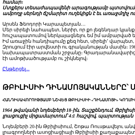
համար։
Մտքերս տեսաժապավենի արագությամբ պտտվում ու հառ
ամբողջ սերնդի ճշմարիտ ուղեկիցն է եւ առաջմղիչ ու
Արսեն Ֆեոդորի Կարապետյան…
Մեր սիրելի նահապետ, ներիր, որ քո լեգենդար կյանք
հուշապատումով ներկայացնելու եմ իմ ամբարվ
Իմ առաջին հանդիպումը քեզ հետ, սիրելի՚ վարպետ
Զրուցում էիր արվեստի ու գրականության մասին։ 19
նախապատրաստման շրջանը։ Գրադարանավարից խնդ
էի ամոթխածությամբ ու շիկնելով։
Ընթերցել...
ԹԲԻԼԻՍԻԻ ԴԻՆԱՄՈՅԱԿԱՆՆԵՐԸ՝ 
ՀԱՆԴԻՍԱՎՈՐՈՒԹՅԱՄԲ ՆՇՎԵՑ ԹԲԻԼԻՍԻԻ «ԴԻՆԱՄՈՅԻ» ԿՈՂՄԻՑ
1964 թվականի նոյեմբերի 18-ին, Տաշքենդում, Թբի
լրացուցիչ մրցամարտում՝ 4։1 հաշվով, պարտությա
Նոյեմբերի 20-ին Թբիլիսիում, Շոթա Ռուսթավելո
լրագրողների ասոցիացիայի Թբիլիսիի քաղաքապետա