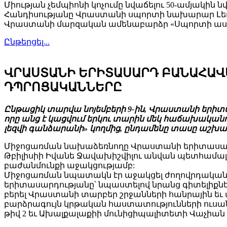
Միության չեմպիոնի կոչումը նվաճելու 50-ամյակին 
Հանդիսությանը Վրաստանի սպորտի նախարար Լեւան
Վրաստանի մարզական ամենաբարձր «Սպորտի ասպ
Ընթերցել...
ՎՐԱՍՏԱՆԻ ԵՐԻՏԱՍԱՐԴ ԲԱՆԱՀԱՎ
ԴՊՐՈՑԱԿԱՆՆԵՐԸ
Ընթացիկ տարվա նոյեմբերի 9-ին, Վրաստանի երիտ
որը անց է կացվում երկու տարին մեկ հաճախական
լեզվի գանձարանի» կողմից, ընդամենը տասը աշխատա
Միջոցառման նախաձեռնողը Վրաստանի երիտասարդ
Թբիլիսիի Իվանե Ջավախիշվիլու անվան պետհամալ
բաժանմունքի աջակցությամբ:
Միջոցառման նպատակն էր աջակցել ժողովրդական բ
երիտասարդությանը՝ նպաստելով նրանց գիտելիքն
բերել Վրաստանի տարբեր շրջանների հանրային եւ
բարձրագույն կրթական հաստատությունների ուսան
թիվ 2 եւ Ախալքալաքիի մունիցիպալիտետի Վաչիան 