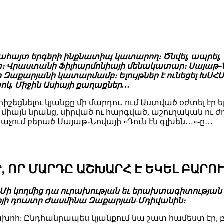
ահայտ երգերի ինքնատիպ կատարող։ Ծնվել, ապրել, ստե
րաստանի Ֆիլհարմոնիայի մենակատար։ Սայաթ֊Նովա
խո Զաքարյանի կատարմամբ։ Ելույթներ է ունեցել ԽՍՀ
տոկ, Միջին Ասիայի քաղաքներ…
շեցնելու կյանքը մի մարդու, ում Աստված օժտել էր 
ոչ միայն նրանց, սիրված ու հարգված, աշուղական ու
անաչում բերած Սայաթ֊Նովայի «Դուն էն գլխեն…»-ը…
Ր, ՈՐ ՄԱՐԴԸ ԱՇԽԱՐՀ Է ԵԿԵԼ ԲԱՐՈ
ի: Մի կողմից դա ուրախության եւ երախտագիտության 
խոյի դուստր Ժասմինա Զաքարյան-Մդիվանին։
համախոհ: Ընդհանրապես կյանքում նա շատ համեստ էր, բ