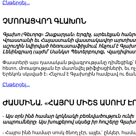
Ընթերցել...
ՉՄՈՌԱՑՎՈՂ ԳԼԱԽՈՆ
Գլախո (Գեւորգ¤ Զաքարյան։ Երգիչ, արեւելյան հանր
Վրաստանի եւ Հայաստանի վաստակավոր արտիստ։ Վ
աշուղին նվիրված հեռուստաֆիլմում, հնչում է Գլա
Լենինգրադ (այժմ՝ Սանկտ Պետերբուրգ), Վլադիվոս
Փաստերի այս դասական թվագրությանը դիմեցինք՝ հի
հետո, մոռացության էր մատնվել թիֆլիսցիների, եւ 
Երեկոն սկսված է։ Հնչում է Գլախոյին համբավ ու ճ
Ընթերցել...
ԺԱՍՄԻՆԱ. «ՀԱՅՐՍ ՄԻՇՏ ԱՍՈՒՄ Է
- Այս օրն ինձ համար կրկնակի բեռնվածություն ուն
ապրումները: Այս խոսքերով սկսեց իր հուշերը Գլա
- Հայրս ինձ համար սոսկ ծնող չէր, այլեւ` ընկեր, 