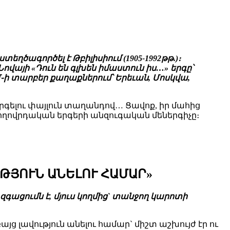
ղծագործել է Թբիլիսիում (1905-1992թթ.)։
յի «Դուն են գլխեն իմաստուն իս…» երգը՝
Մ֊ի տարբեր քաղաքներում՝ Երեւան, Մոսկվա,
երգելու փայլուն տաղանդով… Ցավոք, իր մահից
 ժողովրդական երգերի անզուգական մեներգիչը։
ՒԹՅՈՒՆ ԱՆԵԼՈՒ ՀԱՄԱՐ»
զգացումն է, մյուս կողմից` տանջող կարոտի
այց լավություն անելու համար` միշտ աշխույժ էր ու