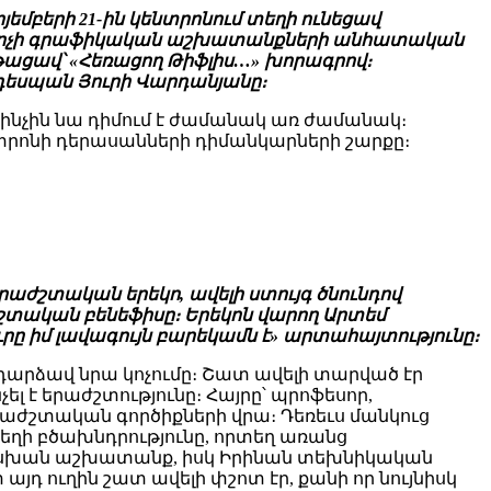
եմբերի 21-ին կենտրոնում տեղի ունեցավ
նկարչի գրաֆիկական աշխատանքների անհատական
նթացավ՝ «Հեռացող Թիֆլիս…» խորագրով։
 դեսպան Յուրի Վարդանյանը։
ինչին նա դիմում է ժամանակ առ ժամանակ։
տրոնի դերասանների դիմանկարների շարքը։
րաժշտական երեկո, ավելի ստույգ ծնունդով
շտական բենեֆիսը։ Երեկոն վարող Արտեմ
րը իմ լավագույն բարեկամն է» արտահայտությունը։
դարձավ նրա կոչումը։ Շատ ավելի տարված էր
ել է երաժշտությունը։ Հայրը՝ պրոֆեսոր,
աժշտական գործիքների վրա։ Դեռեւս մանկուց
եղի բծախնդրությունը, որտեղ առանց
սխան աշխատանք, իսկ Իրինան տեխնիկական
դ ուղին շատ ավելի փշոտ էր, քանի որ նույնիսկ