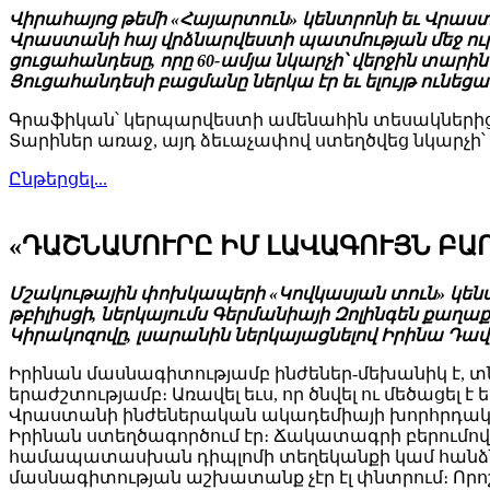
Վիրահայոց թեմի «Հայարտուն» կենտրոնի եւ Վրաստա
Վրաստանի հայ վրձնարվեստի պատմության մեջ ո
ցուցահանդեսը, որը 60-ամյա նկարչի՝ վերջին տար
Ցուցահանդեսի բացմանը ներկա էր եւ ելույթ ուն
Գրաֆիկան՝ կերպարվեստի ամենահին տեսակներից 
Տարիներ առաջ, այդ ձեւաչափով ստեղծվեց նկարչի
Ընթերցել...
«ԴԱՇՆԱՄՈՒՐԸ ԻՄ ԼԱՎԱԳՈՒՅՆ ԲԱ
Մշակութային փոխկապերի «Կովկասյան տուն» կենտր
թբիլիսցի, ներկայումս Գերմանիայի Զոլինգեն քա
Կիրակոզովը, լսարանին ներկայացնելով Իրինա Դավ
Իրինան մասնագիտությամբ ինժեներ-մեխանիկ է, տ
երաժշտությամբ։ Առավել եւս, որ ծնվել ու մեծացել
Վրաստանի ինժեներական ակադեմիայի խորհրդական
Իրինան ստեղծագործում էր։ Ճակատագրի բերումով 
համապատասխան դիպլոմի տեղեկանքի կամ հանձ
մասնագիտության աշխատանք չէր էլ փնտրում։ Որոշ