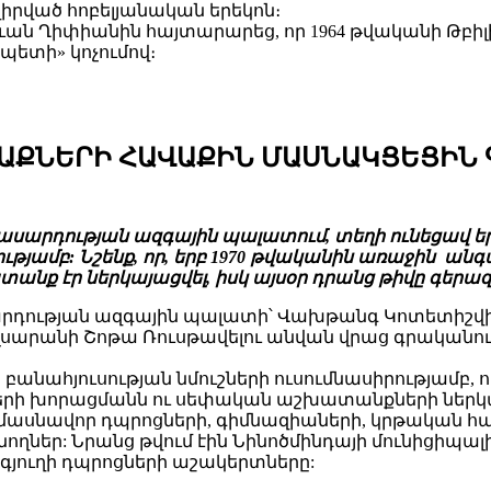
նվիրված հոբելյանական երեկոն։
 Ղիփիանին հայտարարեց, որ 1964 թվականի Թբիլիս
ետի» կոչումով։
ԱՔՆԵՐԻ ՀԱՎԱՔԻՆ ՄԱՍՆԱԿՑԵՑԻՆ 
ասարդության ազգային պալատում, տեղի ունեցավ 
ությամբ: Նշենք, որ, երբ 1970 թվականին առաջին 
նք էր ներկայացվել, իսկ այսօր դրանց թիվը գերազա
ության ազգային պալատի՝ Վախթանգ Կոտետիշվիլո
սարանի Շոթա Ռուսթավելու անվան վրաց գրականո
անահյուսության նմուշների ուսումնասիրությամբ, 
երի խորացմանն ու սեփական աշխատանքների ներկայ
 մասնավոր դպրոցների, գիմնազիաների, կրթական հա
ողներ: Նրանց թվում էին Նինոծմինդայի մունիցիպա
գյուղի դպրոցների աշակերտները: