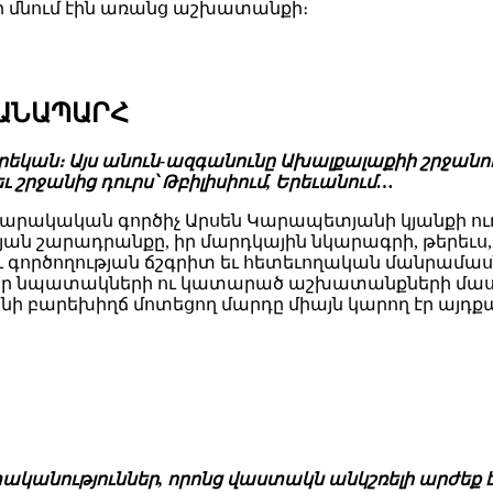
 մնում էին առանց աշխատանքի։
ՃԱՆԱՊԱՐՀ
եկան։ Այս անուն-ազգանունը Ախալքալաքիի շրջանու
եւ շրջանից դուրս՝ Թբիլիսիում, Երեւանում…
ակական գործիչ Արսեն Կարապետյանի կյանքի ուղի
թյան շարադրանքը, իր մարդկային նկարագրի, թերեւս,
ործողության ճշգրիտ եւ հետեւողական մանրամասներ
րի, իր նպատակների ու կատարած աշխատանքների մաս
 բարեխիղճ մոտեցող մարդը միայն կարող էր այդք
տականություններ, որոնց վաստակն անկշռելի արժեք