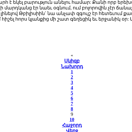
 է եկել բարություն անելու համար: Քանի որբ երեխայ
 մարդկանց էր նաեւ օգնում, ում բոլորովին չէր ճանաչ
լով Թբիլիսիին` նա անչափ զգույշ էր հետեւում քաղ
հիշել հորս կյանքից մի շատ գեղեցիկ եւ երջանիկ օր: Ա
«
Սկիզբ
Նախորդ
1
2
3
4
5
6
7
8
9
10
Հաջորդ
Վերջ