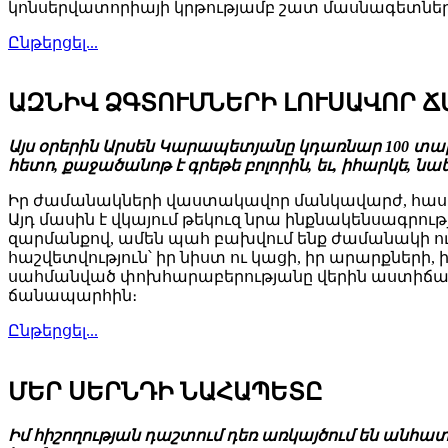
կոնսերվատորիայի կրթությամբ շատ մասնագետներ
Ընթերցել...
ԱԶՆԻՎ ՁԳՏՈՒՄՆԵՐԻ ԼՈՒՍԱՎՈՐ 
Այս օրերին Արսեն Կարապետյանը կդառնար 100 տար
հետո, քաջածանոթ է գրեթե բոլորին, եւ, իհարկե, նա
Իր ժամանակների վաստակավոր մանկավարժ, հասար
Այդ մասին է վկայում թեկուզ նրա ինքնակենսագրու
զարմանքով, ամեն պահ բախվում ենք ժամանակի ու գ
հաշվետվություն՝ իր նիստ ու կացի, իր արարքնե
սահմանված փոխհարաբերությանը վերին աստիճանի
ճանապարհին։
Ընթերցել...
ՄԵՐ ՍԵՐՆԴԻ ՆԱՀԱՊԵՏԸ
Իմ հիշողության դաշտում դեռ առկայծում են անհա