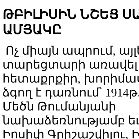
ԹԲԻԼԻՍԻՆ ՆՇԵՑ ՍԱ
ԱՄՅԱԿԸ
Ոչ միայն ապրում, այլ
տարեցտարի առավել
հետաքրքիր, խորիմա
ձգող է դառնում՝ 1914թ
Մեծն Թումանյանի
նախաձեռնությամբ եւ
Իոսիփ Գրիշաշվիլու, 