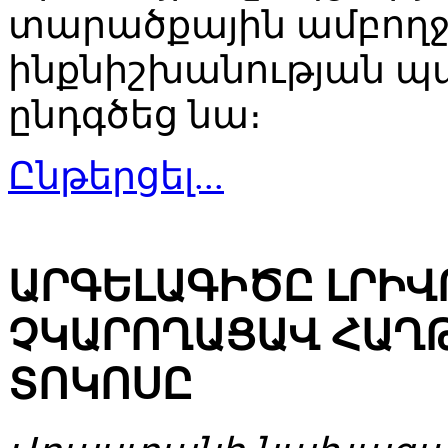
տարածքային ամբողջ
ինքնիշխանության պ
ընդգծեց նա։
Ընթերցել...
ԱՐԳԵԼԱԳԻԾԸ ԼՐԻ
ՉԿԱՐՈՂԱՑԱՎ ՀԱՂԹ
ՏՈԿՈՍԸ