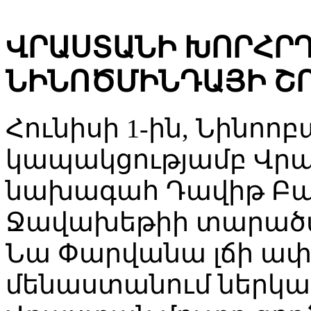
ՎՐԱՍՏԱՆԻ ԽՈՐՀՐ
ՆԻՆՈԾՄԻՆԴԱՅԻ Շ
Հունիսի 1-ին, Նինոոբ
կապակցությամբ Վր
նախագահ Դավիթ Բաք
Ջավախեթիի տարած
Նա Փարվանա լճի ափի
մենաստանում ներկա 