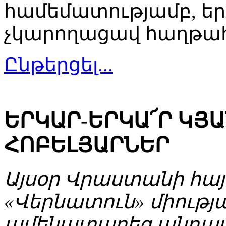
համեմատությամբ, եր
չկարողացավ հաղթահա
Ընթերցել...
ԵՐԿԱՐ-ԵՐԿԱ՜Ր ԿՅԱ
ՀՈԲԵԼՅԱՐՆԵՐ
Այսօր Վրաստանի հայ
«Վերնատուն» միությ
ամենատարեց անդամ