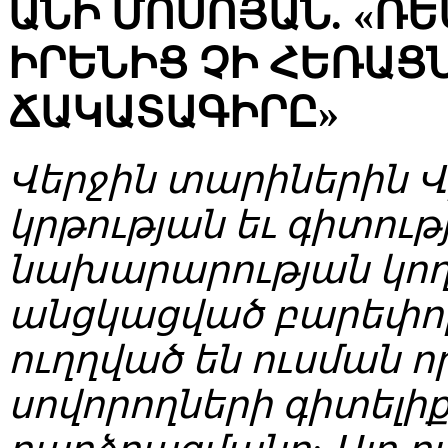
ԱՆԻ ՄՈՍՈՅԱՆ. «Ռ
ԻՐԵՆԻՑ ՉԻ ՀԵՌԱՑ
ՃԱԿԱՏԱԳԻՐԸ»
Վերջին տարիներին 
կրթության եւ գիտութ
նախարարության կող
անցկացված բարեփո
ուղղված են ուսման ո
սովորողների գիտելի