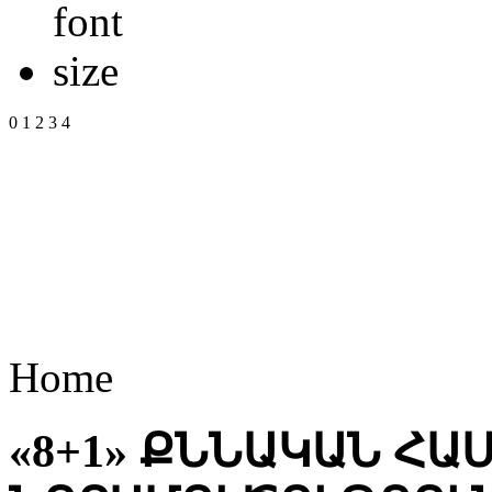
0
1
2
3
4
Home
«8+1» ՔՆՆԱԿԱՆ ՀԱ