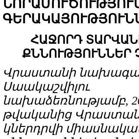
ՆՈՐԱՄՈՒԾՈՒԹՅՈՒ
ԳԵՐԱԿԱՅՈՒԹՅՈՒՆ
ՀԱՋՈՐԴ ՏԱՐՎԱՆ
ՔՆՆՈՒԹՅՈՒՆՆԵՐ 
Վրաստանի նախագահ
Սաակաշվիլու
նախաձեռնությամբ, 2
թվականից Վրաստան
կներդրվի միասնակա