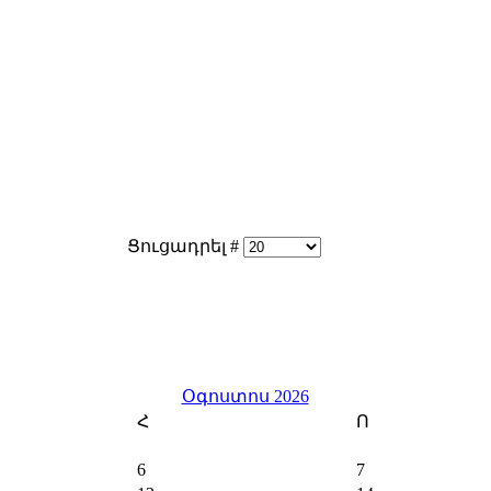
Ցուցադրել #
Օգոստոս 2026
Հ
Ո
6
7